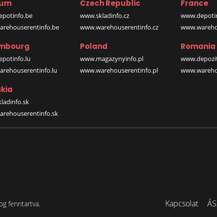
ium
Czech Republic
France
potinfo.be
www.skladinfo.cz
www.depotin
rehouserentinfo.be
www.warehouserentinfo.cz
www.warehou
mbourg
Poland
Romania
potinfo.lu
www.magazynyinfo.pl
www.depozit
rehouserentinfo.lu
www.warehouserentinfo.pl
www.warehou
kia
ladinfo.sk
rehouserentinfo.sk
Kapcsolat
ÁS
og fenntartva.