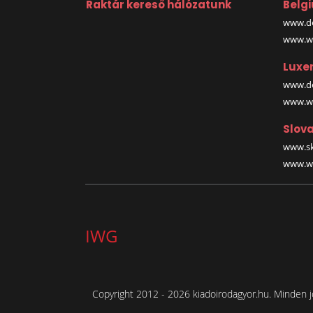
Raktár kereső hálózatunk
Belg
www.de
www.wa
Luxe
www.de
www.wa
Slova
www.sk
www.wa
IWG
Copyright 2012 - 2026 kiadoirodagyor.hu. Minden j