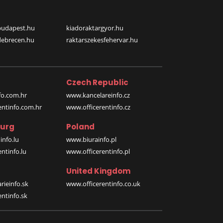
budapest.hu
kiadoraktargyor.hu
debrecen.hu
raktarszekesfehervar.hu
Czech Republic
o.com.hr
www.kancelareinfo.cz
entinfo.com.hr
www.officerentinfo.cz
urg
Poland
nfo.lu
www.biurainfo.pl
ntinfo.lu
www.officerentinfo.pl
United Kingdom
rieinfo.sk
www.officerentinfo.co.uk
ntinfo.sk