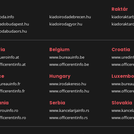
a
Raktár
oda.info
kiadoirodadebrecen.hu
kiadoraktar
iadobudapest.hu
kiadoirodagyor.hu
kiadoraktar
rodabudaors.hu
ia
Belgium
Croatia
eroinfo.at
www.bureauinfo.be
www.uredinf
icerentinfo.at
www.officerentinfo.be
www.officer
ce
Hungary
Luxembo
reauinfo.fr
www.irodakereso.hu
www.bureaui
icerentinfo.fr
www.officerentinfo.hu
www.officere
nia
Serbia
Slovakia
rouinfo.ro
www.kancelarijainfo.rs
www.kancela
icerentinfo.ro
www.officerentinfo.rs
www.officere