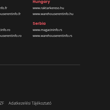
Hungary
fo.fr
www.raktarkereso.hu
serentinfo.fr
www.warehouserentinfo.hu
Serbia
info.ro
www.magacininfo.rs
serentinfo.ro
www.warehouserentinfo.rs
ZF
Adatkezelési Tájékoztató