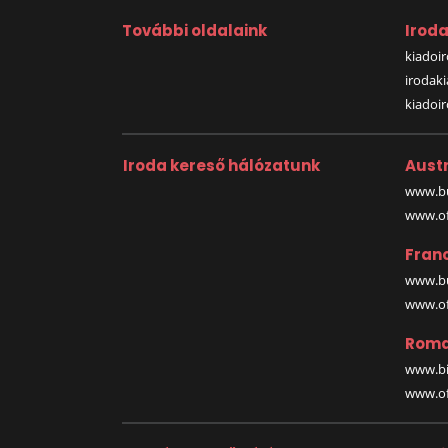
További oldalaink
Irod
kiadoir
irodak
kiadoi
Iroda kereső hálózatunk
Austr
www.bu
www.off
Fran
www.bu
www.off
Roma
www.bi
www.off