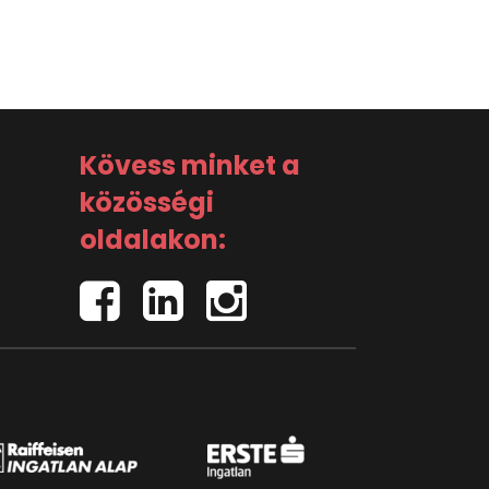
Kövess minket a
közösségi
oldalakon: