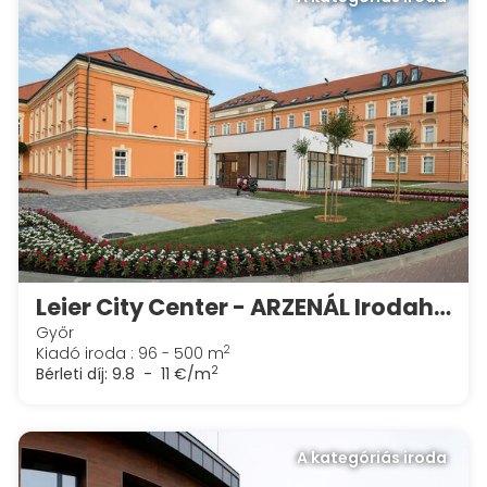
Leier City Center - ARZENÁL Irodaház
Győr
2
Kiadó iroda : 96 - 500 m
2
Bérleti díj:
9.8 - 11 €/m
A kategóriás iroda