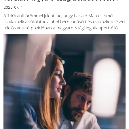
2026. 07. 14.
A TriGranit örömmel jelenti be, hogy Laczkó Marcell ismét
csatlakozik a vállalathoz, ahol bérbeadásért és eszközkezelésért
felelős vezető pozícióban a magyarországi ingatlanportfólió...