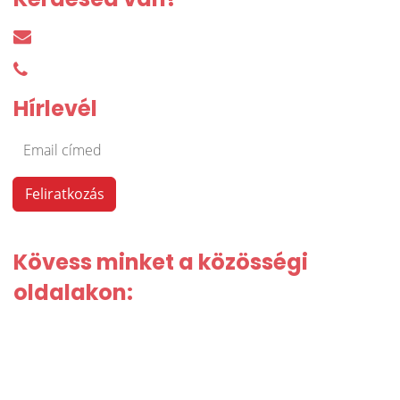
harkacsi@irodakereso.hu
+36 30 644 76 55
Hírlevél
Kövess minket a közösségi
oldalakon: