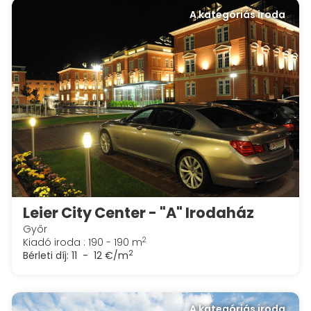
A kategóriás iroda
Leier City Center - "A" Irodaház
Győr
2
Kiadó iroda : 190 - 190 m
2
Bérleti díj:
11 - 12 €/m
A kategóriás iroda