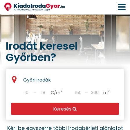
Navigá
aktivál
Irodát keresel
Győrben?
Győri irodák
2
2
‒
€/m
‒
m
Keresés
Kérj be egyszerre többi irodabérleti ajánlatot