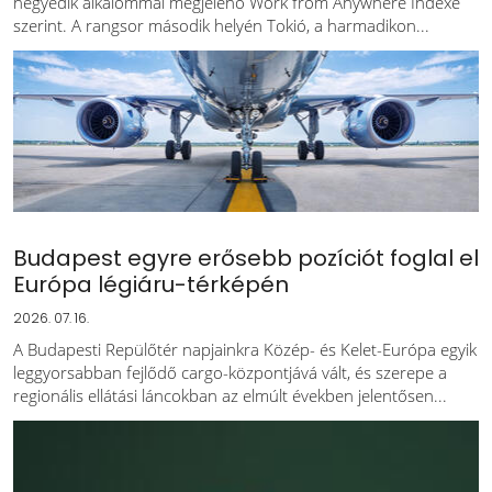
negyedik alkalommal megjelenő Work from Anywhere Indexe
szerint. A rangsor második helyén Tokió, a harmadikon...
Budapest egyre erősebb pozíciót foglal el
Európa légiáru-térképén
2026. 07. 16.
A Budapesti Repülőtér napjainkra Közép- és Kelet-Európa egyik
leggyorsabban fejlődő cargo-központjává vált, és szerepe a
regionális ellátási láncokban az elmúlt években jelentősen...