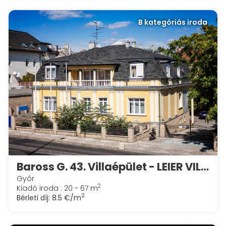
B kategóriás iroda
Baross G. 43. Villaépület - LEIER VILLA
Győr
2
Kiadó iroda : 20 - 67 m
2
Bérleti díj:
8.5 €/m