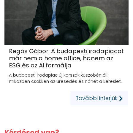
Regős Gábor: A budapesti irodapiacot
már nem a home office, hanem az
ESG és az AI formálja
A budapesti irodapiac új korszak küszöbén áll:
miközben csökken az üresedés és nőhet a kereslet...
További interjúk
Kérdésed van?