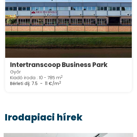
Intertranscoop Business Park
Győr
2
Kiadó iroda : 10 - 785 m
2
Bérleti díj:
7.5 - 11 €/m
Irodapiaci hírek