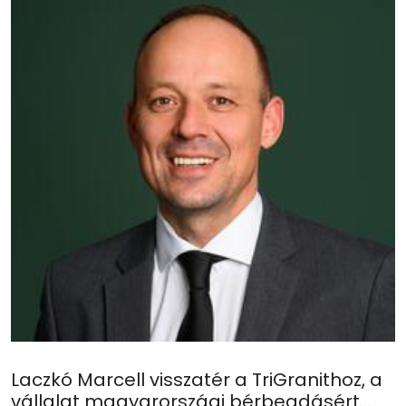
Laczkó Marcell visszatér a TriGranithoz, a
vállalat magyarországi bérbeadásért...