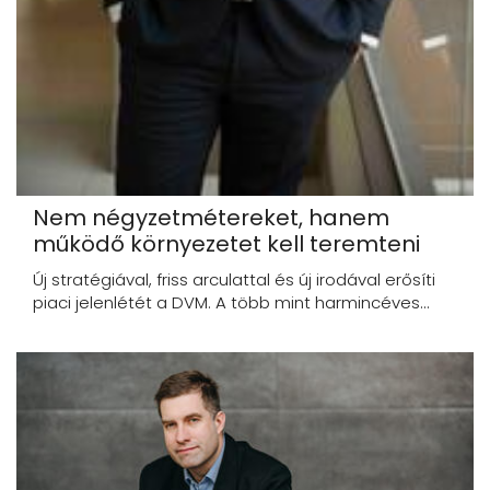
Nem négyzetmétereket, hanem
működő környezetet kell teremteni
Új stratégiával, friss arculattal és új irodával erősíti
piaci jelenlétét a DVM. A több mint harmincéves...