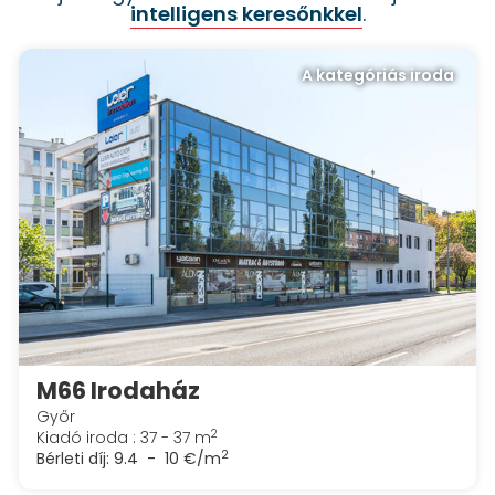
intelligens keresőnkkel
.
A kategóriás iroda
M66 Irodaház
Győr
2
Kiadó iroda : 37 - 37 m
2
Bérleti díj:
9.4 - 10 €/m