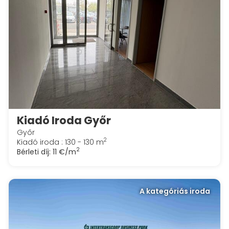
Kiadó Iroda Győr
Győr
2
Kiadó iroda : 130 - 130 m
2
Bérleti díj:
11 €/m
A kategóriás iroda