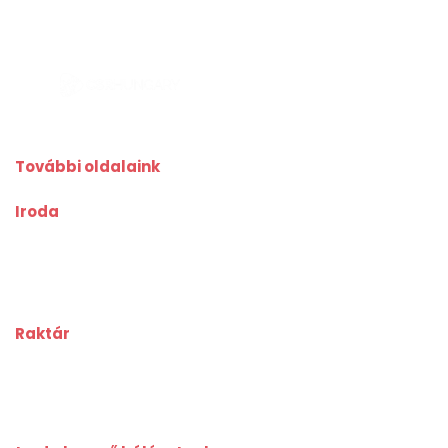
További oldalaink
Iroda
kiadoiroda.info
kiadoirodadebrecen.hu
irodakiadobudapest.hu
kiadoirodagyor.hu
kiadoirodabudaors.hu
Raktár
kiadoraktarbudapest.hu
kiadoraktargyor.hu
kiadoraktardebrecen.hu
raktarszekesfehervar.hu