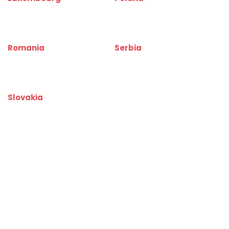
www.depotinfo.lu
www.magazynyinfo.pl
www.warehouserentinfo.lu
www.warehouserentinfo.pl
Romania
Serbia
www.depozitinfo.ro
www.magacininfo.rs
www.warehouserentinfo.ro
www.warehouserentinfo.rs
Slovakia
www.skladinfo.sk
www.warehouserentinfo.sk
Copyright 2012 - 2026 kiadoirodagyor.hu. Minden jog fenntartva.
Kapcsolat
ÁSZF
Adatkezelési Tájékoztató