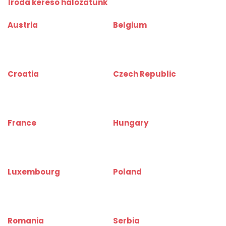
Iroda kereső hálózatunk
Austria
Belgium
www.bueroinfo.at
www.bureauinfo.be
www.officerentinfo.at
www.officerentinfo.be
Croatia
Czech Republic
www.uredinfo.com.hr
www.kancelareinfo.cz
www.officerentinfo.com.hr
www.officerentinfo.cz
France
Hungary
www.bureauinfo.fr
www.irodakereso.hu
www.officerentinfo.fr
www.officerentinfo.hu
Luxembourg
Poland
www.bureauinfo.lu
www.biurainfo.pl
www.officerentinfo.lu
www.officerentinfo.pl
Romania
Serbia