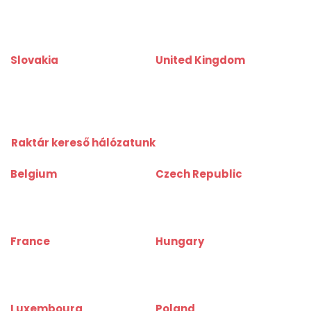
www.birouinfo.ro
www.kancelarijainfo.rs
www.officerentinfo.ro
www.officerentinfo.rs
Slovakia
United Kingdom
www.kancelarieinfo.sk
www.officerentinfo.co.uk
www.officerentinfo.sk
Raktár kereső hálózatunk
Belgium
Czech Republic
www.depotinfo.be
www.skladinfo.cz
www.warehouserentinfo.be
www.warehouserentinfo.cz
France
Hungary
www.depotinfo.fr
www.raktarkereso.hu
www.warehouserentinfo.fr
www.warehouserentinfo.hu
Luxembourg
Poland