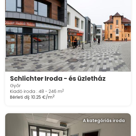
Schlichter Iroda - és üzletház
Győr
2
Kiadó iroda : 48 - 246 m
2
Bérleti díj:
10.25 €/m
A kategóriás iroda