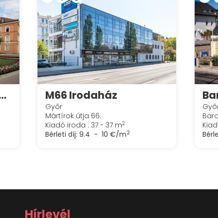
ity Center - ARZENÁL Irodaház
M66 Irodaház
Győr
Győ
Mártírok útja 66.
Baro
2
Kiadó iroda : 37 - 37 m
Kiad
2
Bérleti díj:
9.4 - 10 €/m
Bérle
Hírlevél