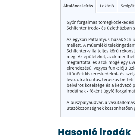
Általános leírás
Lokáció
Szolgál
Győr forgalmas tömegközlekedési 
Schlichter Iroda- és üzletházban 
Az egykori Pattantyús-házak Schlic
mellett. A műemléki telekingatlan
Schlichter-villa teljes körű rekon
meg. Az épületeket, azok menthete
megtartotta, és azok mögé egy üve
elrendezésű, vegyes funkciójú üzl
kitűnőek kiskereskedelmi- és szolg
lévő, utcafrontos, teraszos bérle
belváros közelsége és a kedvező 
irodáinak - főként ügyfélforgalmat
A buszpályaudvar, a vasútállomás,
utazóközönségnek köszönhetően ga
Hasonló irodák