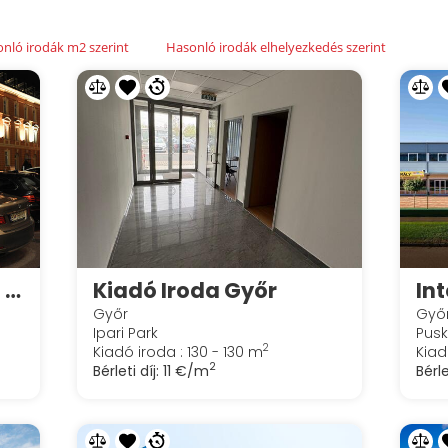
nló irodák m2 szerint
Hasonló irodák elhelyezkedés szerint
Leier City Center - "A" Irodaház
Kiadó Iroda Győr
Győr
Győ
Ipari Park
Pusk
2
Kiadó iroda : 130 - 130 m
Kiad
2
Bérleti díj:
11 €/m
Bérle