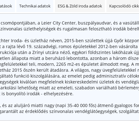
tatások
Technikai adatok
ESG & Zöld iroda adatok
Kapcsolódó cik
csomópontjában, a Leier City Center, buszpályaudvar, és a vasútál
színvonalas üzlethelyiségek és rugalmasan felosztható irodák bérel
hter Iroda- és üzletház néven, 2015-ben születtek újjá Győr központj
t a rajta lévő 19. századvégi, romos épületekkel 2012-ben vásárolta
strukciója után a Zrínyi utcára néző, egykori földszintes lakóházak 
tlen állapota miatt a beruházó lebontotta, azonban a három díszes
gfelületekkel teli, modern, 2265 m2-es épületet álmodott meg. A m
etház 2015 őszén került átadásra. A világos, nagy üvegfelületekkel 
áltató funkció kiszolgálására, az emelet pedig adminisztratív célok
ti egységek kiválóan megfelelnek kiskereskedelmi üzletek és vendégl
parkolási lehetőség miatt az emeleti, szabadon variálható bérlemé
 is bonyolító irodák - elhelyezésére.
 és az aluljáró miatti nagy (napi 35-40 000 fős) átmenő gyalogos fo
rantált az érdeklődés színvonalas vendéglátóegységek, szolgáltatá