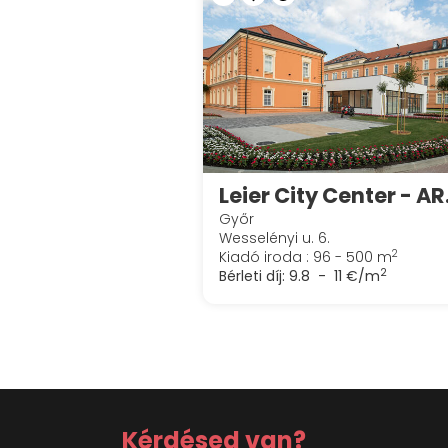
Leier C
Győr
Wesselényi u. 6.
2
Kiadó iroda : 96 - 500 m
2
Bérleti díj:
9.8 - 11 €/m
Kérdésed van?