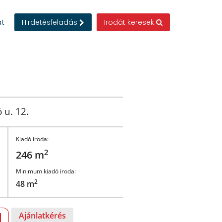
at
Hirdetésfeladás
Irodát keresek
 u. 12.
Kiadó iroda:
2
246 m
Minimum kiadó iroda:
2
48 m
Ajánlatkérés