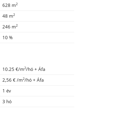
2
628 m
2
48 m
2
246 m
10 %
2
10.25 €/m
/hó
+ Áfa
2
2,56 €
/m
/hó
+ Áfa
1 év
3 hó