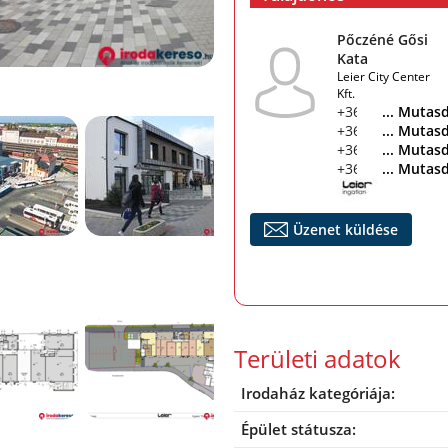
Pőczéné Gősi
Kata
Leier City Center
Kft.
+36 30 537 5973
... Mutas
+36 96 512 551
... Mutas
+36 96 512 551
... Mutas
+36 30 537 5973
... Mutas
Üzenet küldése
Területi adatok
Irodaház kategóriája:
Épület státusza: