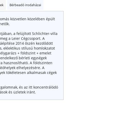
kek
Bérbeadó irodaházai
lomás közvetlen közelében épült
hetők.
ában, a felújított Schlichter-villa
 meg a Leier Cégcsoport. A
újjáépítése 2014 őszén kezdődött
, eklektikus stílusú homlokzatot
élygarázs + földszint + emelet
rendelkező bérleti egységek
ra hasznosítható. A földszinten
átóhelyek elhelyezésére. A
nyek tökéletesen alkalmasak cégek
rgalomnak, és az itt koncentrálódó
sok és üzletek iránt.