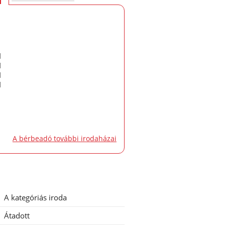
d
d
d
d
A bérbeadó további irodaházai
A kategóriás iroda
Átadott