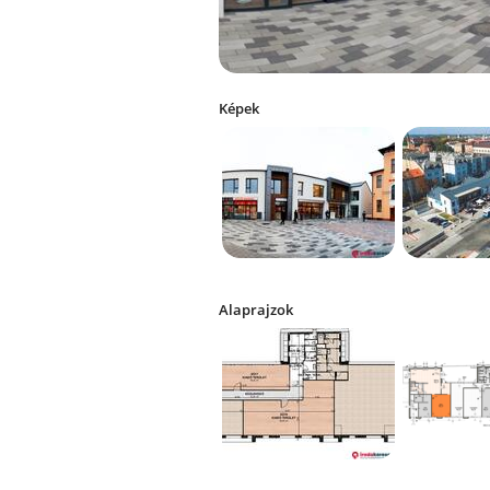
Képek
Alaprajzok