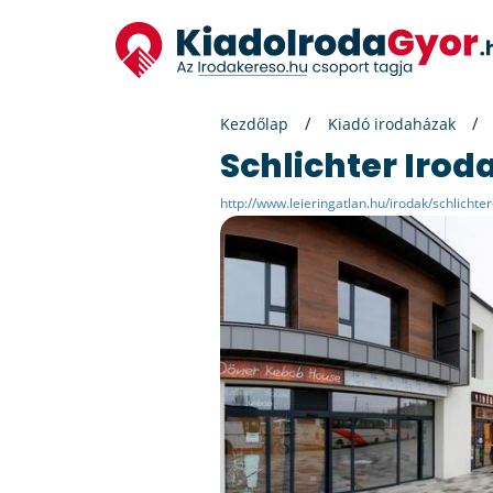
Kezdőlap
Kiadó irodaházak
Schlichter Irod
http://www.leieringatlan.hu/irodak/schlichte