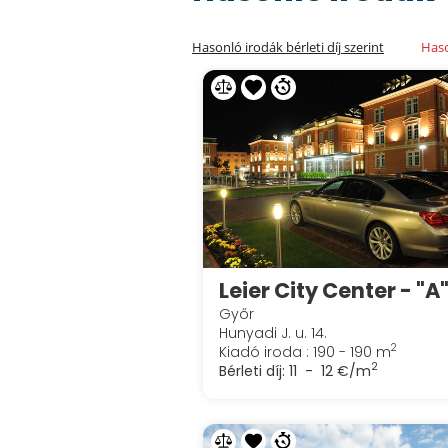
Hasonló irodák bérleti díj szerint
Haso
Győr
Hunyadi J. u. 14.
2
Kiadó iroda : 190 - 190 m
2
Bérleti díj:
11 - 12 €/m