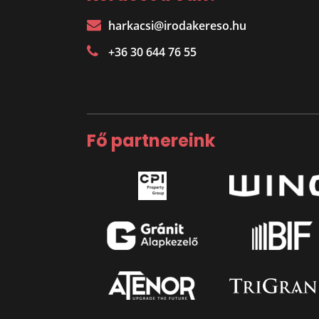
harkacsi@irodakereso.hu
+36 30 644 76 55
Fő partnereink