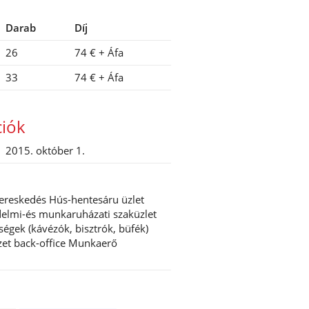
Darab
Díj
26
74 €
+ Áfa
33
74 €
+ Áfa
ciók
2015. október 1.
kereskedés Hús-hentesáru üzlet
elmi-és munkaruházati szaküzlet
ségek (kávézók, bisztrók, büfék)
et back-office Munkaerő