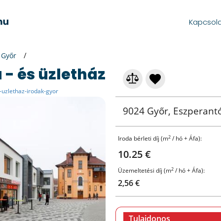
Kapcsol
Győr
a - és üzletház
r-uzlethaz-irodak-gyor
9024 Győr, Eszperantó
2
Iroda bérleti díj (m
/ hó + Áfa):
10.25 €
2
Üzemeltetési díj (m
/ hó + Áfa):
2,56 €
Tulajdonos