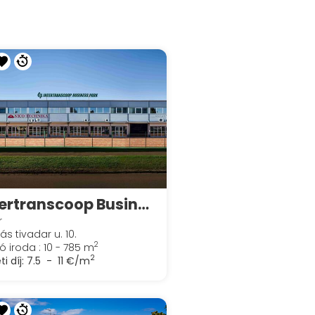
Intertranscoop Business Park
r
ás tivadar u. 10.
2
ó iroda : 10 - 785 m
2
ti díj:
7.5 - 11 €/m