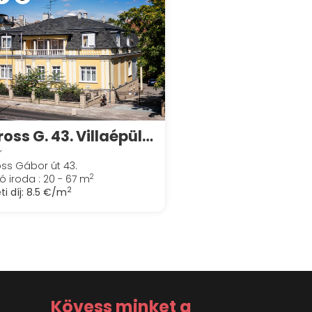
Baross G. 43. Villaépület - LEIER VILLA
r
ss Gábor út 43.
2
ó iroda : 20 - 67 m
2
ti díj:
8.5 €/m
Kövess minket a