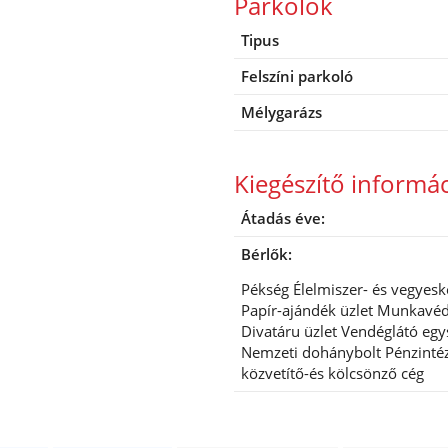
Parkolók
Tipus
Felszíni parkoló
Mélygarázs
Kiegészítő informá
Átadás éve:
Bérlők:
Pékség Élelmiszer- és vegyes
Papír-ajándék üzlet Munkavéd
Divatáru üzlet Vendéglátó egy
Nemzeti dohánybolt Pénzintéz
közvetítő-és kölcsönző cég