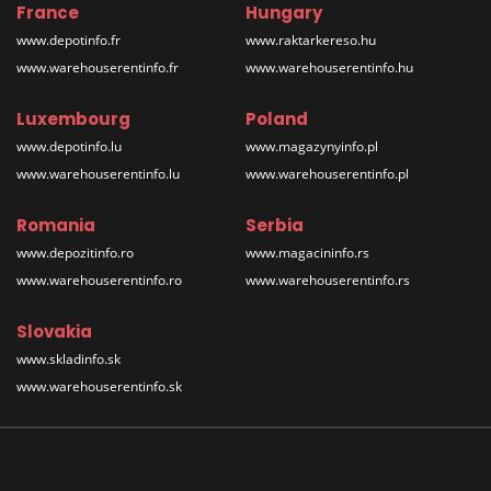
France
Hungary
www.depotinfo.fr
www.raktarkereso.hu
www.warehouserentinfo.fr
www.warehouserentinfo.hu
Luxembourg
Poland
www.depotinfo.lu
www.magazynyinfo.pl
www.warehouserentinfo.lu
www.warehouserentinfo.pl
Romania
Serbia
www.depozitinfo.ro
www.magacininfo.rs
www.warehouserentinfo.ro
www.warehouserentinfo.rs
Slovakia
www.skladinfo.sk
www.warehouserentinfo.sk