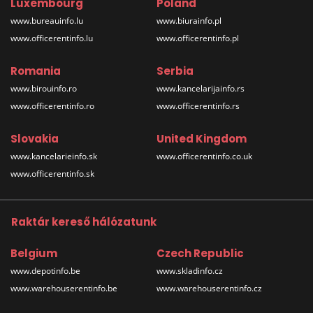
Luxembourg
Poland
www.bureauinfo.lu
www.biurainfo.pl
www.officerentinfo.lu
www.officerentinfo.pl
Romania
Serbia
www.birouinfo.ro
www.kancelarijainfo.rs
www.officerentinfo.ro
www.officerentinfo.rs
Slovakia
United Kingdom
www.kancelarieinfo.sk
www.officerentinfo.co.uk
www.officerentinfo.sk
Raktár kereső hálózatunk
Belgium
Czech Republic
www.depotinfo.be
www.skladinfo.cz
www.warehouserentinfo.be
www.warehouserentinfo.cz