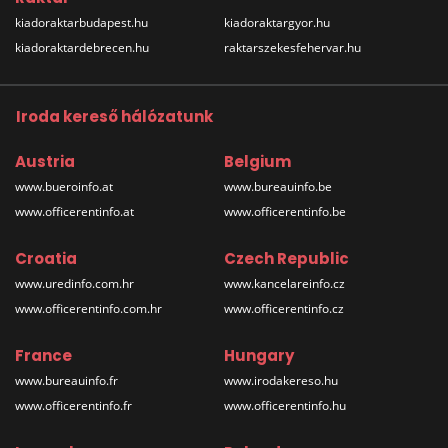
kiadoraktarbudapest.hu
kiadoraktargyor.hu
kiadoraktardebrecen.hu
raktarszekesfehervar.hu
Iroda kereső hálózatunk
Austria
Belgium
www.bueroinfo.at
www.bureauinfo.be
www.officerentinfo.at
www.officerentinfo.be
Croatia
Czech Republic
www.uredinfo.com.hr
www.kancelareinfo.cz
www.officerentinfo.com.hr
www.officerentinfo.cz
France
Hungary
www.bureauinfo.fr
www.irodakereso.hu
www.officerentinfo.fr
www.officerentinfo.hu