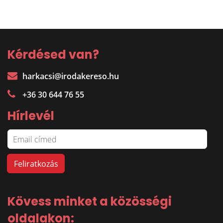
Kérdésed van?
harkacsi@irodakereso.hu
+36 30 644 76 55
Hírlevél
Kövess minket a közösségi
oldalakon: