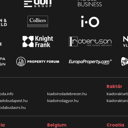
a
Raktár
oda.info
kiadoirodadebrecen.hu
kiadoraktar
iadobudapest.hu
kiadoirodagyor.hu
kiadoraktar
rodabudaors.hu
ia
Belgium
Croatia