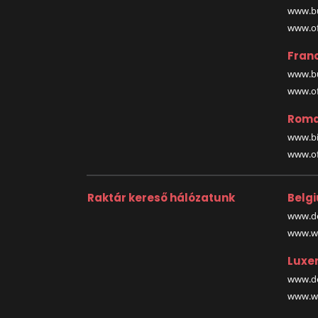
www.bu
www.off
Fran
www.bu
www.off
Roma
www.bi
www.off
Raktár kereső hálózatunk
Belg
www.de
www.wa
Luxe
www.de
www.wa