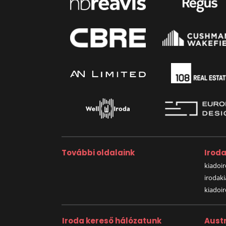
További oldalaink
Irod
kiadoir
irodak
kiadoi
Iroda kereső hálózatunk
Austr