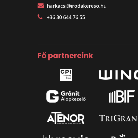
harkacsi@irodakereso.hu
+36 30 644 76 55
Fő partnereink