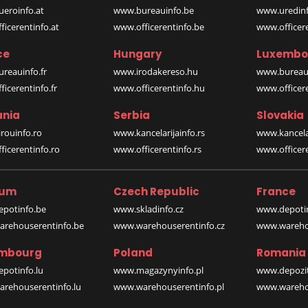
eroinfo.at
www.bureauinfo.be
www.uredinf
icerentinfo.at
www.officerentinfo.be
www.officer
ce
Hungary
Luxembo
reauinfo.fr
www.irodakereso.hu
www.bureaui
icerentinfo.fr
www.officerentinfo.hu
www.officere
nia
Serbia
Slovakia
rouinfo.ro
www.kancelarijainfo.rs
www.kancela
icerentinfo.ro
www.officerentinfo.rs
www.officere
ium
Czech Republic
France
potinfo.be
www.skladinfo.cz
www.depotin
rehouserentinfo.be
www.warehouserentinfo.cz
www.warehou
mbourg
Poland
Romania
potinfo.lu
www.magazynyinfo.pl
www.depozit
rehouserentinfo.lu
www.warehouserentinfo.pl
www.warehou