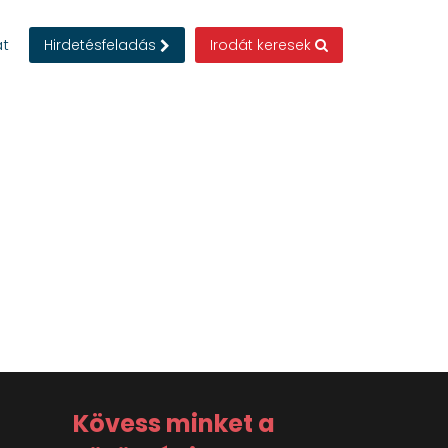
at
Hirdetésfeladás
Irodát keresek
Kövess minket a