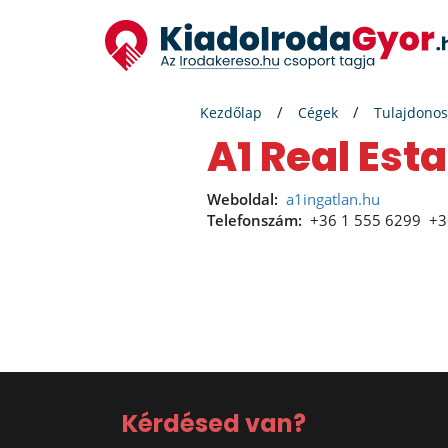
Kezdőlap
Cégek
Tulajdonos
A1 Real Esta
Weboldal:
a1ingatlan.hu
Telefonszám:
+36 1 555 6299
+3
Kérdésed van?