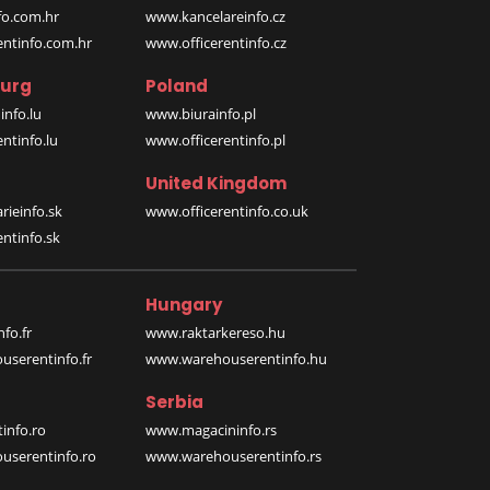
o.com.hr
www.kancelareinfo.cz
entinfo.com.hr
www.officerentinfo.cz
urg
Poland
nfo.lu
www.biurainfo.pl
ntinfo.lu
www.officerentinfo.pl
United Kingdom
rieinfo.sk
www.officerentinfo.co.uk
ntinfo.sk
Hungary
fo.fr
www.raktarkereso.hu
serentinfo.fr
www.warehouserentinfo.hu
Serbia
info.ro
www.magacininfo.rs
serentinfo.ro
www.warehouserentinfo.rs