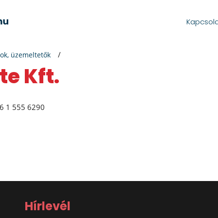
Kapcsol
ok, üzemeltetők
te Kft.
6 1 555 6290
Hírlevél