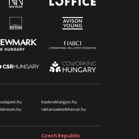
budapest.hu
kiadoraktargyor.hu
debrecen.hu
raktarszekesfehervar.hu
Czech Republic