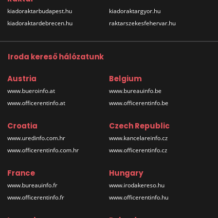
kiadoraktarbudapest.hu
kiadoraktargyor.hu
kiadoraktardebrecen.hu
raktarszekesfehervar.hu
Iroda kereső hálózatunk
Austria
Belgium
www.bueroinfo.at
www.bureauinfo.be
www.officerentinfo.at
www.officerentinfo.be
Croatia
Czech Republic
www.uredinfo.com.hr
www.kancelareinfo.cz
www.officerentinfo.com.hr
www.officerentinfo.cz
France
Hungary
www.bureauinfo.fr
www.irodakereso.hu
www.officerentinfo.fr
www.officerentinfo.hu