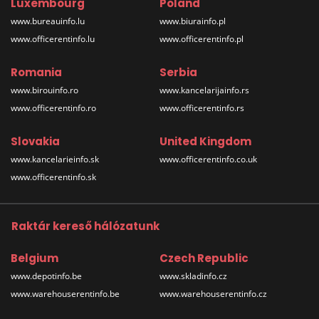
Luxembourg
Poland
www.bureauinfo.lu
www.biurainfo.pl
www.officerentinfo.lu
www.officerentinfo.pl
Romania
Serbia
www.birouinfo.ro
www.kancelarijainfo.rs
www.officerentinfo.ro
www.officerentinfo.rs
Slovakia
United Kingdom
www.kancelarieinfo.sk
www.officerentinfo.co.uk
www.officerentinfo.sk
Raktár kereső hálózatunk
Belgium
Czech Republic
www.depotinfo.be
www.skladinfo.cz
www.warehouserentinfo.be
www.warehouserentinfo.cz