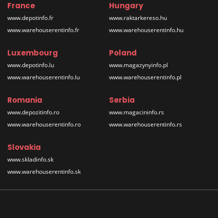
France
Hungary
www.depotinfo.fr
www.raktarkereso.hu
www.warehouserentinfo.fr
www.warehouserentinfo.hu
Luxembourg
Poland
www.depotinfo.lu
www.magazynyinfo.pl
www.warehouserentinfo.lu
www.warehouserentinfo.pl
Romania
Serbia
www.depozitinfo.ro
www.magacininfo.rs
www.warehouserentinfo.ro
www.warehouserentinfo.rs
Slovakia
www.skladinfo.sk
www.warehouserentinfo.sk