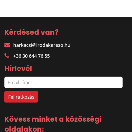
Kérdésed van?
harkacsi@irodakereso.hu
+36 30 644 76 55
Hírlevél
Kövess minket a közösségi
oldalakon: