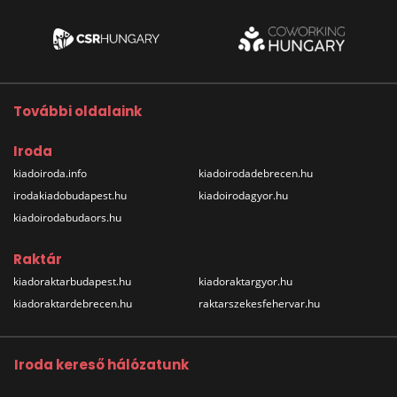
További oldalaink
Iroda
kiadoiroda.info
kiadoirodadebrecen.hu
irodakiadobudapest.hu
kiadoirodagyor.hu
kiadoirodabudaors.hu
Raktár
kiadoraktarbudapest.hu
kiadoraktargyor.hu
kiadoraktardebrecen.hu
raktarszekesfehervar.hu
Iroda kereső hálózatunk