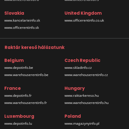
Slovakia
United Kingdom
www.kancelarieinfo.sk
www.officerentinfo.co.uk
www.officerentinfo.sk
Raktár kereső hálózatunk
Belgium
Czech Republic
www.depotinfo.be
www.skladinfo.cz
www.warehouserentinfo.be
www.warehouserentinfo.cz
France
Hungary
www.depotinfo.fr
www.raktarkereso.hu
www.warehouserentinfo.fr
www.warehouserentinfo.hu
Luxembourg
Poland
www.depotinfo.lu
www.magazynyinfo.pl