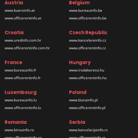
Austria
Belgium
www.bueroinfo.at
www.bureauinfo.be
www.officerentinfo.at
www.officerentinfo.be
Croatia
Czech Republic
www.uredinfo.com.hr
www.kancelareinfo.cz
www.officerentinfo.com.hr
www.officerentinfo.cz
France
Hungary
www.bureauinfo.fr
www.irodakereso.hu
www.officerentinfo.fr
www.officerentinfo.hu
Luxembourg
Poland
www.bureauinfo.lu
www.biurainfo.pl
www.officerentinfo.lu
www.officerentinfo.pl
Romania
Serbia
www.birouinfo.ro
www.kancelarijainfo.rs
www.officerentinfo.ro
www.officerentinfo.rs