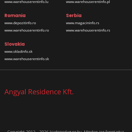
www.warehouserentinfo.lu
www.warehouserentinfo.pl
Romania
Serbia
www.depozitinfo.ro
www.magacininfo.rs
www.warehouserentinfo.ro
www.warehouserentinfo.rs
Slovakia
www.skladinfo.sk
www.warehouserentinfo.sk
Angyal Residence Kft.
Copyright 2012 - 2026 kiadoirodagyor.hu. Minden jog fenntartva.