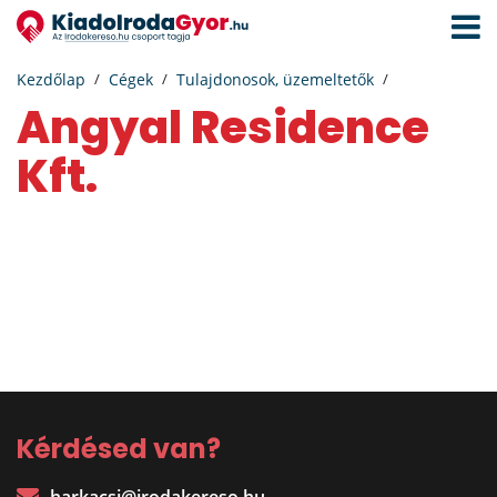
Navigá
aktivál
Kezdőlap
Cégek
Tulajdonosok, üzemeltetők
Angyal Residence
Kft.
Kérdésed van?