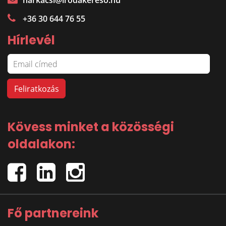
harkacsi@irodakereso.hu
+36 30 644 76 55
Hírlevél
Kövess minket a közösségi
oldalakon:
Fő partnereink