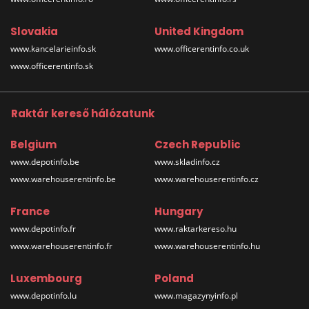
Slovakia
United Kingdom
www.kancelarieinfo.sk
www.officerentinfo.co.uk
www.officerentinfo.sk
Raktár kereső hálózatunk
Belgium
Czech Republic
www.depotinfo.be
www.skladinfo.cz
www.warehouserentinfo.be
www.warehouserentinfo.cz
France
Hungary
www.depotinfo.fr
www.raktarkereso.hu
www.warehouserentinfo.fr
www.warehouserentinfo.hu
Luxembourg
Poland
www.depotinfo.lu
www.magazynyinfo.pl