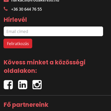
harkacsi@irodakereso.hu
+36 30 644 76 55
Hírlevél
Kövess minket a közösségi
oldalakon:
Fő partnereink