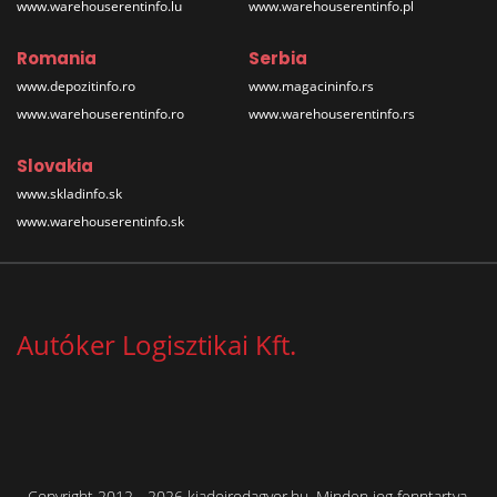
www.warehouserentinfo.lu
www.warehouserentinfo.pl
Romania
Serbia
www.depozitinfo.ro
www.magacininfo.rs
www.warehouserentinfo.ro
www.warehouserentinfo.rs
Slovakia
www.skladinfo.sk
www.warehouserentinfo.sk
Autóker Logisztikai Kft.
Copyright 2012 - 2026 kiadoirodagyor.hu. Minden jog fenntartva.