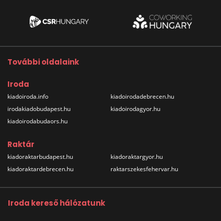
További oldalaink
Iroda
kiadoiroda.info
kiadoirodadebrecen.hu
irodakiadobudapest.hu
kiadoirodagyor.hu
kiadoirodabudaors.hu
Raktár
kiadoraktarbudapest.hu
kiadoraktargyor.hu
kiadoraktardebrecen.hu
raktarszekesfehervar.hu
Iroda kereső hálózatunk