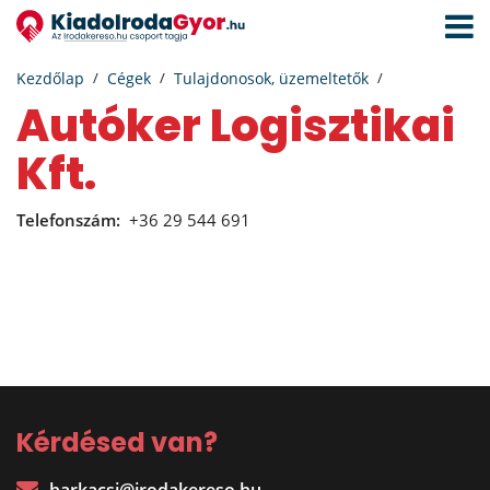
Navigá
aktivál
Kezdőlap
Cégek
Tulajdonosok, üzemeltetők
Autóker Logisztikai
Kft.
Telefonszám:
+36 29 544 691
Kérdésed van?