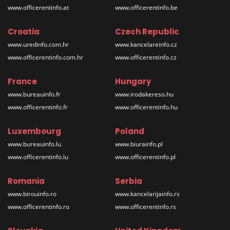
www.officerentinfo.at
www.officerentinfo.be
Croatia
Czech Republic
www.uredinfo.com.hr
www.kancelareinfo.cz
www.officerentinfo.com.hr
www.officerentinfo.cz
France
Hungary
www.bureauinfo.fr
www.irodakereso.hu
www.officerentinfo.fr
www.officerentinfo.hu
Luxembourg
Poland
www.bureauinfo.lu
www.biurainfo.pl
www.officerentinfo.lu
www.officerentinfo.pl
Romania
Serbia
www.birouinfo.ro
www.kancelarijainfo.rs
www.officerentinfo.ro
www.officerentinfo.rs