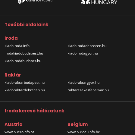
További oldalaink
Iroda
kiadoiroda.info
kiadoirodadebrecen.hu
irodakiadobudapest.hu
kiadoirodagyor.hu
kiadoirodabudaors.hu
Raktár
kiadoraktarbudapest.hu
kiadoraktargyor.hu
kiadoraktardebrecen.hu
raktarszekesfehervar.hu
Iroda kereső hálózatunk
Austria
Belgium
www.bueroinfo.at
www.bureauinfo.be