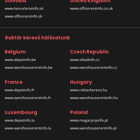
Slovakia
United Kingdom
www.kancelarieinfo.sk
www.officerentinfo.co.uk
www.officerentinfo.sk
Raktár kereső hálózatunk
Belgium
Czech Republic
www.depotinfo.be
www.skladinfo.cz
www.warehouserentinfo.be
www.warehouserentinfo.cz
France
Hungary
www.depotinfo.fr
www.raktarkereso.hu
www.warehouserentinfo.fr
www.warehouserentinfo.hu
Luxembourg
Poland
www.depotinfo.lu
www.magazynyinfo.pl
www.warehouserentinfo.lu
www.warehouserentinfo.pl