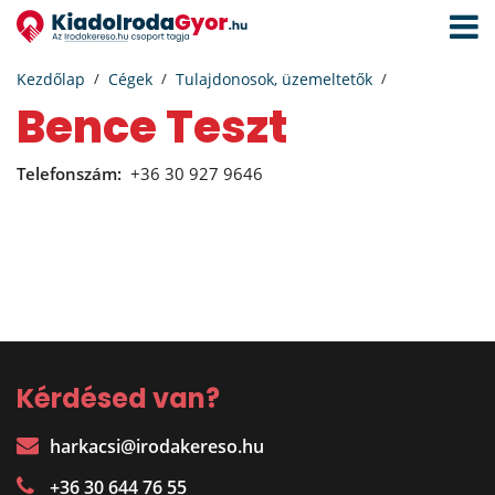
Navigá
aktivál
Kezdőlap
Cégek
Tulajdonosok, üzemeltetők
Bence Teszt
Telefonszám:
+36 30 927 9646
Kérdésed van?
harkacsi@irodakereso.hu
+36 30 644 76 55