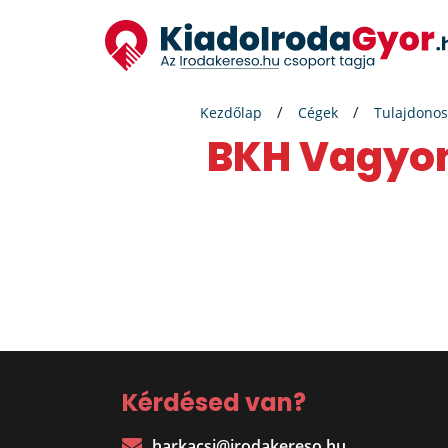
Kezdőlap
Cégek
Tulajdonos
BKH Vagyon
Kérdésed van?
harkacsi@irodakereso.hu