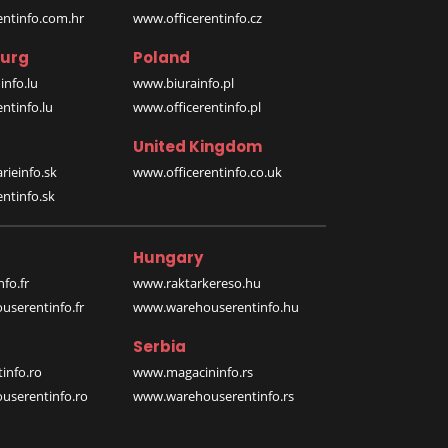
entinfo.com.hr
www.officerentinfo.cz
urg
Poland
nfo.lu
www.biurainfo.pl
ntinfo.lu
www.officerentinfo.pl
United Kingdom
rieinfo.sk
www.officerentinfo.co.uk
ntinfo.sk
Hungary
fo.fr
www.raktarkereso.hu
serentinfo.fr
www.warehouserentinfo.hu
Serbia
info.ro
www.magacininfo.rs
serentinfo.ro
www.warehouserentinfo.rs