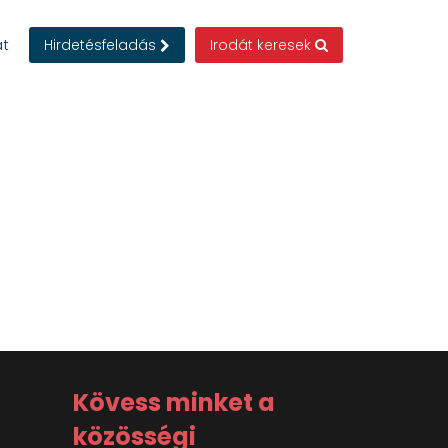
at
Hirdetésfeladás
Irodát keresek
Kövess minket a
közösségi