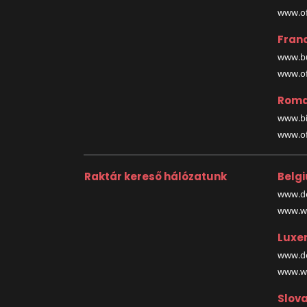
www.off
Fran
www.bu
www.off
Roma
www.bi
www.off
Raktár kereső hálózatunk
Belg
www.de
www.wa
Luxe
www.de
www.wa
Slova