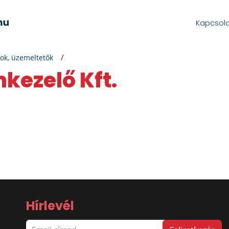
Kapcsol
ok, üzemeltetők
kezelő Kft.
Hírlevél