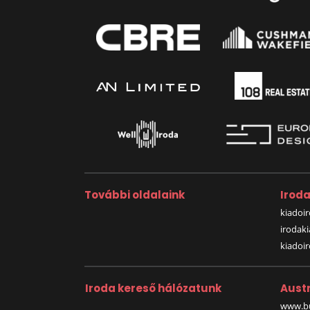
További oldalaink
Irod
kiadoir
irodak
kiadoi
Iroda kereső hálózatunk
Austr
www.bu