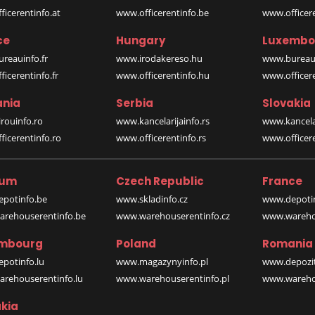
icerentinfo.at
www.officerentinfo.be
www.officer
ce
Hungary
Luxembo
reauinfo.fr
www.irodakereso.hu
www.bureaui
icerentinfo.fr
www.officerentinfo.hu
www.officere
nia
Serbia
Slovakia
rouinfo.ro
www.kancelarijainfo.rs
www.kancela
icerentinfo.ro
www.officerentinfo.rs
www.officere
ium
Czech Republic
France
potinfo.be
www.skladinfo.cz
www.depotin
rehouserentinfo.be
www.warehouserentinfo.cz
www.warehou
mbourg
Poland
Romania
potinfo.lu
www.magazynyinfo.pl
www.depozit
rehouserentinfo.lu
www.warehouserentinfo.pl
www.warehou
kia