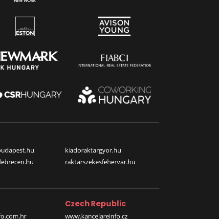
budapest.hu
kiadoraktargyor.hu
debrecen.hu
raktarszekesfehervar.hu
Czech Republic
o.com.hr
www.kancelareinfo.cz