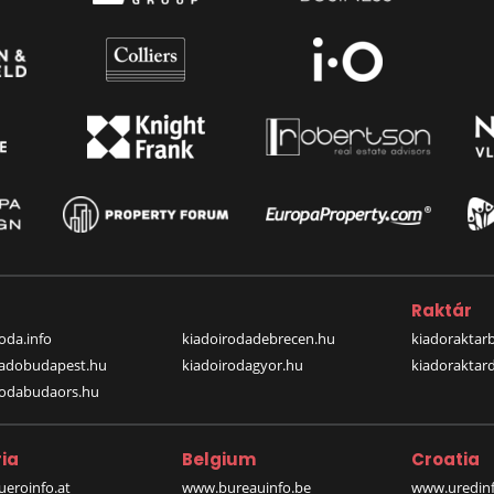
a
Raktár
oda.info
kiadoirodadebrecen.hu
kiadoraktar
iadobudapest.hu
kiadoirodagyor.hu
kiadoraktar
rodabudaors.hu
ia
Belgium
Croatia
eroinfo.at
www.bureauinfo.be
www.uredinf