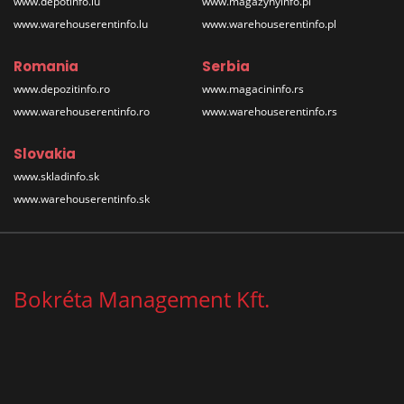
www.depotinfo.lu
www.magazynyinfo.pl
www.warehouserentinfo.lu
www.warehouserentinfo.pl
Romania
Serbia
www.depozitinfo.ro
www.magacininfo.rs
www.warehouserentinfo.ro
www.warehouserentinfo.rs
Slovakia
www.skladinfo.sk
www.warehouserentinfo.sk
Bokréta Management Kft.