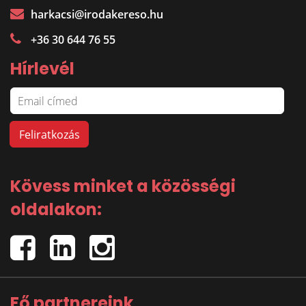
harkacsi@irodakereso.hu
+36 30 644 76 55
Hírlevél
Kövess minket a közösségi
oldalakon:
Fő partnereink