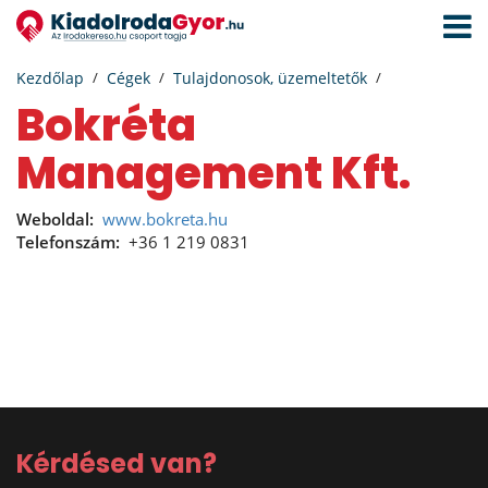
Navigá
aktivál
Kezdőlap
Cégek
Tulajdonosok, üzemeltetők
Bokréta
Management Kft.
Weboldal:
www.bokreta.hu
Telefonszám:
+36 1 219 0831
Kérdésed van?