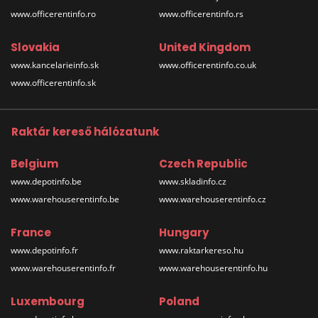
www.officerentinfo.ro
www.officerentinfo.rs
Slovakia
United Kingdom
www.kancelarieinfo.sk
www.officerentinfo.co.uk
www.officerentinfo.sk
Raktár kereső hálózatunk
Belgium
Czech Republic
www.depotinfo.be
www.skladinfo.cz
www.warehouserentinfo.be
www.warehouserentinfo.cz
France
Hungary
www.depotinfo.fr
www.raktarkereso.hu
www.warehouserentinfo.fr
www.warehouserentinfo.hu
Luxembourg
Poland