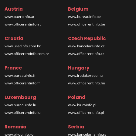
Austria
Belgium
www.bueroinfo.at
www.bureauinfo.be
www.officerentinfo.at
www.officerentinfo.be
Croatia
Czech Republic
www.uredinfo.com.hr
www.kancelareinfo.cz
www.officerentinfo.com.hr
www.officerentinfo.cz
France
Hungary
www.bureauinfo.fr
www.irodakereso.hu
www.officerentinfo.fr
www.officerentinfo.hu
Luxembourg
Poland
www.bureauinfo.lu
www.biurainfo.pl
www.officerentinfo.lu
www.officerentinfo.pl
Romania
Serbia
www.birouinfo.ro
www.kancelarijainfo.rs