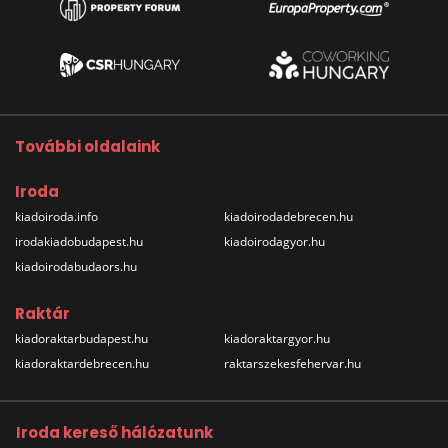
További oldalaink
Iroda
kiadoiroda.info
kiadoirodadebrecen.hu
irodakiadobudapest.hu
kiadoirodagyor.hu
kiadoirodabudaors.hu
Raktár
kiadoraktarbudapest.hu
kiadoraktargyor.hu
kiadoraktardebrecen.hu
raktarszekesfehervar.hu
Iroda kereső hálózatunk