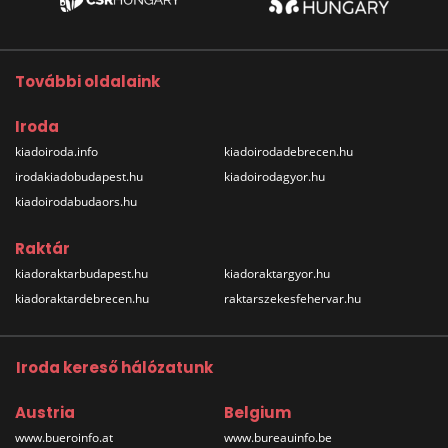
További oldalaink
Iroda
kiadoiroda.info
kiadoirodadebrecen.hu
irodakiadobudapest.hu
kiadoirodagyor.hu
kiadoirodabudaors.hu
Raktár
kiadoraktarbudapest.hu
kiadoraktargyor.hu
kiadoraktardebrecen.hu
raktarszekesfehervar.hu
Iroda kereső hálózatunk
Austria
Belgium
www.bueroinfo.at
www.bureauinfo.be