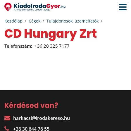
Navigá
aktivál
Kezdőlap
Cégek
Tulajdonosok, üzemeltetők
CD Hungary Zrt
Telefonszám:
+36 20 325 7177
Kérdésed van?
harkacsi@irodakereso.hu
+36 30 644 76 55