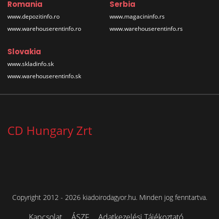
Romania
Serbia
www.depozitinfo.ro
www.magacininfo.rs
www.warehouserentinfo.ro
www.warehouserentinfo.rs
Slovakia
www.skladinfo.sk
www.warehouserentinfo.sk
CD Hungary Zrt
Copyright 2012 - 2026 kiadoirodagyor.hu. Minden jog fenntartva.
Kapcsolat
ÁSZF
Adatkezelési Tájékoztató