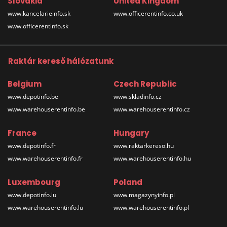
Slovakia
United Kingdom
www.kancelarieinfo.sk
www.officerentinfo.co.uk
www.officerentinfo.sk
Raktár kereső hálózatunk
Belgium
Czech Republic
www.depotinfo.be
www.skladinfo.cz
www.warehouserentinfo.be
www.warehouserentinfo.cz
France
Hungary
www.depotinfo.fr
www.raktarkereso.hu
www.warehouserentinfo.fr
www.warehouserentinfo.hu
Luxembourg
Poland
www.depotinfo.lu
www.magazynyinfo.pl
www.warehouserentinfo.lu
www.warehouserentinfo.pl