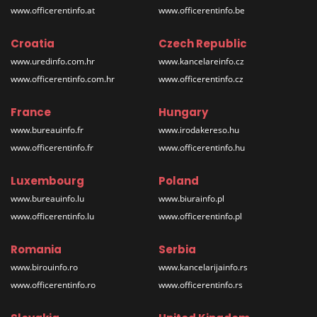
www.officerentinfo.at
www.officerentinfo.be
Croatia
Czech Republic
www.uredinfo.com.hr
www.kancelareinfo.cz
www.officerentinfo.com.hr
www.officerentinfo.cz
France
Hungary
www.bureauinfo.fr
www.irodakereso.hu
www.officerentinfo.fr
www.officerentinfo.hu
Luxembourg
Poland
www.bureauinfo.lu
www.biurainfo.pl
www.officerentinfo.lu
www.officerentinfo.pl
Romania
Serbia
www.birouinfo.ro
www.kancelarijainfo.rs
www.officerentinfo.ro
www.officerentinfo.rs