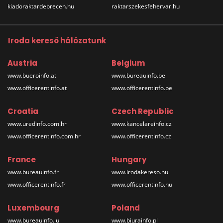
kiadoraktardebrecen.hu
raktarszekesfehervar.hu
Iroda kereső hálózatunk
Austria
Belgium
www.bueroinfo.at
www.bureauinfo.be
www.officerentinfo.at
www.officerentinfo.be
Croatia
Czech Republic
www.uredinfo.com.hr
www.kancelareinfo.cz
www.officerentinfo.com.hr
www.officerentinfo.cz
France
Hungary
www.bureauinfo.fr
www.irodakereso.hu
www.officerentinfo.fr
www.officerentinfo.hu
Luxembourg
Poland
www.bureauinfo.lu
www.biurainfo.pl