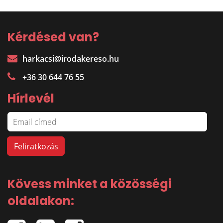
Kérdésed van?
harkacsi@irodakereso.hu
+36 30 644 76 55
Hírlevél
Kövess minket a közösségi
oldalakon: