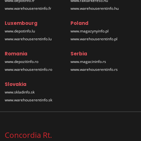
www.depotinfo.fr
www.raktarkereso.hu
www.warehouserentinfo.fr
www.warehouserentinfo.hu
Luxembourg
Poland
www.depotinfo.lu
www.magazynyinfo.pl
www.warehouserentinfo.lu
www.warehouserentinfo.pl
Romania
Serbia
www.depozitinfo.ro
www.magacininfo.rs
www.warehouserentinfo.ro
www.warehouserentinfo.rs
Slovakia
www.skladinfo.sk
www.warehouserentinfo.sk
Concordia Rt.