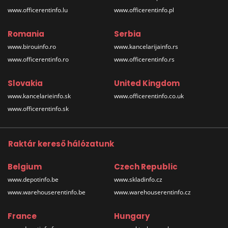
www.officerentinfo.lu
www.officerentinfo.pl
Romania
Serbia
www.birouinfo.ro
www.kancelarijainfo.rs
www.officerentinfo.ro
www.officerentinfo.rs
Slovakia
United Kingdom
www.kancelarieinfo.sk
www.officerentinfo.co.uk
www.officerentinfo.sk
Raktár kereső hálózatunk
Belgium
Czech Republic
www.depotinfo.be
www.skladinfo.cz
www.warehouserentinfo.be
www.warehouserentinfo.cz
France
Hungary