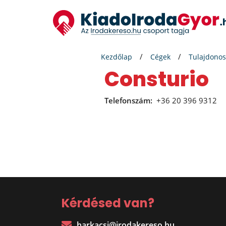
Kezdőlap
Cégek
Tulajdonos
Consturio
Telefonszám:
+36 20 396 9312
Kérdésed van?
harkacsi@irodakereso.hu