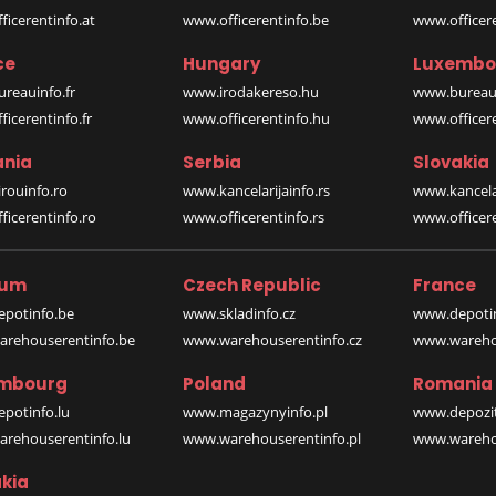
icerentinfo.at
www.officerentinfo.be
www.officer
ce
Hungary
Luxembo
reauinfo.fr
www.irodakereso.hu
www.bureaui
icerentinfo.fr
www.officerentinfo.hu
www.officere
nia
Serbia
Slovakia
rouinfo.ro
www.kancelarijainfo.rs
www.kancela
icerentinfo.ro
www.officerentinfo.rs
www.officere
ium
Czech Republic
France
potinfo.be
www.skladinfo.cz
www.depotin
rehouserentinfo.be
www.warehouserentinfo.cz
www.warehou
mbourg
Poland
Romania
potinfo.lu
www.magazynyinfo.pl
www.depozit
rehouserentinfo.lu
www.warehouserentinfo.pl
www.warehou
kia