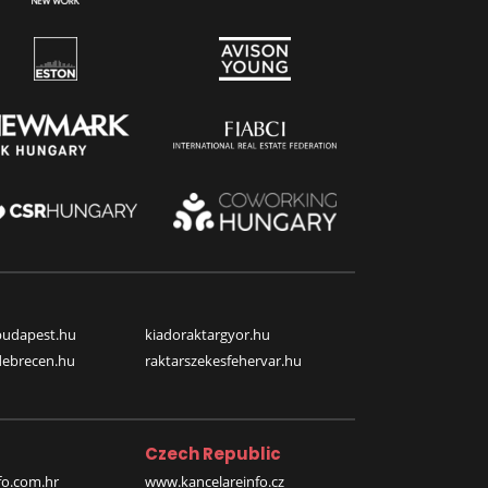
budapest.hu
kiadoraktargyor.hu
debrecen.hu
raktarszekesfehervar.hu
Czech Republic
o.com.hr
www.kancelareinfo.cz