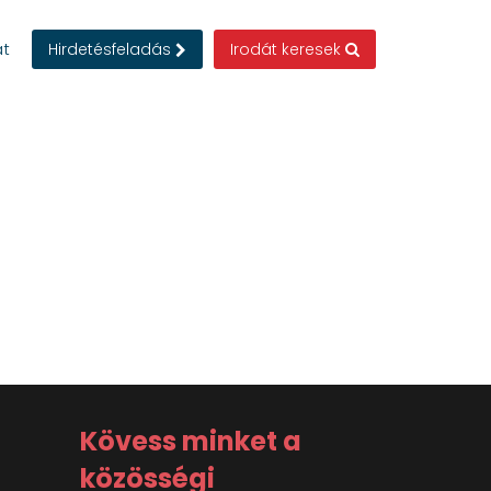
at
Hirdetésfeladás
Irodát keresek
Kövess minket a
közösségi