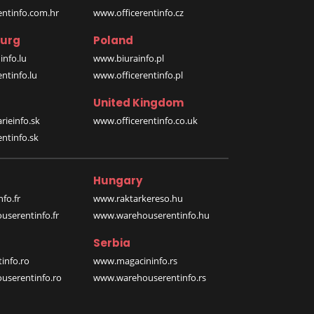
entinfo.com.hr
www.officerentinfo.cz
urg
Poland
nfo.lu
www.biurainfo.pl
ntinfo.lu
www.officerentinfo.pl
United Kingdom
rieinfo.sk
www.officerentinfo.co.uk
ntinfo.sk
Hungary
fo.fr
www.raktarkereso.hu
serentinfo.fr
www.warehouserentinfo.hu
Serbia
info.ro
www.magacininfo.rs
serentinfo.ro
www.warehouserentinfo.rs