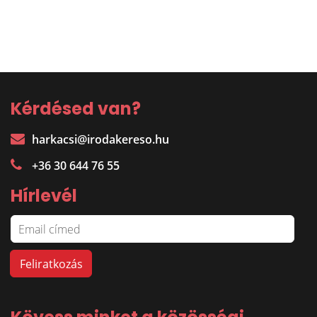
Kérdésed van?
harkacsi@irodakereso.hu
+36 30 644 76 55
Hírlevél