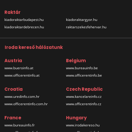
Raktár
kiadoraktarbudapest.hu
kiadoraktargyor.hu
kiadoraktardebrecen.hu
raktarszekesfehervar.hu
Iroda kereső hálózatunk
Austria
Belgium
www.bueroinfo.at
www.bureauinfo.be
www.officerentinfo.at
www.officerentinfo.be
Croatia
Czech Republic
www.uredinfo.com.hr
www.kancelareinfo.cz
www.officerentinfo.com.hr
www.officerentinfo.cz
France
Hungary
www.bureauinfo.fr
www.irodakereso.hu