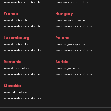
www.warehouserentinfo.be
www.warehouserentinfo.cz
France
Hungary
www.depotinfo.fr
www.raktarkereso.hu
www.warehouserentinfo.fr
www.warehouserentinfo.hu
Luxembourg
Poland
www.depotinfo.lu
www.magazynyinfo.pl
www.warehouserentinfo.lu
www.warehouserentinfo.pl
Romania
Serbia
www.depozitinfo.ro
www.magacininfo.rs
www.warehouserentinfo.ro
www.warehouserentinfo.rs
Slovakia
www.skladinfo.sk
www.warehouserentinfo.sk