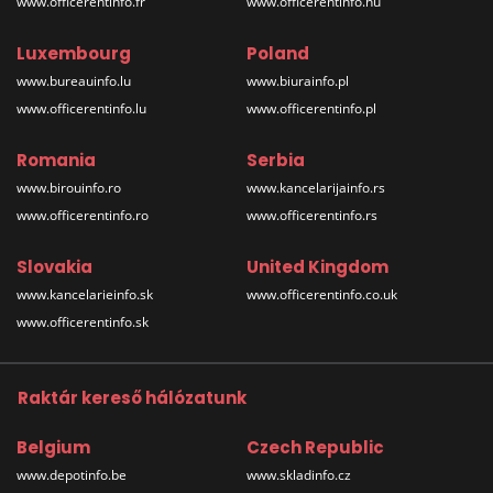
www.officerentinfo.fr
www.officerentinfo.hu
Luxembourg
Poland
www.bureauinfo.lu
www.biurainfo.pl
www.officerentinfo.lu
www.officerentinfo.pl
Romania
Serbia
www.birouinfo.ro
www.kancelarijainfo.rs
www.officerentinfo.ro
www.officerentinfo.rs
Slovakia
United Kingdom
www.kancelarieinfo.sk
www.officerentinfo.co.uk
www.officerentinfo.sk
Raktár kereső hálózatunk
Belgium
Czech Republic
www.depotinfo.be
www.skladinfo.cz