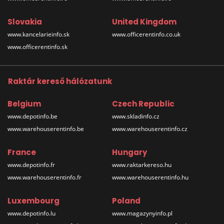
Slovakia
United Kingdom
www.kancelarieinfo.sk
www.officerentinfo.co.uk
www.officerentinfo.sk
Raktár kereső hálózatunk
Belgium
Czech Republic
www.depotinfo.be
www.skladinfo.cz
www.warehouserentinfo.be
www.warehouserentinfo.cz
France
Hungary
www.depotinfo.fr
www.raktarkereso.hu
www.warehouserentinfo.fr
www.warehouserentinfo.hu
Luxembourg
Poland
www.depotinfo.lu
www.magazynyinfo.pl