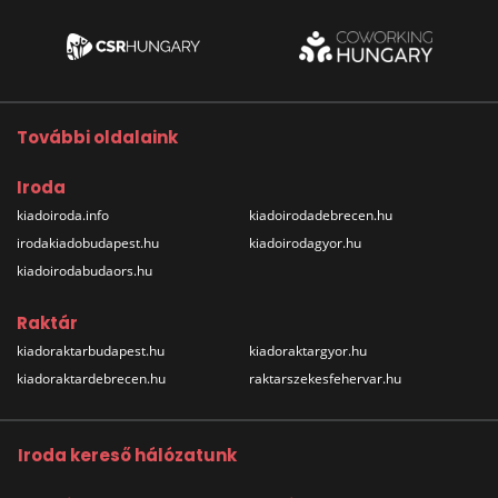
További oldalaink
Iroda
kiadoiroda.info
kiadoirodadebrecen.hu
irodakiadobudapest.hu
kiadoirodagyor.hu
kiadoirodabudaors.hu
Raktár
kiadoraktarbudapest.hu
kiadoraktargyor.hu
kiadoraktardebrecen.hu
raktarszekesfehervar.hu
Iroda kereső hálózatunk