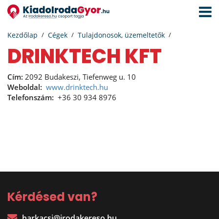
Navigá
aktivál
Kezdőlap
Cégek
Tulajdonosok, üzemeltetők
DRINKTECH KFT
Cím:
2092 Budakeszi, Tiefenweg u. 10
Weboldal:
www.drinktech.hu
Telefonszám:
+36 30 934 8976
Kérdésed van?
harkacsi@irodakereso.hu