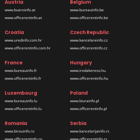
Austria
Belgium
www.bueroinfo.at
www.bureauinfo.be
www.officerentinfo.at
www.officerentinfo.be
Croatia
Czech Republic
www.uredinfo.com.hr
www.kancelareinfo.cz
www.officerentinfo.com.hr
www.officerentinfo.cz
France
Hungary
www.bureauinfo.fr
www.irodakereso.hu
www.officerentinfo.fr
www.officerentinfo.hu
Luxembourg
Poland
www.bureauinfo.lu
www.biurainfo.pl
www.officerentinfo.lu
www.officerentinfo.pl
Romania
Serbia
www.birouinfo.ro
www.kancelarijainfo.rs
www.officerentinfo.ro
www.officerentinfo.rs