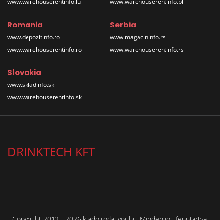
www.warehouserentinfo.lu
www.warehouserentinfo.pl
Romania
Serbia
www.depozitinfo.ro
www.magacininfo.rs
www.warehouserentinfo.ro
www.warehouserentinfo.rs
Slovakia
www.skladinfo.sk
www.warehouserentinfo.sk
DRINKTECH KFT
Copyright 2012 - 2026 kiadoirodagyor.hu. Minden jog fenntartva.