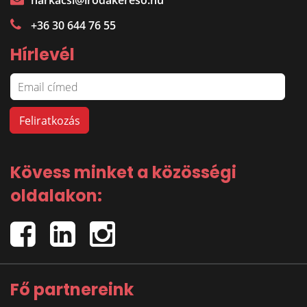
harkacsi@irodakereso.hu
+36 30 644 76 55
Hírlevél
Kövess minket a közösségi
oldalakon:
Fő partnereink