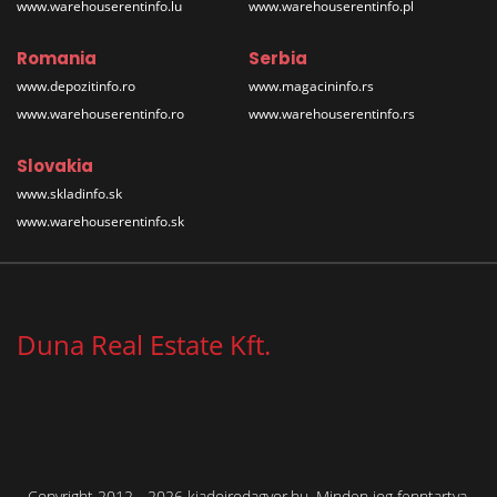
www.warehouserentinfo.lu
www.warehouserentinfo.pl
Romania
Serbia
www.depozitinfo.ro
www.magacininfo.rs
www.warehouserentinfo.ro
www.warehouserentinfo.rs
Slovakia
www.skladinfo.sk
www.warehouserentinfo.sk
Duna Real Estate Kft.
Copyright 2012 - 2026 kiadoirodagyor.hu. Minden jog fenntartva.