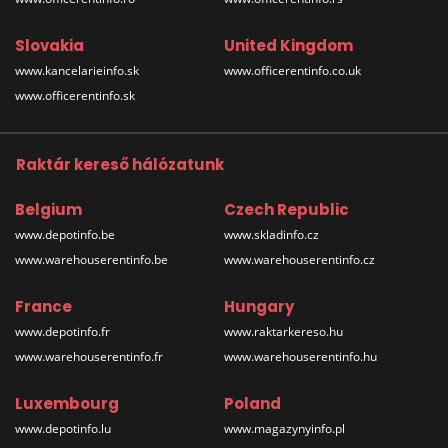
Slovakia
United Kingdom
www.kancelarieinfo.sk
www.officerentinfo.co.uk
www.officerentinfo.sk
Raktár kereső hálózatunk
Belgium
Czech Republic
www.depotinfo.be
www.skladinfo.cz
www.warehouserentinfo.be
www.warehouserentinfo.cz
France
Hungary
www.depotinfo.fr
www.raktarkereso.hu
www.warehouserentinfo.fr
www.warehouserentinfo.hu
Luxembourg
Poland
www.depotinfo.lu
www.magazynyinfo.pl