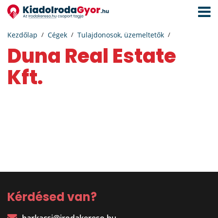
Navigá
aktivál
Kezdőlap
Cégek
Tulajdonosok, üzemeltetők
Duna Real Estate
Kft.
Kérdésed van?