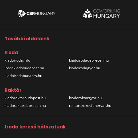
További oldalaink
Iroda
kiadoiroda.info
kiadoirodadebrecen.hu
irodakiadobudapest.hu
kiadoirodagyor.hu
kiadoirodabudaors.hu
Raktár
kiadoraktarbudapest.hu
kiadoraktargyor.hu
kiadoraktardebrecen.hu
raktarszekesfehervar.hu
Iroda kereső hálózatunk