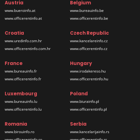
Austria
Belgium
www.bueroinfo.at
www.bureauinfo.be
www.officerentinfo.at
www.officerentinfo.be
Croatia
Czech Republic
www.uredinfo.com.hr
www.kancelareinfo.cz
www.officerentinfo.com.hr
www.officerentinfo.cz
France
Hungary
www.bureauinfo.fr
www.irodakereso.hu
www.officerentinfo.fr
www.officerentinfo.hu
Luxembourg
Poland
www.bureauinfo.lu
www.biurainfo.pl
www.officerentinfo.lu
www.officerentinfo.pl
Romania
Serbia
www.birouinfo.ro
www.kancelarijainfo.rs
www.officerentinfo.ro
www.officerentinfo.rs