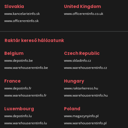
Slovakia
United Kingdom
www.kancelarieinfo.sk
www.officerentinfo.co.uk
www.officerentinfo.sk
Raktár kereső hálózatunk
Belgium
Czech Republic
www.depotinfo.be
www.skladinfo.cz
www.warehouserentinfo.be
www.warehouserentinfo.cz
France
Hungary
www.depotinfo.fr
www.raktarkereso.hu
www.warehouserentinfo.fr
www.warehouserentinfo.hu
Luxembourg
Poland
www.depotinfo.lu
www.magazynyinfo.pl
www.warehouserentinfo.lu
www.warehouserentinfo.pl