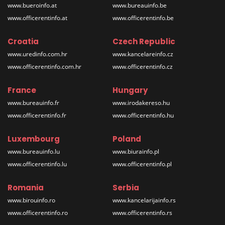
www.bueroinfo.at
www.bureauinfo.be
www.officerentinfo.at
www.officerentinfo.be
Croatia
Czech Republic
www.uredinfo.com.hr
www.kancelareinfo.cz
www.officerentinfo.com.hr
www.officerentinfo.cz
France
Hungary
www.bureauinfo.fr
www.irodakereso.hu
www.officerentinfo.fr
www.officerentinfo.hu
Luxembourg
Poland
www.bureauinfo.lu
www.biurainfo.pl
www.officerentinfo.lu
www.officerentinfo.pl
Romania
Serbia
www.birouinfo.ro
www.kancelarijainfo.rs
www.officerentinfo.ro
www.officerentinfo.rs