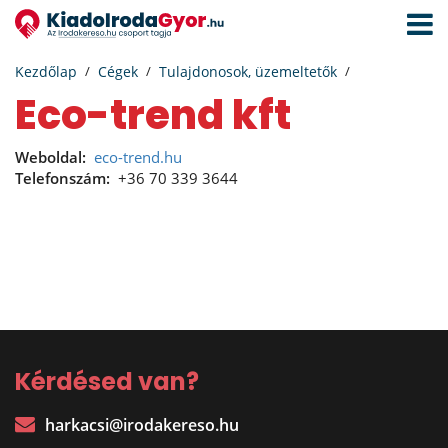
Navigá
aktivál
Kezdőlap
Cégek
Tulajdonosok, üzemeltetők
eco-trend kft
Weboldal:
eco-trend.hu
Telefonszám:
+36 70 339 3644
Kérdésed van?
harkacsi@irodakereso.hu