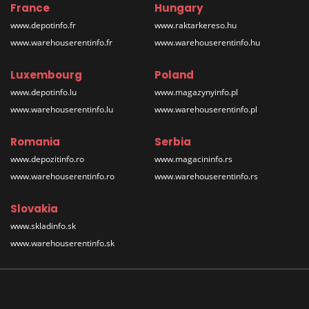
France
Hungary
www.depotinfo.fr
www.raktarkereso.hu
www.warehouserentinfo.fr
www.warehouserentinfo.hu
Luxembourg
Poland
www.depotinfo.lu
www.magazynyinfo.pl
www.warehouserentinfo.lu
www.warehouserentinfo.pl
Romania
Serbia
www.depozitinfo.ro
www.magacininfo.rs
www.warehouserentinfo.ro
www.warehouserentinfo.rs
Slovakia
www.skladinfo.sk
www.warehouserentinfo.sk