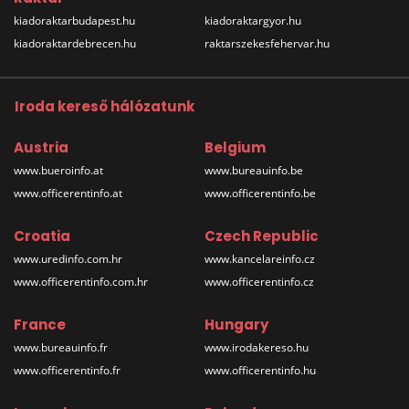
kiadoraktarbudapest.hu
kiadoraktargyor.hu
kiadoraktardebrecen.hu
raktarszekesfehervar.hu
Iroda kereső hálózatunk
Austria
Belgium
www.bueroinfo.at
www.bureauinfo.be
www.officerentinfo.at
www.officerentinfo.be
Croatia
Czech Republic
www.uredinfo.com.hr
www.kancelareinfo.cz
www.officerentinfo.com.hr
www.officerentinfo.cz
France
Hungary
www.bureauinfo.fr
www.irodakereso.hu
www.officerentinfo.fr
www.officerentinfo.hu