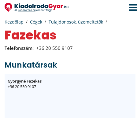
Navi
aktiv
Kezdőlap
Cégek
Tulajdonosok, üzemeltetők
Fazekas
Telefonszám:
+36 20 550 9107
Munkatársak
Györgyné Fazekas
+36 20 550 9107