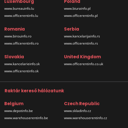
Luxembourg
Poland
www.bureauinfo.lu
www.biurainfo.pl
www.officerentinfo.lu
www.officerentinfo.pl
Romania
Serbia
www.birouinfo.ro
www.kancelarijainfo.rs
www.officerentinfo.ro
www.officerentinfo.rs
Slovakia
United Kingdom
www.kancelarieinfo.sk
www.officerentinfo.co.uk
www.officerentinfo.sk
Raktár kereső hálózatunk
Belgium
Czech Republic
www.depotinfo.be
www.skladinfo.cz
www.warehouserentinfo.be
www.warehouserentinfo.cz