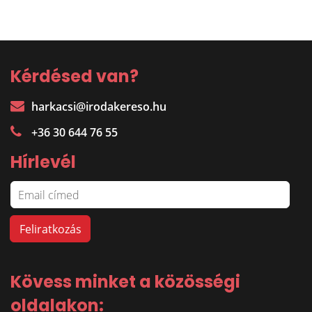
Kérdésed van?
harkacsi@irodakereso.hu
+36 30 644 76 55
Hírlevél
Kövess minket a közösségi
oldalakon: