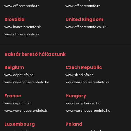
www.officerentinfo.ro
www.officerentinfo.rs
Slovakia
United Kingdom
www.kancelarieinfo.sk
www.officerentinfo.co.uk
www.officerentinfo.sk
Raktár kereső hálózatunk
Belgium
Czech Republic
www.depotinfo.be
www.skladinfo.cz
www.warehouserentinfo.be
www.warehouserentinfo.cz
France
Hungary
www.depotinfo.fr
www.raktarkereso.hu
www.warehouserentinfo.fr
www.warehouserentinfo.hu
Luxembourg
Poland