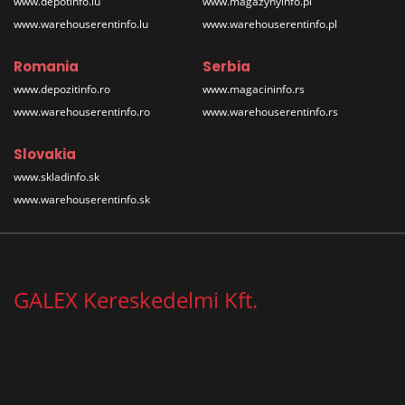
www.depotinfo.lu
www.magazynyinfo.pl
www.warehouserentinfo.lu
www.warehouserentinfo.pl
Romania
Serbia
www.depozitinfo.ro
www.magacininfo.rs
www.warehouserentinfo.ro
www.warehouserentinfo.rs
Slovakia
www.skladinfo.sk
www.warehouserentinfo.sk
GALEX Kereskedelmi Kft.