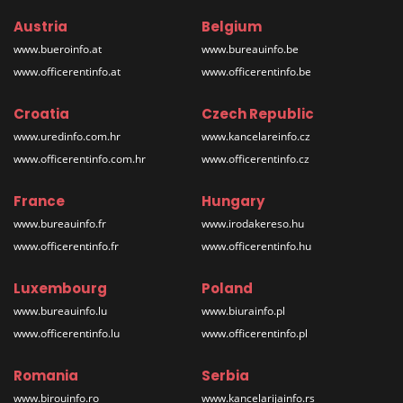
Austria
Belgium
www.bueroinfo.at
www.bureauinfo.be
www.officerentinfo.at
www.officerentinfo.be
Croatia
Czech Republic
www.uredinfo.com.hr
www.kancelareinfo.cz
www.officerentinfo.com.hr
www.officerentinfo.cz
France
Hungary
www.bureauinfo.fr
www.irodakereso.hu
www.officerentinfo.fr
www.officerentinfo.hu
Luxembourg
Poland
www.bureauinfo.lu
www.biurainfo.pl
www.officerentinfo.lu
www.officerentinfo.pl
Romania
Serbia
www.birouinfo.ro
www.kancelarijainfo.rs