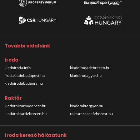
További oldalaink
Iroda
kiadoiroda.info
kiadoirodadebrecen.hu
irodakiadobudapest.hu
kiadoirodagyor.hu
kiadoirodabudaors.hu
Raktár
kiadoraktarbudapest.hu
kiadoraktargyor.hu
kiadoraktardebrecen.hu
raktarszekesfehervar.hu
Iroda kereső hálózatunk