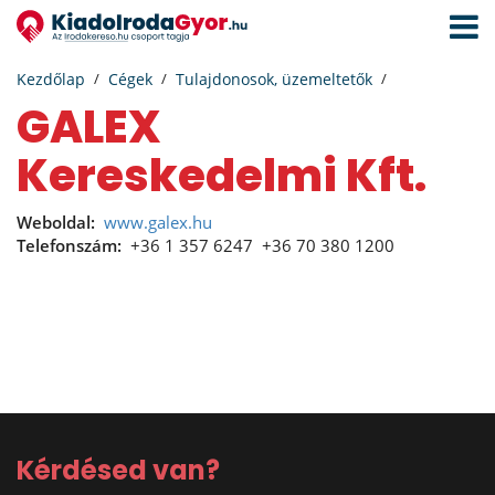
Navigá
aktivál
Kezdőlap
Cégek
Tulajdonosok, üzemeltetők
GALEX
Kereskedelmi Kft.
Weboldal:
www.galex.hu
Telefonszám:
+36 1 357 6247
+36 70 380 1200
Kérdésed van?