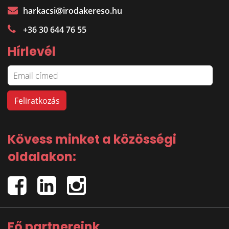
harkacsi@irodakereso.hu
+36 30 644 76 55
Hírlevél
Kövess minket a közösségi
oldalakon:
Fő partnereink