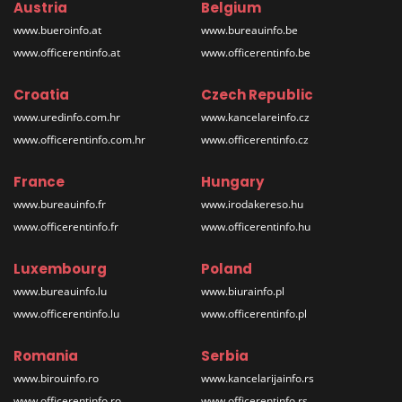
Austria
Belgium
www.bueroinfo.at
www.bureauinfo.be
www.officerentinfo.at
www.officerentinfo.be
Croatia
Czech Republic
www.uredinfo.com.hr
www.kancelareinfo.cz
www.officerentinfo.com.hr
www.officerentinfo.cz
France
Hungary
www.bureauinfo.fr
www.irodakereso.hu
www.officerentinfo.fr
www.officerentinfo.hu
Luxembourg
Poland
www.bureauinfo.lu
www.biurainfo.pl
www.officerentinfo.lu
www.officerentinfo.pl
Romania
Serbia
www.birouinfo.ro
www.kancelarijainfo.rs
www.officerentinfo.ro
www.officerentinfo.rs