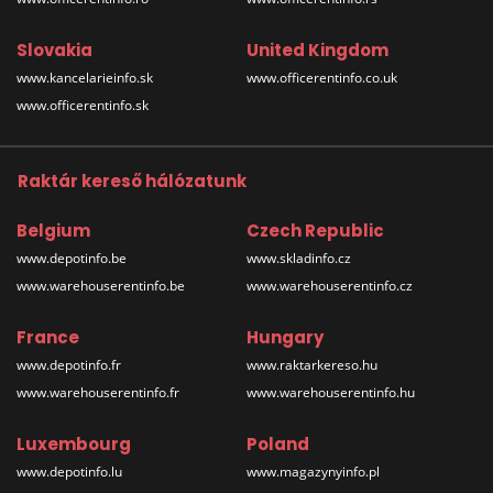
Slovakia
United Kingdom
www.kancelarieinfo.sk
www.officerentinfo.co.uk
www.officerentinfo.sk
Raktár kereső hálózatunk
Belgium
Czech Republic
www.depotinfo.be
www.skladinfo.cz
www.warehouserentinfo.be
www.warehouserentinfo.cz
France
Hungary
www.depotinfo.fr
www.raktarkereso.hu
www.warehouserentinfo.fr
www.warehouserentinfo.hu
Luxembourg
Poland
www.depotinfo.lu
www.magazynyinfo.pl