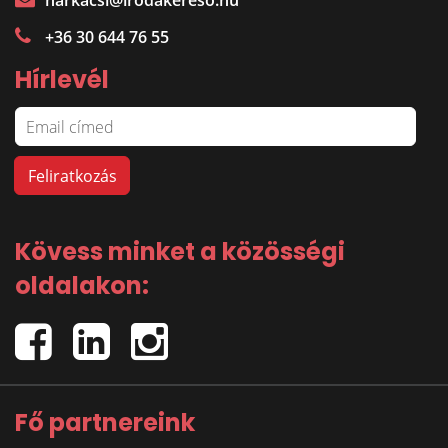
harkacsi@irodakereso.hu
+36 30 644 76 55
Hírlevél
Kövess minket a közösségi
oldalakon:
Fő partnereink