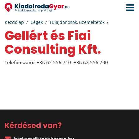
Navigá
aktivál
Kezdőlap
Cégek
Tulajdonosok, üzemeltetők
Gellért és Fiai
Consulting Kft.
Telefonszám:
+36 62 556 710
+36 62 556 700
Kérdésed van?