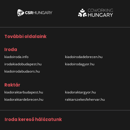
További oldalaink
Iroda
kiadoiroda.info
kiadoirodadebrecen.hu
irodakiadobudapest.hu
kiadoirodagyor.hu
kiadoirodabudaors.hu
Raktár
kiadoraktarbudapest.hu
kiadoraktargyor.hu
kiadoraktardebrecen.hu
raktarszekesfehervar.hu
Iroda kereső hálózatunk