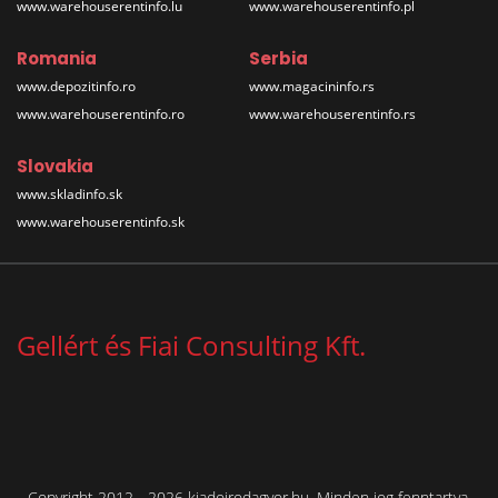
www.warehouserentinfo.lu
www.warehouserentinfo.pl
Romania
Serbia
www.depozitinfo.ro
www.magacininfo.rs
www.warehouserentinfo.ro
www.warehouserentinfo.rs
Slovakia
www.skladinfo.sk
www.warehouserentinfo.sk
Gellért és Fiai Consulting Kft.
Copyright 2012 - 2026 kiadoirodagyor.hu. Minden jog fenntartva.