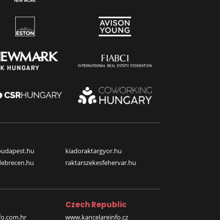
budapest.hu
kiadoraktargyor.hu
debrecen.hu
raktarszekesfehervar.hu
Czech Republic
o.com.hr
www.kancelareinfo.cz