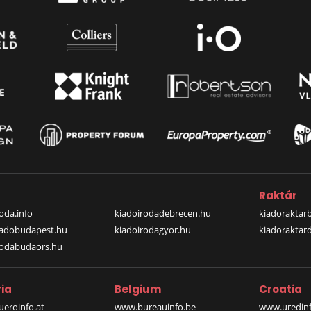
a
Raktár
oda.info
kiadoirodadebrecen.hu
kiadoraktar
iadobudapest.hu
kiadoirodagyor.hu
kiadoraktar
rodabudaors.hu
ia
Belgium
Croatia
eroinfo.at
www.bureauinfo.be
www.uredinf