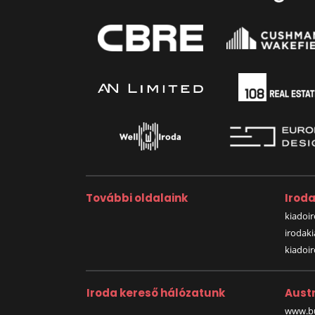
További oldalaink
Irod
kiadoir
irodak
kiadoi
Iroda kereső hálózatunk
Austr
www.bu