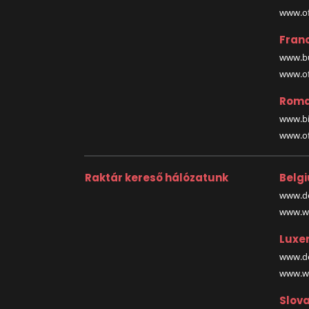
www.off
Fran
www.bu
www.off
Roma
www.bi
www.off
Raktár kereső hálózatunk
Belg
www.de
www.wa
Luxe
www.de
www.wa
Slova