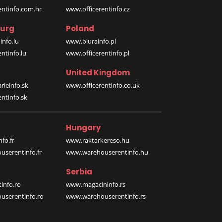
entinfo.com.hr
www.officerentinfo.cz
urg
Poland
nfo.lu
www.biurainfo.pl
ntinfo.lu
www.officerentinfo.pl
United Kingdom
rieinfo.sk
www.officerentinfo.co.uk
ntinfo.sk
Hungary
fo.fr
www.raktarkereso.hu
serentinfo.fr
www.warehouserentinfo.hu
Serbia
info.ro
www.magacininfo.rs
serentinfo.ro
www.warehouserentinfo.rs