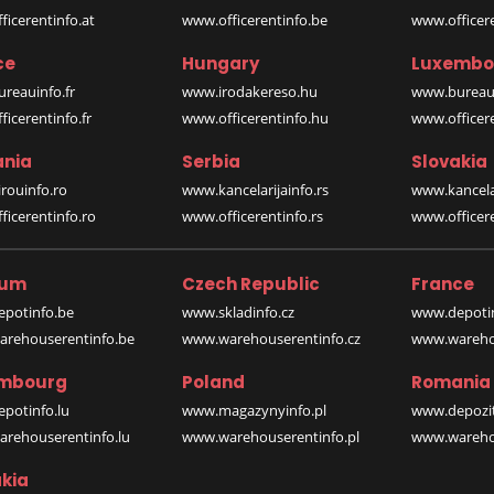
icerentinfo.at
www.officerentinfo.be
www.officer
ce
Hungary
Luxembo
reauinfo.fr
www.irodakereso.hu
www.bureaui
icerentinfo.fr
www.officerentinfo.hu
www.officere
nia
Serbia
Slovakia
rouinfo.ro
www.kancelarijainfo.rs
www.kancela
icerentinfo.ro
www.officerentinfo.rs
www.officere
ium
Czech Republic
France
potinfo.be
www.skladinfo.cz
www.depotin
rehouserentinfo.be
www.warehouserentinfo.cz
www.warehou
mbourg
Poland
Romania
potinfo.lu
www.magazynyinfo.pl
www.depozit
rehouserentinfo.lu
www.warehouserentinfo.pl
www.warehou
kia