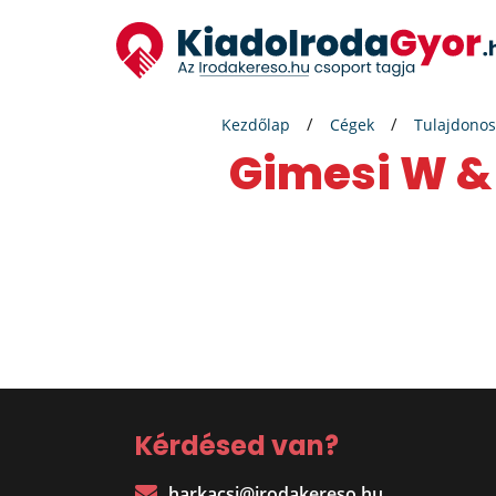
Kezdőlap
Cégek
Tulajdonos
Gimesi W & 
Kérdésed van?
harkacsi@irodakereso.hu