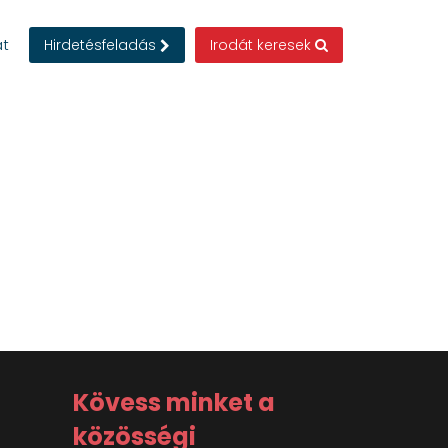
at
Hirdetésfeladás
Irodát keresek
Kövess minket a
közösségi