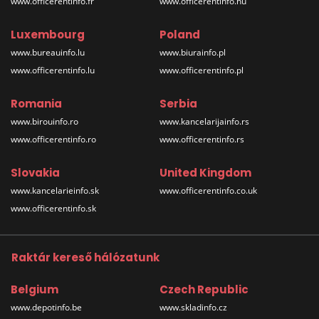
www.officerentinfo.fr
www.officerentinfo.hu
Luxembourg
Poland
www.bureauinfo.lu
www.biurainfo.pl
www.officerentinfo.lu
www.officerentinfo.pl
Romania
Serbia
www.birouinfo.ro
www.kancelarijainfo.rs
www.officerentinfo.ro
www.officerentinfo.rs
Slovakia
United Kingdom
www.kancelarieinfo.sk
www.officerentinfo.co.uk
www.officerentinfo.sk
Raktár kereső hálózatunk
Belgium
Czech Republic
www.depotinfo.be
www.skladinfo.cz