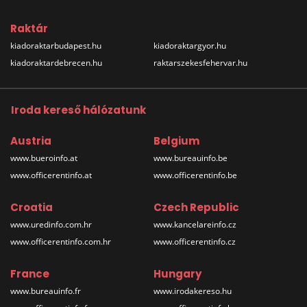
Raktár
kiadoraktarbudapest.hu
kiadoraktargyor.hu
kiadoraktardebrecen.hu
raktarszekesfehervar.hu
Iroda kereső hálózatunk
Austria
Belgium
www.bueroinfo.at
www.bureauinfo.be
www.officerentinfo.at
www.officerentinfo.be
Croatia
Czech Republic
www.uredinfo.com.hr
www.kancelareinfo.cz
www.officerentinfo.com.hr
www.officerentinfo.cz
France
Hungary
www.bureauinfo.fr
www.irodakereso.hu