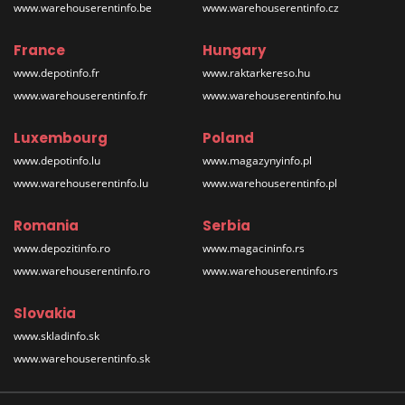
www.warehouserentinfo.be
www.warehouserentinfo.cz
France
Hungary
www.depotinfo.fr
www.raktarkereso.hu
www.warehouserentinfo.fr
www.warehouserentinfo.hu
Luxembourg
Poland
www.depotinfo.lu
www.magazynyinfo.pl
www.warehouserentinfo.lu
www.warehouserentinfo.pl
Romania
Serbia
www.depozitinfo.ro
www.magacininfo.rs
www.warehouserentinfo.ro
www.warehouserentinfo.rs
Slovakia
www.skladinfo.sk
www.warehouserentinfo.sk