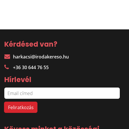
Kérdésed van?
harkacsi@irodakereso.hu
+36 30 644 76 55
Hírlevél