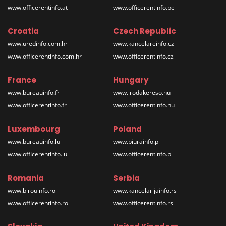
www.officerentinfo.at
www.officerentinfo.be
Croatia
Czech Republic
www.uredinfo.com.hr
www.kancelareinfo.cz
www.officerentinfo.com.hr
www.officerentinfo.cz
France
Hungary
www.bureauinfo.fr
www.irodakereso.hu
www.officerentinfo.fr
www.officerentinfo.hu
Luxembourg
Poland
www.bureauinfo.lu
www.biurainfo.pl
www.officerentinfo.lu
www.officerentinfo.pl
Romania
Serbia
www.birouinfo.ro
www.kancelarijainfo.rs
www.officerentinfo.ro
www.officerentinfo.rs