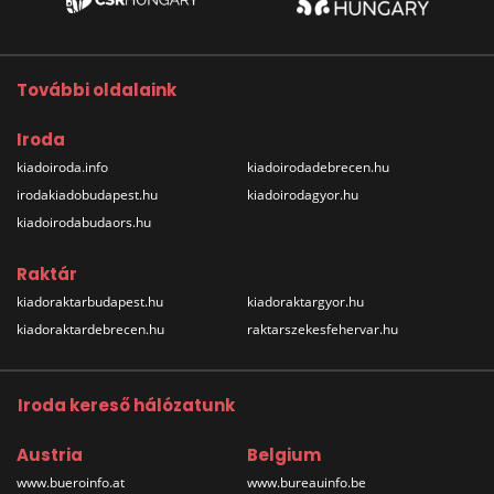
További oldalaink
Iroda
kiadoiroda.info
kiadoirodadebrecen.hu
irodakiadobudapest.hu
kiadoirodagyor.hu
kiadoirodabudaors.hu
Raktár
kiadoraktarbudapest.hu
kiadoraktargyor.hu
kiadoraktardebrecen.hu
raktarszekesfehervar.hu
Iroda kereső hálózatunk
Austria
Belgium
www.bueroinfo.at
www.bureauinfo.be