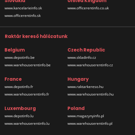
Slovakia
United Kingdom
www.kancelarieinfo.sk
www.officerentinfo.co.uk
www.officerentinfo.sk
Raktár kereső hálózatunk
Belgium
Czech Republic
www.depotinfo.be
www.skladinfo.cz
www.warehouserentinfo.be
www.warehouserentinfo.cz
France
Hungary
www.depotinfo.fr
www.raktarkereso.hu
www.warehouserentinfo.fr
www.warehouserentinfo.hu
Luxembourg
Poland
www.depotinfo.lu
www.magazynyinfo.pl
www.warehouserentinfo.lu
www.warehouserentinfo.pl