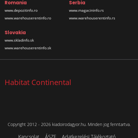
Romania
Serbia
www.depozitinfo.ro
www.magacininfo.rs
www.warehouserentinfo.ro
www.warehouserentinfo.rs
Slovakia
www.skladinfo.sk
www.warehouserentinfo.sk
Habitat Continental
Copyright 2012 - 2026 kiadoirodagyor.hu. Minden jog fenntartva.
Kapcsolat
ÁSZF
Adatkezelési Tájékoztató