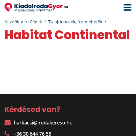
Navigá
aktivál
Kezdőlap
Cégek
Tulajdonosok, üzemeltetők
Habitat Continental
Kérdésed van?
harkacsi@irodakereso.hu
+36 30 644 76 55