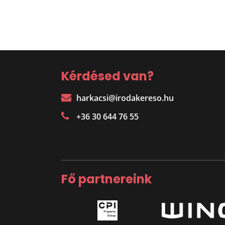
Kérdésed van?
harkacsi@irodakereso.hu
+36 30 644 76 55
Fő partnereink