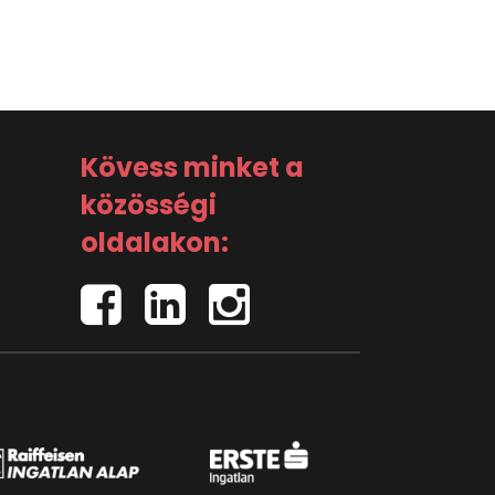
Kövess minket a
közösségi
oldalakon: