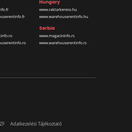
Hungary
fo.fr
www.raktarkereso.hu
serentinfo.fr
www.warehouserentinfo.hu
Serbia
info.ro
www.magacininfo.rs
serentinfo.ro
www.warehouserentinfo.rs
ZF
Adatkezelési Tájékoztató