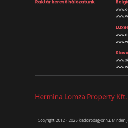
Raktár kereső hálózatunk
Belg
www.de
www.wa
Luxe
www.de
www.wa
Slova
www.sk
www.wa
Hermina Lomza Property Kft.
Copyright 2012 - 2026 kiadoirodagyor.hu. Minden j