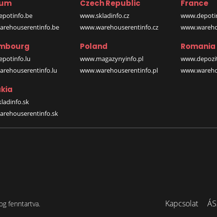
ium
Czech Republic
France
potinfo.be
www.skladinfo.cz
www.depotin
rehouserentinfo.be
www.warehouserentinfo.cz
www.warehou
mbourg
Poland
Romania
potinfo.lu
www.magazynyinfo.pl
www.depozit
rehouserentinfo.lu
www.warehouserentinfo.pl
www.warehou
kia
ladinfo.sk
rehouserentinfo.sk
Kapcsolat
ÁS
og fenntartva.