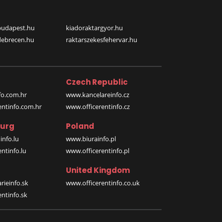
budapest.hu
kiadoraktargyor.hu
debrecen.hu
raktarszekesfehervar.hu
Czech Republic
o.com.hr
www.kancelareinfo.cz
entinfo.com.hr
www.officerentinfo.cz
urg
Poland
nfo.lu
www.biurainfo.pl
ntinfo.lu
www.officerentinfo.pl
United Kingdom
rieinfo.sk
www.officerentinfo.co.uk
ntinfo.sk