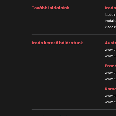
További oldalaink
Irod
kiadoir
irodak
kiadoi
Iroda kereső hálózatunk
Austr
www.bu
www.off
Fran
www.bu
www.off
Roma
www.bi
www.off