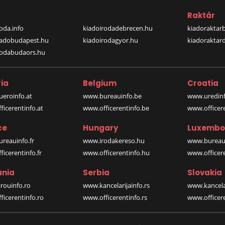
a
Raktár
oda.info
kiadoirodadebrecen.hu
kiadoraktar
iadobudapest.hu
kiadoirodagyor.hu
kiadoraktar
rodabudaors.hu
ia
Belgium
Croatia
eroinfo.at
www.bureauinfo.be
www.uredinf
icerentinfo.at
www.officerentinfo.be
www.officer
ce
Hungary
Luxembo
reauinfo.fr
www.irodakereso.hu
www.bureaui
icerentinfo.fr
www.officerentinfo.hu
www.officere
nia
Serbia
Slovakia
rouinfo.ro
www.kancelarijainfo.rs
www.kancela
icerentinfo.ro
www.officerentinfo.rs
www.officere