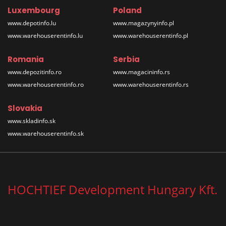
Luxembourg
Poland
www.depotinfo.lu
www.magazynyinfo.pl
www.warehouserentinfo.lu
www.warehouserentinfo.pl
Romania
Serbia
www.depozitinfo.ro
www.magacininfo.rs
www.warehouserentinfo.ro
www.warehouserentinfo.rs
Slovakia
www.skladinfo.sk
www.warehouserentinfo.sk
HOCHTIEF Development Hungary Kft.