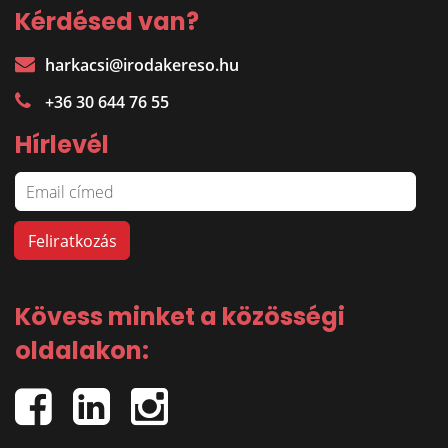
Kérdésed van?
harkacsi@irodakereso.hu
+36 30 644 76 55
Hírlevél
Kövess minket a közösségi
oldalakon: