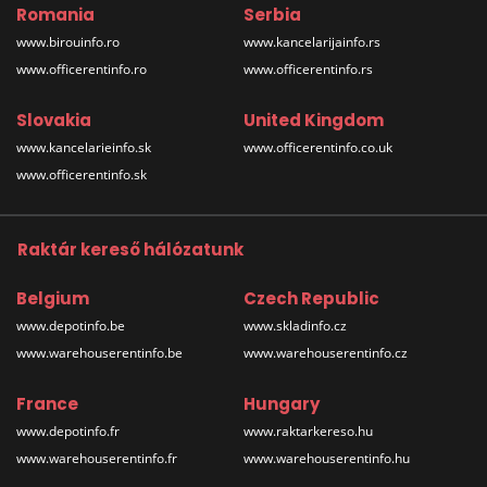
Romania
Serbia
www.birouinfo.ro
www.kancelarijainfo.rs
www.officerentinfo.ro
www.officerentinfo.rs
Slovakia
United Kingdom
www.kancelarieinfo.sk
www.officerentinfo.co.uk
www.officerentinfo.sk
Raktár kereső hálózatunk
Belgium
Czech Republic
www.depotinfo.be
www.skladinfo.cz
www.warehouserentinfo.be
www.warehouserentinfo.cz
France
Hungary
www.depotinfo.fr
www.raktarkereso.hu
www.warehouserentinfo.fr
www.warehouserentinfo.hu