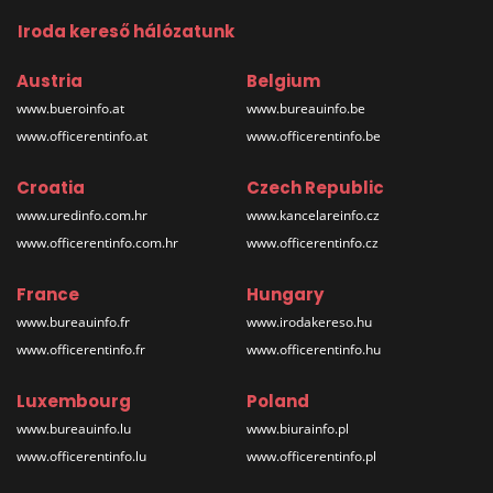
Iroda kereső hálózatunk
Austria
Belgium
www.bueroinfo.at
www.bureauinfo.be
www.officerentinfo.at
www.officerentinfo.be
Croatia
Czech Republic
www.uredinfo.com.hr
www.kancelareinfo.cz
www.officerentinfo.com.hr
www.officerentinfo.cz
France
Hungary
www.bureauinfo.fr
www.irodakereso.hu
www.officerentinfo.fr
www.officerentinfo.hu
Luxembourg
Poland
www.bureauinfo.lu
www.biurainfo.pl
www.officerentinfo.lu
www.officerentinfo.pl