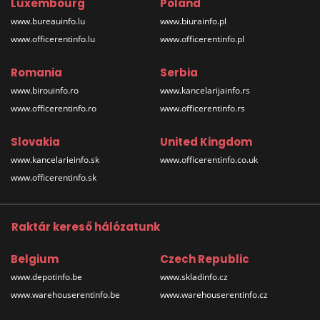
Luxembourg
Poland
www.bureauinfo.lu
www.biurainfo.pl
www.officerentinfo.lu
www.officerentinfo.pl
Romania
Serbia
www.birouinfo.ro
www.kancelarijainfo.rs
www.officerentinfo.ro
www.officerentinfo.rs
Slovakia
United Kingdom
www.kancelarieinfo.sk
www.officerentinfo.co.uk
www.officerentinfo.sk
Raktár kereső hálózatunk
Belgium
Czech Republic
www.depotinfo.be
www.skladinfo.cz
www.warehouserentinfo.be
www.warehouserentinfo.cz