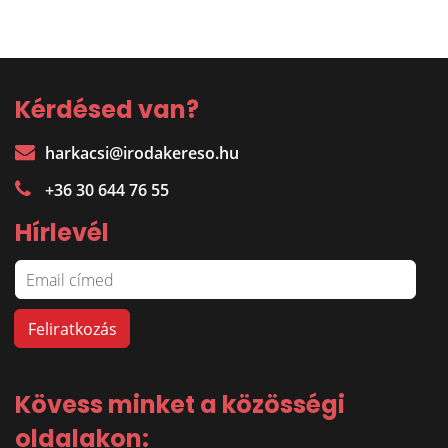
Kérdésed van?
harkacsi@irodakereso.hu
+36 30 644 76 55
Hírlevél
Kövess minket a közösségi
oldalakon: