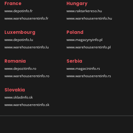
France
Hungary
www.depotinfo.fr
www.raktarkereso.hu
www.warehouserentinfo.fr
www.warehouserentinfo.hu
Luxembourg
Poland
www.depotinfo.lu
www.magazynyinfo.pl
www.warehouserentinfo.lu
www.warehouserentinfo.pl
Romania
Serbia
www.depozitinfo.ro
www.magacininfo.rs
www.warehouserentinfo.ro
www.warehouserentinfo.rs
Slovakia
www.skladinfo.sk
www.warehouserentinfo.sk