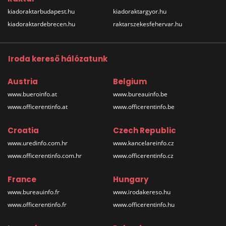
kiadoraktarbudapest.hu
kiadoraktargyor.hu
kiadoraktardebrecen.hu
raktarszekesfehervar.hu
Iroda kereső hálózatunk
Austria
Belgium
www.bueroinfo.at
www.bureauinfo.be
www.officerentinfo.at
www.officerentinfo.be
Croatia
Czech Republic
www.uredinfo.com.hr
www.kancelareinfo.cz
www.officerentinfo.com.hr
www.officerentinfo.cz
France
Hungary
www.bureauinfo.fr
www.irodakereso.hu
www.officerentinfo.fr
www.officerentinfo.hu