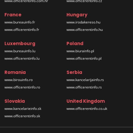
www.officerentinfo.com.hr
www.officerentinfo.cz
France
Hungary
www.bureauinfo.fr
www.irodakereso.hu
www.officerentinfo.fr
www.officerentinfo.hu
Luxembourg
Poland
www.bureauinfo.lu
www.biurainfo.pl
www.officerentinfo.lu
www.officerentinfo.pl
Romania
Serbia
www.birouinfo.ro
www.kancelarijainfo.rs
www.officerentinfo.ro
www.officerentinfo.rs
Slovakia
United Kingdom
www.kancelarieinfo.sk
www.officerentinfo.co.uk
www.officerentinfo.sk