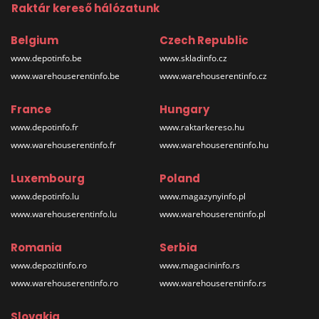
Raktár kereső hálózatunk
Belgium
Czech Republic
www.depotinfo.be
www.skladinfo.cz
www.warehouserentinfo.be
www.warehouserentinfo.cz
France
Hungary
www.depotinfo.fr
www.raktarkereso.hu
www.warehouserentinfo.fr
www.warehouserentinfo.hu
Luxembourg
Poland
www.depotinfo.lu
www.magazynyinfo.pl
www.warehouserentinfo.lu
www.warehouserentinfo.pl
Romania
Serbia
www.depozitinfo.ro
www.magacininfo.rs
www.warehouserentinfo.ro
www.warehouserentinfo.rs
Slovakia