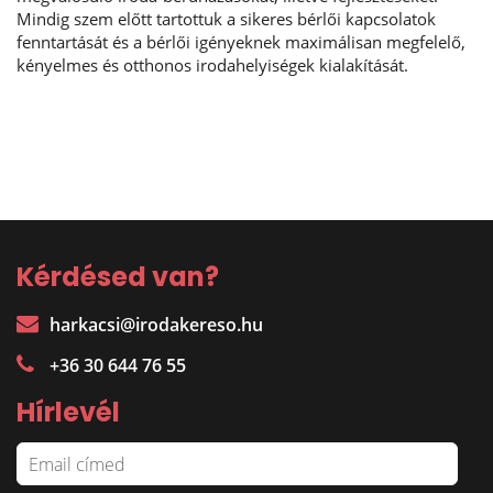
Mindig szem előtt tartottuk a sikeres bérlői kapcsolatok
fenntartását és a bérlői igényeknek maximálisan megfelelő,
kényelmes és otthonos irodahelyiségek kialakítását.
Kérdésed van?
harkacsi@irodakereso.hu
+36 30 644 76 55
Hírlevél