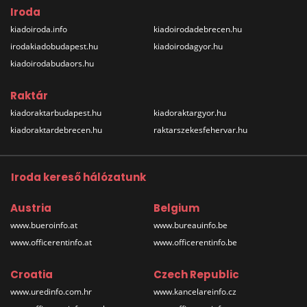
Iroda
kiadoiroda.info
kiadoirodadebrecen.hu
irodakiadobudapest.hu
kiadoirodagyor.hu
kiadoirodabudaors.hu
Raktár
kiadoraktarbudapest.hu
kiadoraktargyor.hu
kiadoraktardebrecen.hu
raktarszekesfehervar.hu
Iroda kereső hálózatunk
Austria
Belgium
www.bueroinfo.at
www.bureauinfo.be
www.officerentinfo.at
www.officerentinfo.be
Croatia
Czech Republic
www.uredinfo.com.hr
www.kancelareinfo.cz