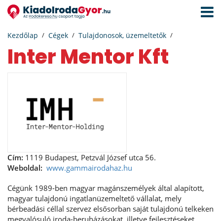
Navigá
aktivál
Kezdőlap
Cégek
Tulajdonosok, üzemeltetők
Inter Mentor Kft
Cím:
1119 Budapest, Petzvál József utca 56.
Weboldal:
www.gammairodahaz.hu
Cégünk 1989-ben magyar magánszemélyek által alapított,
magyar tulajdonú ingatlanüzemeltető vállalat, mely
bérbeadási céllal szervez elsősorban saját tulajdonú telkeken
megvalósuló iroda-beruházásokat, illetve fejlesztéseket.