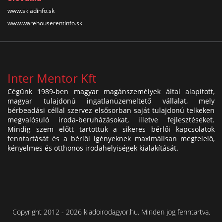
www.skladinfo.sk
www.warehouserentinfo.sk
Inter Mentor Kft
Cégünk 1989-ben magyar magánszemélyek által alapított,
magyar tulajdonú ingatlanüzemeltető vállalat, mely
bérbeadási céllal szervez elsősorban saját tulajdonú telkeken
megvalósuló iroda-beruházásokat, illetve fejlesztéseket.
Mindig szem előtt tartottuk a sikeres bérlői kapcsolatok
fenntartását és a bérlői igényeknek maximálisan megfelelő,
kényelmes és otthonos irodahelyiségek kialakítását.
Copyright 2012 - 2026 kiadoirodagyor.hu. Minden jog fenntartva.