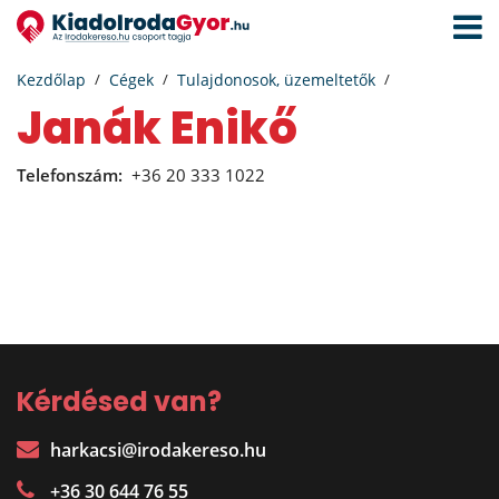
Navigá
aktivál
Kezdőlap
Cégek
Tulajdonosok, üzemeltetők
Janák Enikő
Telefonszám:
+36 20 333 1022
Kérdésed van?
harkacsi@irodakereso.hu
+36 30 644 76 55