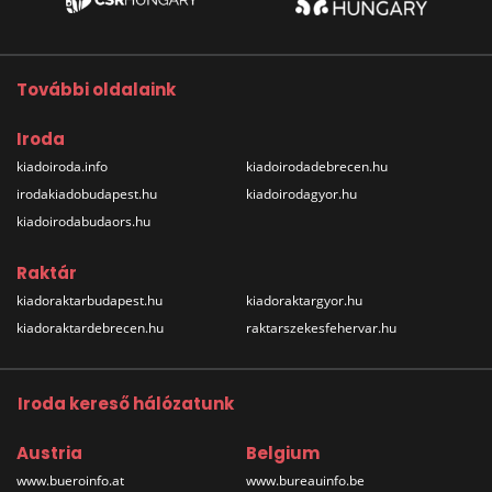
További oldalaink
Iroda
kiadoiroda.info
kiadoirodadebrecen.hu
irodakiadobudapest.hu
kiadoirodagyor.hu
kiadoirodabudaors.hu
Raktár
kiadoraktarbudapest.hu
kiadoraktargyor.hu
kiadoraktardebrecen.hu
raktarszekesfehervar.hu
Iroda kereső hálózatunk
Austria
Belgium
www.bueroinfo.at
www.bureauinfo.be