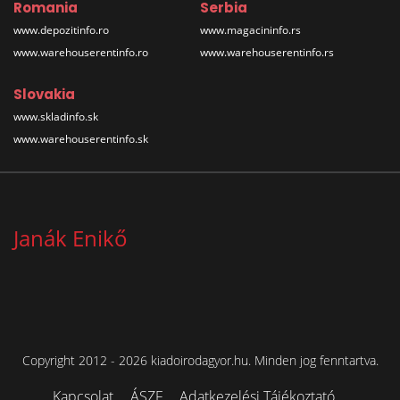
Romania
Serbia
www.depozitinfo.ro
www.magacininfo.rs
www.warehouserentinfo.ro
www.warehouserentinfo.rs
Slovakia
www.skladinfo.sk
www.warehouserentinfo.sk
Janák Enikő
Copyright 2012 - 2026 kiadoirodagyor.hu. Minden jog fenntartva.
Kapcsolat
ÁSZF
Adatkezelési Tájékoztató