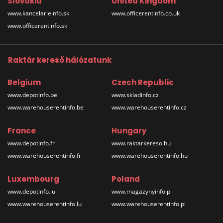
Slovakia
United Kingdom
www.kancelarieinfo.sk
www.officerentinfo.co.uk
www.officerentinfo.sk
Raktár kereső hálózatunk
Belgium
Czech Republic
www.depotinfo.be
www.skladinfo.cz
www.warehouserentinfo.be
www.warehouserentinfo.cz
France
Hungary
www.depotinfo.fr
www.raktarkereso.hu
www.warehouserentinfo.fr
www.warehouserentinfo.hu
Luxembourg
Poland
www.depotinfo.lu
www.magazynyinfo.pl
www.warehouserentinfo.lu
www.warehouserentinfo.pl