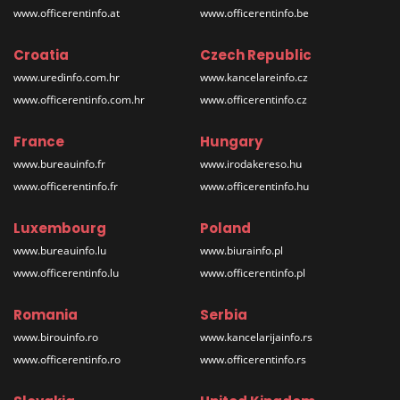
www.officerentinfo.at
www.officerentinfo.be
Croatia
Czech Republic
www.uredinfo.com.hr
www.kancelareinfo.cz
www.officerentinfo.com.hr
www.officerentinfo.cz
France
Hungary
www.bureauinfo.fr
www.irodakereso.hu
www.officerentinfo.fr
www.officerentinfo.hu
Luxembourg
Poland
www.bureauinfo.lu
www.biurainfo.pl
www.officerentinfo.lu
www.officerentinfo.pl
Romania
Serbia
www.birouinfo.ro
www.kancelarijainfo.rs
www.officerentinfo.ro
www.officerentinfo.rs