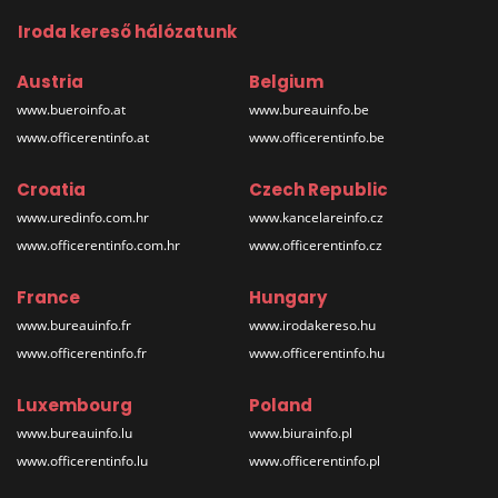
Iroda kereső hálózatunk
Austria
Belgium
www.bueroinfo.at
www.bureauinfo.be
www.officerentinfo.at
www.officerentinfo.be
Croatia
Czech Republic
www.uredinfo.com.hr
www.kancelareinfo.cz
www.officerentinfo.com.hr
www.officerentinfo.cz
France
Hungary
www.bureauinfo.fr
www.irodakereso.hu
www.officerentinfo.fr
www.officerentinfo.hu
Luxembourg
Poland
www.bureauinfo.lu
www.biurainfo.pl
www.officerentinfo.lu
www.officerentinfo.pl