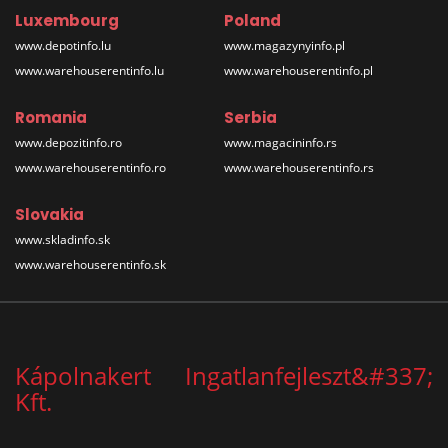
Luxembourg
Poland
www.depotinfo.lu
www.magazynyinfo.pl
www.warehouserentinfo.lu
www.warehouserentinfo.pl
Romania
Serbia
www.depozitinfo.ro
www.magacininfo.rs
www.warehouserentinfo.ro
www.warehouserentinfo.rs
Slovakia
www.skladinfo.sk
www.warehouserentinfo.sk
Kápolnakert Ingatlanfejleszt&#337;
Kft.