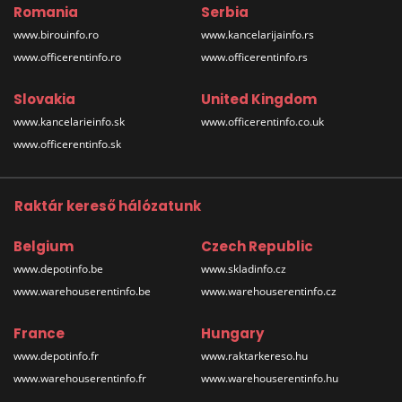
Romania
Serbia
www.birouinfo.ro
www.kancelarijainfo.rs
www.officerentinfo.ro
www.officerentinfo.rs
Slovakia
United Kingdom
www.kancelarieinfo.sk
www.officerentinfo.co.uk
www.officerentinfo.sk
Raktár kereső hálózatunk
Belgium
Czech Republic
www.depotinfo.be
www.skladinfo.cz
www.warehouserentinfo.be
www.warehouserentinfo.cz
France
Hungary
www.depotinfo.fr
www.raktarkereso.hu
www.warehouserentinfo.fr
www.warehouserentinfo.hu