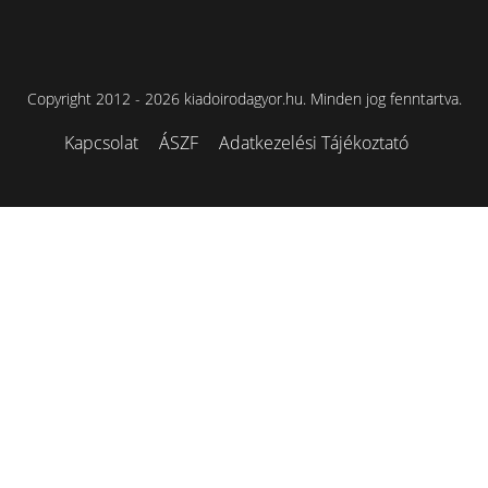
Copyright 2012 - 2026 kiadoirodagyor.hu. Minden jog fenntartva.
Kapcsolat
ÁSZF
Adatkezelési Tájékoztató