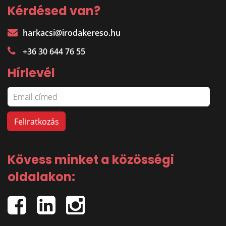
Kérdésed van?
harkacsi@irodakereso.hu
+36 30 644 76 55
Hírlevél
Kövess minket a közösségi
oldalakon: