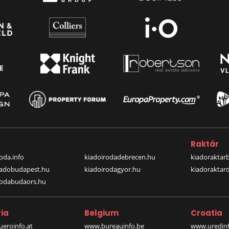
a
Raktár
oda.info
kiadoirodadebrecen.hu
kiadoraktar
iadobudapest.hu
kiadoirodagyor.hu
kiadoraktar
rodabudaors.hu
ia
Belgium
Croatia
eroinfo.at
www.bureauinfo.be
www.uredinf