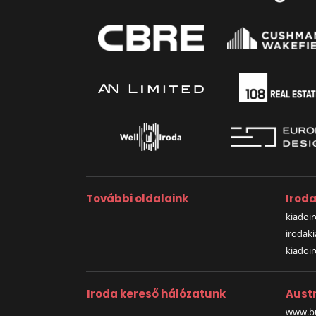
További oldalaink
Irod
kiadoir
irodak
kiadoi
Iroda kereső hálózatunk
Austr
www.bu