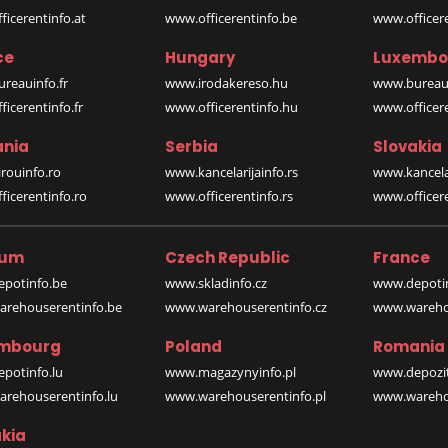
icerentinfo.at
www.officerentinfo.be
www.officer
ce
Hungary
Luxembo
reauinfo.fr
www.irodakereso.hu
www.bureaui
icerentinfo.fr
www.officerentinfo.hu
www.officere
nia
Serbia
Slovakia
rouinfo.ro
www.kancelarijainfo.rs
www.kancela
icerentinfo.ro
www.officerentinfo.rs
www.officere
ium
Czech Republic
France
potinfo.be
www.skladinfo.cz
www.depotin
rehouserentinfo.be
www.warehouserentinfo.cz
www.warehou
mbourg
Poland
Romania
potinfo.lu
www.magazynyinfo.pl
www.depozit
rehouserentinfo.lu
www.warehouserentinfo.pl
www.warehou
kia