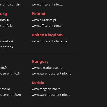
entinfo.com.hr
www.officerentinfo.cz
urg
Poland
nfo.lu
www.biurainfo.pl
ntinfo.lu
www.officerentinfo.pl
United Kingdom
rieinfo.sk
www.officerentinfo.co.uk
ntinfo.sk
Hungary
fo.fr
www.raktarkereso.hu
serentinfo.fr
www.warehouserentinfo.hu
Serbia
info.ro
www.magacininfo.rs
serentinfo.ro
www.warehouserentinfo.rs