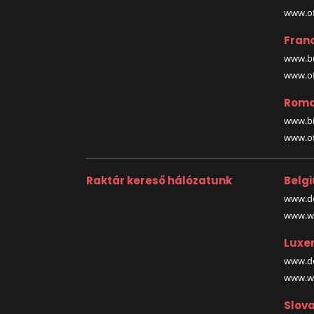
www.off
Fran
www.bu
www.off
Roma
www.bi
www.off
Raktár kereső hálózatunk
Belg
www.de
www.wa
Luxe
www.de
www.wa
Slova