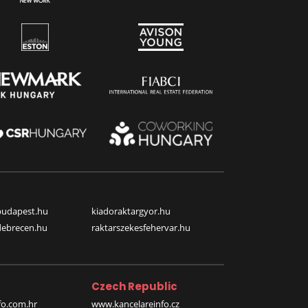
budapest.hu
kiadoraktargyor.hu
debrecen.hu
raktarszekesfehervar.hu
Czech Republic
o.com.hr
www.kancelareinfo.cz