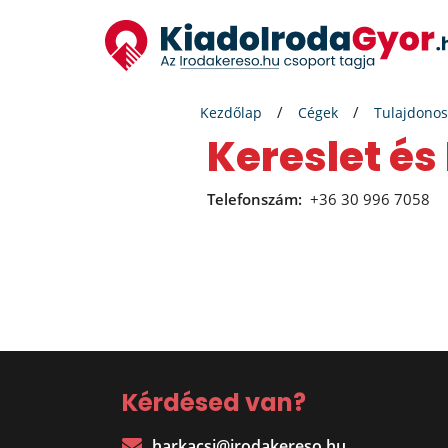
Kezdőlap
Cégek
Tulajdonos
Kereslet és
Telefonszám:
+36 30 996 7058
Kérdésed van?
harkacsi@irodakereso.hu