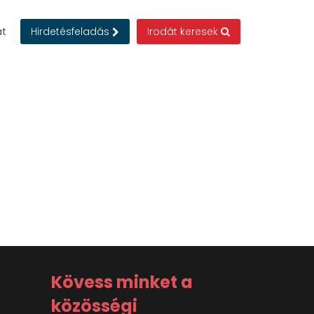
at
Hirdetésfeladás
Irodát keresek
Kövess minket a
közösségi