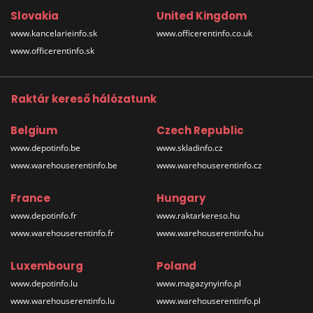
Slovakia
United Kingdom
www.kancelarieinfo.sk
www.officerentinfo.co.uk
www.officerentinfo.sk
Raktár kereső hálózatunk
Belgium
Czech Republic
www.depotinfo.be
www.skladinfo.cz
www.warehouserentinfo.be
www.warehouserentinfo.cz
France
Hungary
www.depotinfo.fr
www.raktarkereso.hu
www.warehouserentinfo.fr
www.warehouserentinfo.hu
Luxembourg
Poland
www.depotinfo.lu
www.magazynyinfo.pl
www.warehouserentinfo.lu
www.warehouserentinfo.pl