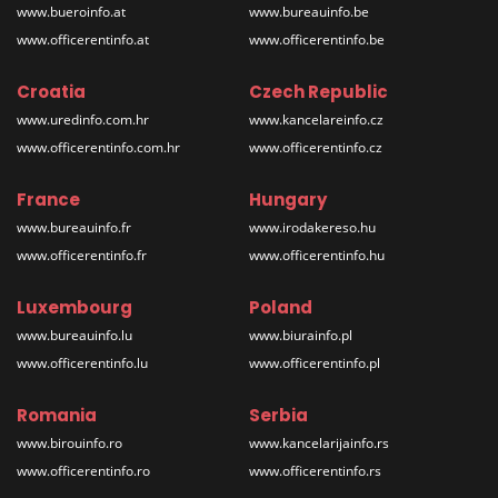
www.bueroinfo.at
www.bureauinfo.be
www.officerentinfo.at
www.officerentinfo.be
Croatia
Czech Republic
www.uredinfo.com.hr
www.kancelareinfo.cz
www.officerentinfo.com.hr
www.officerentinfo.cz
France
Hungary
www.bureauinfo.fr
www.irodakereso.hu
www.officerentinfo.fr
www.officerentinfo.hu
Luxembourg
Poland
www.bureauinfo.lu
www.biurainfo.pl
www.officerentinfo.lu
www.officerentinfo.pl
Romania
Serbia
www.birouinfo.ro
www.kancelarijainfo.rs
www.officerentinfo.ro
www.officerentinfo.rs