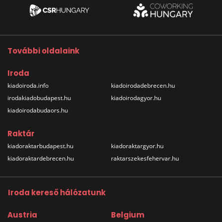
További oldalaink
Iroda
kiadoiroda.info
kiadoirodadebrecen.hu
irodakiadobudapest.hu
kiadoirodagyor.hu
kiadoirodabudaors.hu
Raktár
kiadoraktarbudapest.hu
kiadoraktargyor.hu
kiadoraktardebrecen.hu
raktarszekesfehervar.hu
Iroda kereső hálózatunk
Austria
Belgium