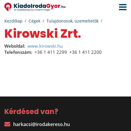
Navigá
aktivál
Kezdőlap
Cégek
Tulajdonosok, üzemeltetők
Kirowski Zrt.
Weboldal:
www.kirowski.hu
Telefonszám:
+36 1 411 2299
+36 1 411 2200
Kérdésed van?
harkacsi@irodakereso.hu