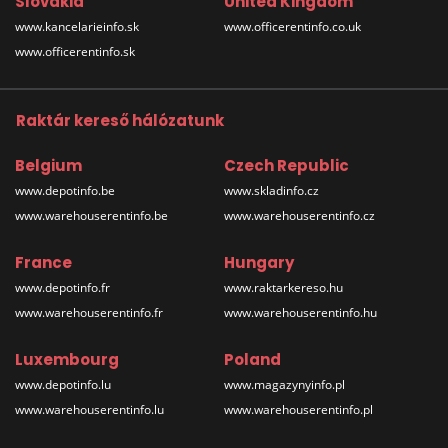
Slovakia
United Kingdom
www.kancelarieinfo.sk
www.officerentinfo.co.uk
www.officerentinfo.sk
Raktár kereső hálózatunk
Belgium
Czech Republic
www.depotinfo.be
www.skladinfo.cz
www.warehouserentinfo.be
www.warehouserentinfo.cz
France
Hungary
www.depotinfo.fr
www.raktarkereso.hu
www.warehouserentinfo.fr
www.warehouserentinfo.hu
Luxembourg
Poland
www.depotinfo.lu
www.magazynyinfo.pl
www.warehouserentinfo.lu
www.warehouserentinfo.pl