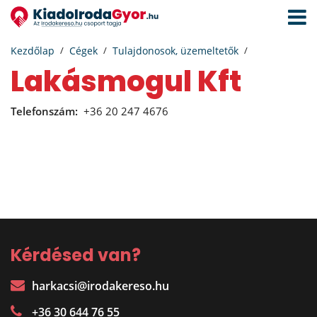
Navigá
aktivál
Kezdőlap
Cégek
Tulajdonosok, üzemeltetők
Lakásmogul Kft
Telefonszám:
+36 20 247 4676
Kérdésed van?
harkacsi@irodakereso.hu
+36 30 644 76 55