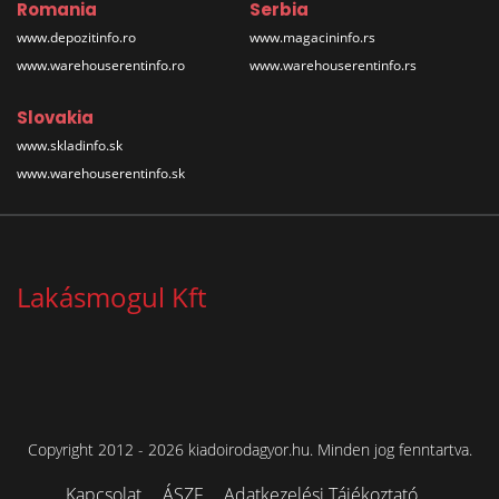
Romania
Serbia
www.depozitinfo.ro
www.magacininfo.rs
www.warehouserentinfo.ro
www.warehouserentinfo.rs
Slovakia
www.skladinfo.sk
www.warehouserentinfo.sk
Lakásmogul Kft
Copyright 2012 - 2026 kiadoirodagyor.hu. Minden jog fenntartva.
Kapcsolat
ÁSZF
Adatkezelési Tájékoztató