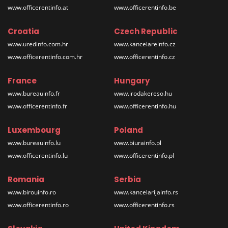
www.officerentinfo.at
www.officerentinfo.be
Croatia
Czech Republic
www.uredinfo.com.hr
www.kancelareinfo.cz
www.officerentinfo.com.hr
www.officerentinfo.cz
France
Hungary
www.bureauinfo.fr
www.irodakereso.hu
www.officerentinfo.fr
www.officerentinfo.hu
Luxembourg
Poland
www.bureauinfo.lu
www.biurainfo.pl
www.officerentinfo.lu
www.officerentinfo.pl
Romania
Serbia
www.birouinfo.ro
www.kancelarijainfo.rs
www.officerentinfo.ro
www.officerentinfo.rs