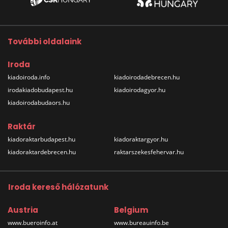
További oldalaink
Iroda
kiadoiroda.info
kiadoirodadebrecen.hu
irodakiadobudapest.hu
kiadoirodagyor.hu
kiadoirodabudaors.hu
Raktár
kiadoraktarbudapest.hu
kiadoraktargyor.hu
kiadoraktardebrecen.hu
raktarszekesfehervar.hu
Iroda kereső hálózatunk
Austria
Belgium
www.bueroinfo.at
www.bureauinfo.be