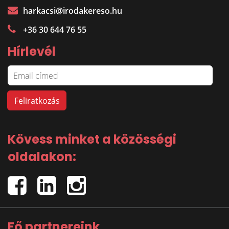
harkacsi@irodakereso.hu
+36 30 644 76 55
Hírlevél
Kövess minket a közösségi
oldalakon:
Fő partnereink