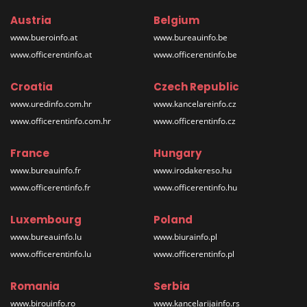
Austria
Belgium
www.bueroinfo.at
www.bureauinfo.be
www.officerentinfo.at
www.officerentinfo.be
Croatia
Czech Republic
www.uredinfo.com.hr
www.kancelareinfo.cz
www.officerentinfo.com.hr
www.officerentinfo.cz
France
Hungary
www.bureauinfo.fr
www.irodakereso.hu
www.officerentinfo.fr
www.officerentinfo.hu
Luxembourg
Poland
www.bureauinfo.lu
www.biurainfo.pl
www.officerentinfo.lu
www.officerentinfo.pl
Romania
Serbia
www.birouinfo.ro
www.kancelarijainfo.rs