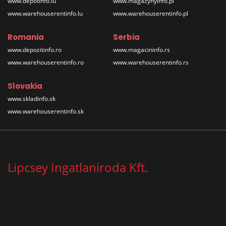
www.depotinfo.lu
www.magazynyinfo.pl
www.warehouserentinfo.lu
www.warehouserentinfo.pl
Romania
Serbia
www.depozitinfo.ro
www.magacininfo.rs
www.warehouserentinfo.ro
www.warehouserentinfo.rs
Slovakia
www.skladinfo.sk
www.warehouserentinfo.sk
Lipcsey Ingatlaniroda Kft.