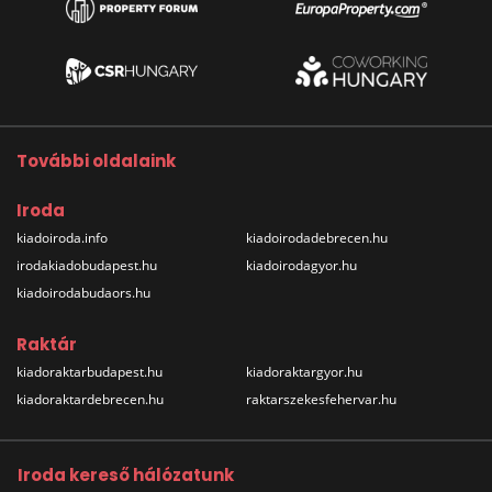
További oldalaink
Iroda
kiadoiroda.info
kiadoirodadebrecen.hu
irodakiadobudapest.hu
kiadoirodagyor.hu
kiadoirodabudaors.hu
Raktár
kiadoraktarbudapest.hu
kiadoraktargyor.hu
kiadoraktardebrecen.hu
raktarszekesfehervar.hu
Iroda kereső hálózatunk