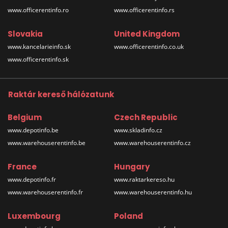
www.officerentinfo.ro
www.officerentinfo.rs
Slovakia
United Kingdom
www.kancelarieinfo.sk
www.officerentinfo.co.uk
www.officerentinfo.sk
Raktár kereső hálózatunk
Belgium
Czech Republic
www.depotinfo.be
www.skladinfo.cz
www.warehouserentinfo.be
www.warehouserentinfo.cz
France
Hungary
www.depotinfo.fr
www.raktarkereso.hu
www.warehouserentinfo.fr
www.warehouserentinfo.hu
Luxembourg
Poland