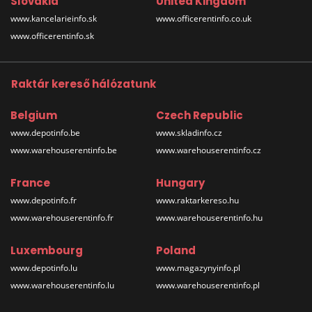
Slovakia
United Kingdom
www.kancelarieinfo.sk
www.officerentinfo.co.uk
www.officerentinfo.sk
Raktár kereső hálózatunk
Belgium
Czech Republic
www.depotinfo.be
www.skladinfo.cz
www.warehouserentinfo.be
www.warehouserentinfo.cz
France
Hungary
www.depotinfo.fr
www.raktarkereso.hu
www.warehouserentinfo.fr
www.warehouserentinfo.hu
Luxembourg
Poland
www.depotinfo.lu
www.magazynyinfo.pl
www.warehouserentinfo.lu
www.warehouserentinfo.pl