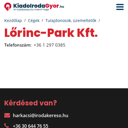
Navigá
aktivál
Kezdőlap
Cégek
Tulajdonosok, üzemeltetők
Lőrinc-Park Kft.
Telefonszám:
+36 1 297 0385
Kérdésed van?
harkacsi@irodakereso.hu
+36 30 644 76 55