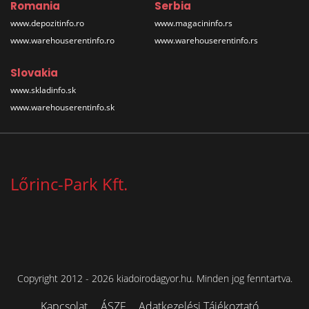
Romania
Serbia
www.depozitinfo.ro
www.magacininfo.rs
www.warehouserentinfo.ro
www.warehouserentinfo.rs
Slovakia
www.skladinfo.sk
www.warehouserentinfo.sk
Lőrinc-Park Kft.
Copyright 2012 - 2026 kiadoirodagyor.hu. Minden jog fenntartva.
Kapcsolat
ÁSZF
Adatkezelési Tájékoztató