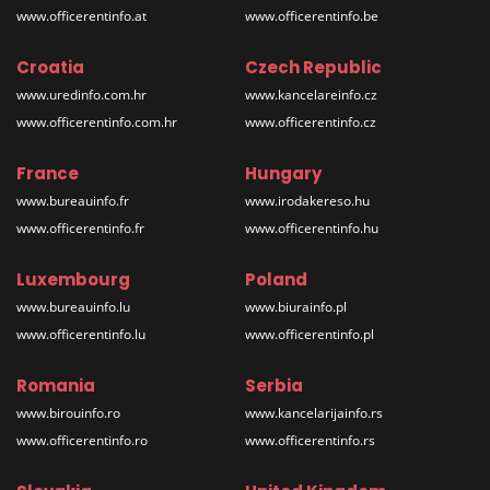
www.officerentinfo.at
www.officerentinfo.be
Croatia
Czech Republic
www.uredinfo.com.hr
www.kancelareinfo.cz
www.officerentinfo.com.hr
www.officerentinfo.cz
France
Hungary
www.bureauinfo.fr
www.irodakereso.hu
www.officerentinfo.fr
www.officerentinfo.hu
Luxembourg
Poland
www.bureauinfo.lu
www.biurainfo.pl
www.officerentinfo.lu
www.officerentinfo.pl
Romania
Serbia
www.birouinfo.ro
www.kancelarijainfo.rs
www.officerentinfo.ro
www.officerentinfo.rs