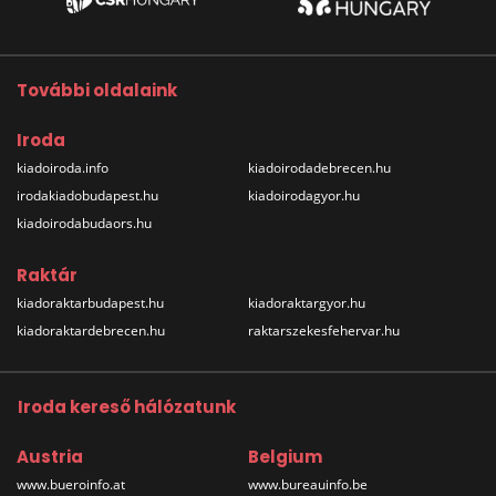
További oldalaink
Iroda
kiadoiroda.info
kiadoirodadebrecen.hu
irodakiadobudapest.hu
kiadoirodagyor.hu
kiadoirodabudaors.hu
Raktár
kiadoraktarbudapest.hu
kiadoraktargyor.hu
kiadoraktardebrecen.hu
raktarszekesfehervar.hu
Iroda kereső hálózatunk
Austria
Belgium
www.bueroinfo.at
www.bureauinfo.be