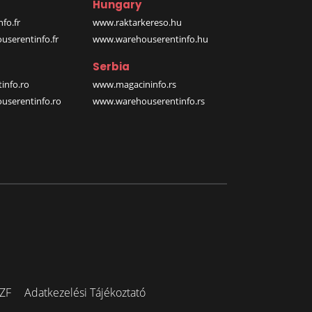
Hungary
fo.fr
www.raktarkereso.hu
serentinfo.fr
www.warehouserentinfo.hu
Serbia
info.ro
www.magacininfo.rs
serentinfo.ro
www.warehouserentinfo.rs
ZF
Adatkezelési Tájékoztató