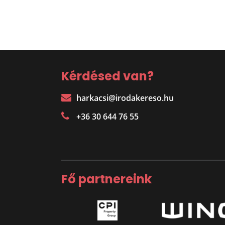
Kérdésed van?
harkacsi@irodakereso.hu
+36 30 644 76 55
Fő partnereink