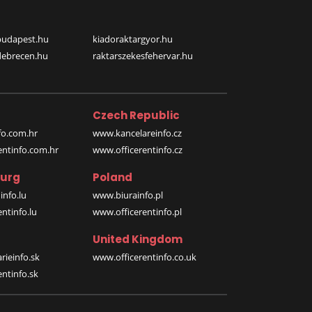
budapest.hu
kiadoraktargyor.hu
debrecen.hu
raktarszekesfehervar.hu
Czech Republic
o.com.hr
www.kancelareinfo.cz
entinfo.com.hr
www.officerentinfo.cz
urg
Poland
nfo.lu
www.biurainfo.pl
ntinfo.lu
www.officerentinfo.pl
United Kingdom
rieinfo.sk
www.officerentinfo.co.uk
ntinfo.sk