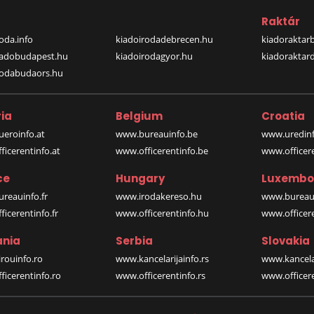
a
Raktár
oda.info
kiadoirodadebrecen.hu
kiadoraktar
iadobudapest.hu
kiadoirodagyor.hu
kiadoraktar
rodabudaors.hu
ia
Belgium
Croatia
eroinfo.at
www.bureauinfo.be
www.uredinf
icerentinfo.at
www.officerentinfo.be
www.officer
ce
Hungary
Luxembo
reauinfo.fr
www.irodakereso.hu
www.bureaui
icerentinfo.fr
www.officerentinfo.hu
www.officere
nia
Serbia
Slovakia
rouinfo.ro
www.kancelarijainfo.rs
www.kancela
icerentinfo.ro
www.officerentinfo.rs
www.officere