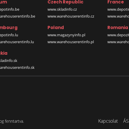
ium
Czech Republic
France
potinfo.be
www.skladinfo.cz
www.depotin
rehouserentinfo.be
www.warehouserentinfo.cz
www.warehou
mbourg
Poland
Romania
potinfo.lu
www.magazynyinfo.pl
www.depozit
rehouserentinfo.lu
www.warehouserentinfo.pl
www.warehou
kia
ladinfo.sk
rehouserentinfo.sk
Kapcsolat
ÁS
og fenntartva.