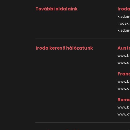
További oldalaink
Irod
kiadoir
irodak
kiadoi
Iroda kereső hálózatunk
Austr
www.bu
www.off
Fran
www.bu
www.off
Roma
www.bi
www.off