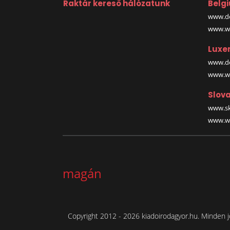
Raktár kereső hálózatunk
Belg
www.de
www.wa
Luxe
www.de
www.wa
Slova
www.sk
www.wa
magán
Copyright 2012 - 2026 kiadoirodagyor.hu. Minden j