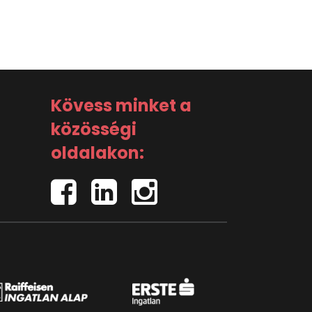
Kövess minket a
közösségi
oldalakon: