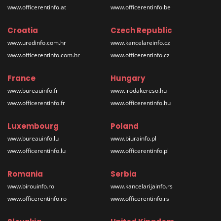
www.officerentinfo.at
www.officerentinfo.be
Croatia
Czech Republic
www.uredinfo.com.hr
www.kancelareinfo.cz
www.officerentinfo.com.hr
www.officerentinfo.cz
France
Hungary
www.bureauinfo.fr
www.irodakereso.hu
www.officerentinfo.fr
www.officerentinfo.hu
Luxembourg
Poland
www.bureauinfo.lu
www.biurainfo.pl
www.officerentinfo.lu
www.officerentinfo.pl
Romania
Serbia
www.birouinfo.ro
www.kancelarijainfo.rs
www.officerentinfo.ro
www.officerentinfo.rs