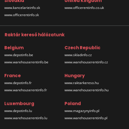
Slovakia
United Kingdom
www.kancelarieinfo.sk
www.officerentinfo.co.uk
www.officerentinfo.sk
Raktár kereső hálózatunk
Belgium
Czech Republic
www.depotinfo.be
www.skladinfo.cz
www.warehouserentinfo.be
www.warehouserentinfo.cz
France
Hungary
www.depotinfo.fr
www.raktarkereso.hu
www.warehouserentinfo.fr
www.warehouserentinfo.hu
Luxembourg
Poland
www.depotinfo.lu
www.magazynyinfo.pl
www.warehouserentinfo.lu
www.warehouserentinfo.pl