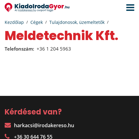
Navigá
aktivál
Kezdőlap
Cégek
Tulajdonosok, üzemeltetők
Meldetechnik Kft.
Telefonszám:
+36 1 204 5963
Kérdésed van?
harkacsi@irodakereso.hu
+36 30 644 76 55