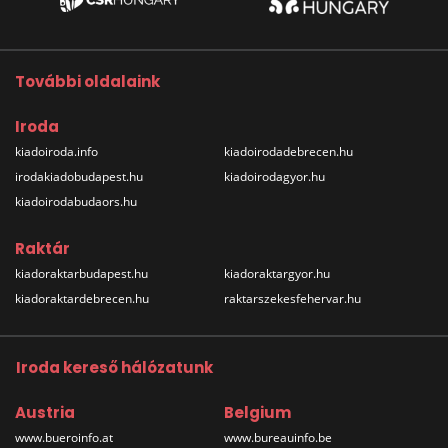
További oldalaink
Iroda
kiadoiroda.info
kiadoirodadebrecen.hu
irodakiadobudapest.hu
kiadoirodagyor.hu
kiadoirodabudaors.hu
Raktár
kiadoraktarbudapest.hu
kiadoraktargyor.hu
kiadoraktardebrecen.hu
raktarszekesfehervar.hu
Iroda kereső hálózatunk
Austria
Belgium
www.bueroinfo.at
www.bureauinfo.be