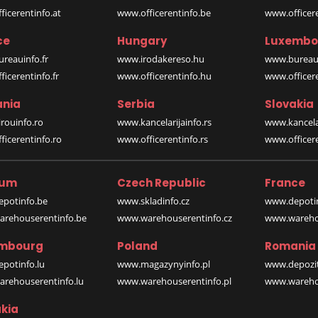
icerentinfo.at
www.officerentinfo.be
www.officer
ce
Hungary
Luxembo
reauinfo.fr
www.irodakereso.hu
www.bureaui
icerentinfo.fr
www.officerentinfo.hu
www.officere
nia
Serbia
Slovakia
rouinfo.ro
www.kancelarijainfo.rs
www.kancela
icerentinfo.ro
www.officerentinfo.rs
www.officere
ium
Czech Republic
France
potinfo.be
www.skladinfo.cz
www.depotin
rehouserentinfo.be
www.warehouserentinfo.cz
www.warehou
mbourg
Poland
Romania
potinfo.lu
www.magazynyinfo.pl
www.depozit
rehouserentinfo.lu
www.warehouserentinfo.pl
www.warehou
kia