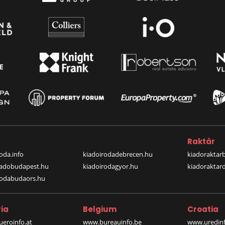
a
Raktár
oda.info
kiadoirodadebrecen.hu
kiadoraktar
iadobudapest.hu
kiadoirodagyor.hu
kiadoraktar
rodabudaors.hu
ia
Belgium
Croatia
eroinfo.at
www.bureauinfo.be
www.uredinf