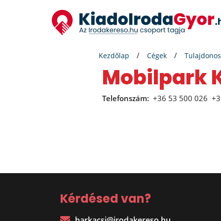
Kezdőlap
Cégek
Tulajdonos
Mobilpark 
Telefonszám:
+36 53 500 026
+3
Kérdésed van?
harkacsi@irodakereso.hu