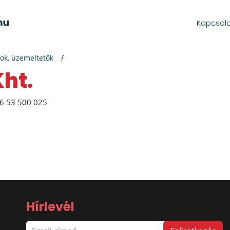
Kapcsol
ok, üzemeltetők
Kht.
6 53 500 025
Hírlevél