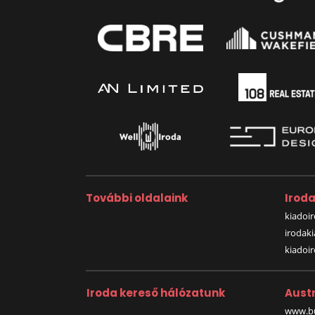
További oldalaink
Irod
kiadoir
irodak
kiadoi
Iroda kereső hálózatunk
Austr
www.bu