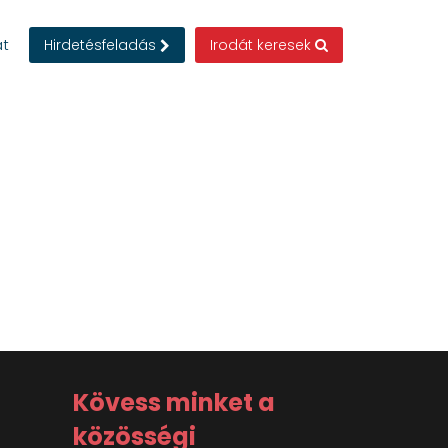
at
Hirdetésfeladás
Irodát keresek
Kövess minket a
közösségi