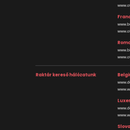
www.off
Fran
www.bu
www.off
Roma
www.bi
www.off
Raktár kereső hálózatunk
Belg
www.de
www.wa
Luxe
www.de
www.wa
Slova