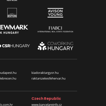
budapest.hu
kiadoraktargyor.hu
debrecen.hu
raktarszekesfehervar.hu
Czech Republic
o.com.hr
www.kancelareinfo.cz