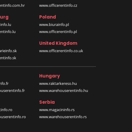
entinfo.com.hr
www.officerentinfo.cz
urg
Poland
nfo.lu
www.biurainfo.pl
ntinfo.lu
www.officerentinfo.pl
United Kingdom
rieinfo.sk
www.officerentinfo.co.uk
ntinfo.sk
Hungary
fo.fr
www.raktarkereso.hu
serentinfo.fr
www.warehouserentinfo.hu
Serbia
info.ro
www.magacininfo.rs
serentinfo.ro
www.warehouserentinfo.rs