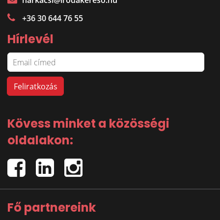
harkacsi@irodakereso.hu
+36 30 644 76 55
Hírlevél
Kövess minket a közösségi
oldalakon:
Fő partnereink