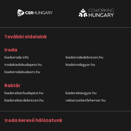
További oldalaink
Iroda
kiadoiroda.info
kiadoirodadebrecen.hu
irodakiadobudapest.hu
kiadoirodagyor.hu
kiadoirodabudaors.hu
Raktár
kiadoraktarbudapest.hu
kiadoraktargyor.hu
kiadoraktardebrecen.hu
raktarszekesfehervar.hu
Iroda kereső hálózatunk