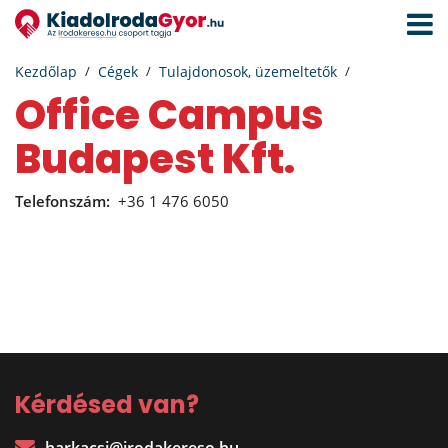
Navigá
aktivál
Kezdőlap
Cégek
Tulajdonosok, üzemeltetők
Office Campus
Budapest Kft.
Telefonszám:
+36 1 476 6050
Kérdésed van?