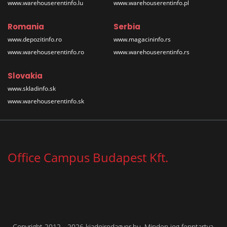
www.warehouserentinfo.lu
www.warehouserentinfo.pl
Romania
Serbia
www.depozitinfo.ro
www.magacininfo.rs
www.warehouserentinfo.ro
www.warehouserentinfo.rs
Slovakia
www.skladinfo.sk
www.warehouserentinfo.sk
Office Campus Budapest Kft.
Copyright 2012 - 2026 kiadoirodagyor.hu. Minden jog fenntartva.