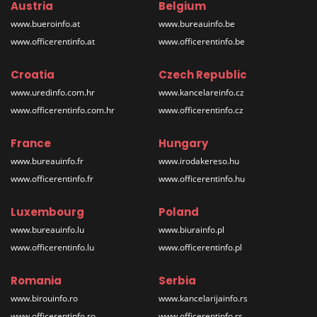
Austria
Belgium
www.bueroinfo.at
www.bureauinfo.be
www.officerentinfo.at
www.officerentinfo.be
Croatia
Czech Republic
www.uredinfo.com.hr
www.kancelareinfo.cz
www.officerentinfo.com.hr
www.officerentinfo.cz
France
Hungary
www.bureauinfo.fr
www.irodakereso.hu
www.officerentinfo.fr
www.officerentinfo.hu
Luxembourg
Poland
www.bureauinfo.lu
www.biurainfo.pl
www.officerentinfo.lu
www.officerentinfo.pl
Romania
Serbia
www.birouinfo.ro
www.kancelarijainfo.rs
www.officerentinfo.ro
www.officerentinfo.rs