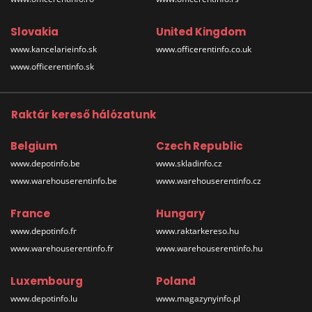
Slovakia
United Kingdom
www.kancelarieinfo.sk
www.officerentinfo.co.uk
www.officerentinfo.sk
Raktár kereső hálózatunk
Belgium
Czech Republic
www.depotinfo.be
www.skladinfo.cz
www.warehouserentinfo.be
www.warehouserentinfo.cz
France
Hungary
www.depotinfo.fr
www.raktarkereso.hu
www.warehouserentinfo.fr
www.warehouserentinfo.hu
Luxembourg
Poland
www.depotinfo.lu
www.magazynyinfo.pl