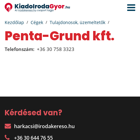
Navigá
aktivál
Kezdőlap
Cégek
Tulajdonosok, üzemeltetők
Penta-Grund kft.
Telefonszám:
+36 30 758 3323
Kérdésed van?
harkacsi@irodakereso.hu
+36 30 644 76 55