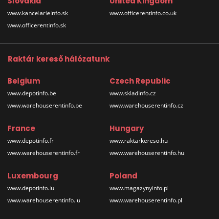
Slovakia
United Kingdom
www.kancelarieinfo.sk
www.officerentinfo.co.uk
www.officerentinfo.sk
Raktár kereső hálózatunk
Belgium
Czech Republic
www.depotinfo.be
www.skladinfo.cz
www.warehouserentinfo.be
www.warehouserentinfo.cz
France
Hungary
www.depotinfo.fr
www.raktarkereso.hu
www.warehouserentinfo.fr
www.warehouserentinfo.hu
Luxembourg
Poland
www.depotinfo.lu
www.magazynyinfo.pl
www.warehouserentinfo.lu
www.warehouserentinfo.pl