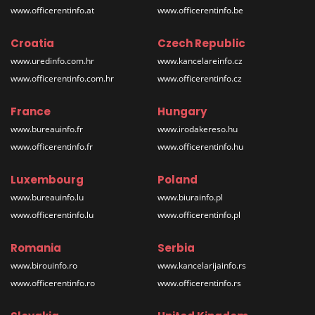
www.officerentinfo.at
www.officerentinfo.be
Croatia
Czech Republic
www.uredinfo.com.hr
www.kancelareinfo.cz
www.officerentinfo.com.hr
www.officerentinfo.cz
France
Hungary
www.bureauinfo.fr
www.irodakereso.hu
www.officerentinfo.fr
www.officerentinfo.hu
Luxembourg
Poland
www.bureauinfo.lu
www.biurainfo.pl
www.officerentinfo.lu
www.officerentinfo.pl
Romania
Serbia
www.birouinfo.ro
www.kancelarijainfo.rs
www.officerentinfo.ro
www.officerentinfo.rs