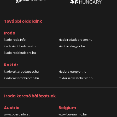
További oldalaink
Iroda
kiadoiroda.info
kiadoirodadebrecen.hu
irodakiadobudapest.hu
kiadoirodagyor.hu
kiadoirodabudaors.hu
Raktár
kiadoraktarbudapest.hu
kiadoraktargyor.hu
kiadoraktardebrecen.hu
raktarszekesfehervar.hu
Iroda kereső hálózatunk
Austria
Belgium
www.bueroinfo.at
www.bureauinfo.be