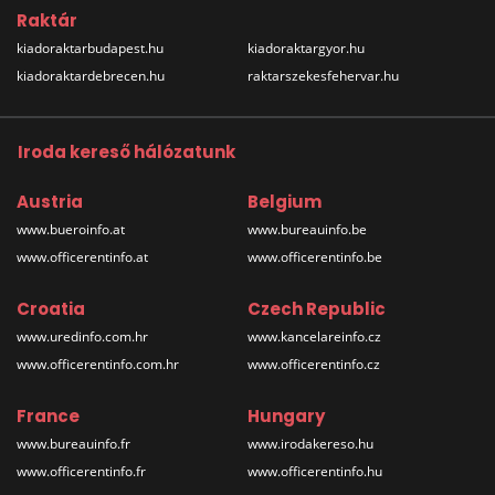
Raktár
kiadoraktarbudapest.hu
kiadoraktargyor.hu
kiadoraktardebrecen.hu
raktarszekesfehervar.hu
Iroda kereső hálózatunk
Austria
Belgium
www.bueroinfo.at
www.bureauinfo.be
www.officerentinfo.at
www.officerentinfo.be
Croatia
Czech Republic
www.uredinfo.com.hr
www.kancelareinfo.cz
www.officerentinfo.com.hr
www.officerentinfo.cz
France
Hungary
www.bureauinfo.fr
www.irodakereso.hu
www.officerentinfo.fr
www.officerentinfo.hu