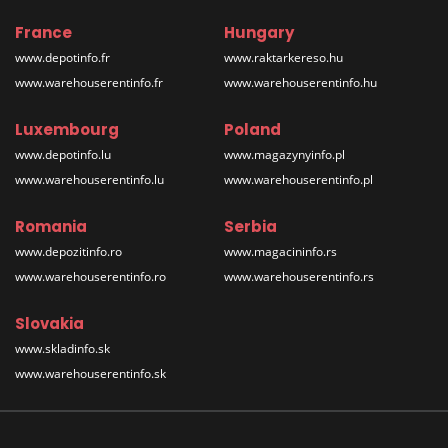
France
Hungary
www.depotinfo.fr
www.raktarkereso.hu
www.warehouserentinfo.fr
www.warehouserentinfo.hu
Luxembourg
Poland
www.depotinfo.lu
www.magazynyinfo.pl
www.warehouserentinfo.lu
www.warehouserentinfo.pl
Romania
Serbia
www.depozitinfo.ro
www.magacininfo.rs
www.warehouserentinfo.ro
www.warehouserentinfo.rs
Slovakia
www.skladinfo.sk
www.warehouserentinfo.sk