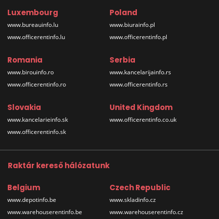
Luxembourg
Poland
www.bureauinfo.lu
www.biurainfo.pl
www.officerentinfo.lu
www.officerentinfo.pl
Romania
Serbia
www.birouinfo.ro
www.kancelarijainfo.rs
www.officerentinfo.ro
www.officerentinfo.rs
Slovakia
United Kingdom
www.kancelarieinfo.sk
www.officerentinfo.co.uk
www.officerentinfo.sk
Raktár kereső hálózatunk
Belgium
Czech Republic
www.depotinfo.be
www.skladinfo.cz
www.warehouserentinfo.be
www.warehouserentinfo.cz