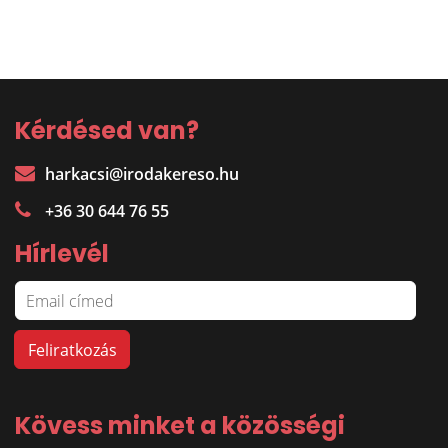
Kérdésed van?
harkacsi@irodakereso.hu
+36 30 644 76 55
Hírlevél
Kövess minket a közösségi