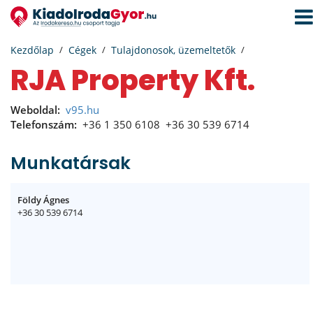
Navi
aktiv
Kezdőlap
Cégek
Tulajdonosok, üzemeltetők
RJA Property Kft.
Weboldal:
v95.hu
Telefonszám:
+36 1 350 6108
+36 30 539 6714
Munkatársak
Földy Ágnes
+36 30 539 6714