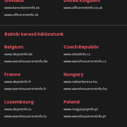
Slovakia
United Kingdom
www.kancelarieinfo.sk
www.officerentinfo.co.uk
www.officerentinfo.sk
Raktár kereső hálózatunk
Belgium
Czech Republic
www.depotinfo.be
www.skladinfo.cz
www.warehouserentinfo.be
www.warehouserentinfo.cz
France
Hungary
www.depotinfo.fr
www.raktarkereso.hu
www.warehouserentinfo.fr
www.warehouserentinfo.hu
Luxembourg
Poland
www.depotinfo.lu
www.magazynyinfo.pl
www.warehouserentinfo.lu
www.warehouserentinfo.pl