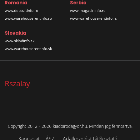
Romania
Serbia
www.depozitinfo.ro
www.magacininfo.rs
www.warehouserentinfo.ro
www.warehouserentinfo.rs
Slovakia
www.skladinfo.sk
www.warehouserentinfo.sk
Rszalay
Copyright 2012 - 2026 kiadoirodagyor.hu. Minden jog fenntartva.
Kapcsolat
ÁSZF
Adatkezelési Tájékoztató