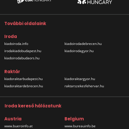
További oldalaink
Iroda
kiadoiroda.info
kiadoirodadebrecen.hu
irodakiadobudapest.hu
kiadoirodagyor.hu
kiadoirodabudaors.hu
Raktár
kiadoraktarbudapest.hu
kiadoraktargyor.hu
kiadoraktardebrecen.hu
raktarszekesfehervar.hu
Iroda kereső hálózatunk
Austria
Belgium
www.bueroinfo.at
www.bureauinfo.be