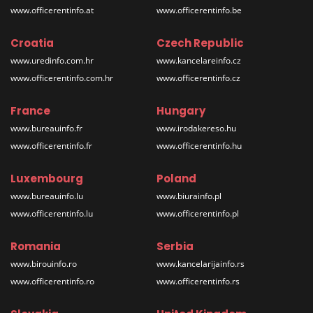
www.officerentinfo.at
www.officerentinfo.be
Croatia
Czech Republic
www.uredinfo.com.hr
www.kancelareinfo.cz
www.officerentinfo.com.hr
www.officerentinfo.cz
France
Hungary
www.bureauinfo.fr
www.irodakereso.hu
www.officerentinfo.fr
www.officerentinfo.hu
Luxembourg
Poland
www.bureauinfo.lu
www.biurainfo.pl
www.officerentinfo.lu
www.officerentinfo.pl
Romania
Serbia
www.birouinfo.ro
www.kancelarijainfo.rs
www.officerentinfo.ro
www.officerentinfo.rs