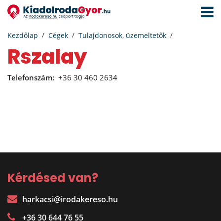
Navigá
aktivál
Kezdőlap
Cégek
Tulajdonosok, üzemeltetők
Rszalay
Telefonszám:
+36 30 460 2634
Kérdésed van?
harkacsi@irodakereso.hu
+36 30 644 76 55