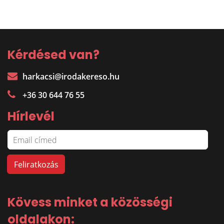
Kérdésed van?
harkacsi@irodakereso.hu
+36 30 644 76 55
Hírlevél
Kövess minket a közösségi
oldalakon: