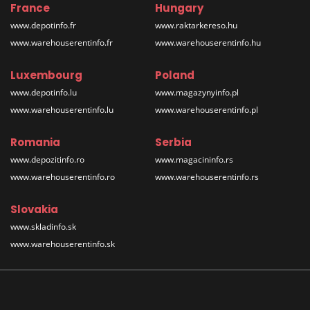
France
Hungary
www.depotinfo.fr
www.raktarkereso.hu
www.warehouserentinfo.fr
www.warehouserentinfo.hu
Luxembourg
Poland
www.depotinfo.lu
www.magazynyinfo.pl
www.warehouserentinfo.lu
www.warehouserentinfo.pl
Romania
Serbia
www.depozitinfo.ro
www.magacininfo.rs
www.warehouserentinfo.ro
www.warehouserentinfo.rs
Slovakia
www.skladinfo.sk
www.warehouserentinfo.sk