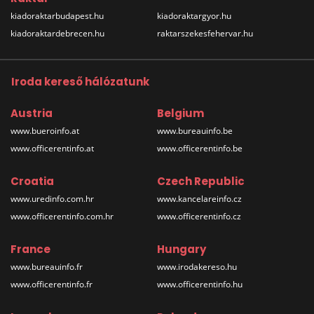
kiadoraktarbudapest.hu
kiadoraktargyor.hu
kiadoraktardebrecen.hu
raktarszekesfehervar.hu
Iroda kereső hálózatunk
Austria
Belgium
www.bueroinfo.at
www.bureauinfo.be
www.officerentinfo.at
www.officerentinfo.be
Croatia
Czech Republic
www.uredinfo.com.hr
www.kancelareinfo.cz
www.officerentinfo.com.hr
www.officerentinfo.cz
France
Hungary
www.bureauinfo.fr
www.irodakereso.hu
www.officerentinfo.fr
www.officerentinfo.hu