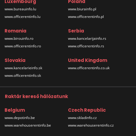
Luxembourg
Poland
www.bureauinfo.lu
www.biurainfo.pl
www.officerentinfo.lu
www.officerentinfo.pl
Romania
Serbia
www.birouinfo.ro
www.kancelarijainfo.rs
www.officerentinfo.ro
www.officerentinfo.rs
Slovakia
United Kingdom
www.kancelarieinfo.sk
www.officerentinfo.co.uk
www.officerentinfo.sk
Raktár kereső hálózatunk
Belgium
Czech Republic
www.depotinfo.be
www.skladinfo.cz
www.warehouserentinfo.be
www.warehouserentinfo.cz