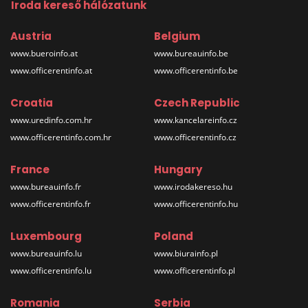
Iroda kereső hálózatunk
Austria
Belgium
www.bueroinfo.at
www.bureauinfo.be
www.officerentinfo.at
www.officerentinfo.be
Croatia
Czech Republic
www.uredinfo.com.hr
www.kancelareinfo.cz
www.officerentinfo.com.hr
www.officerentinfo.cz
France
Hungary
www.bureauinfo.fr
www.irodakereso.hu
www.officerentinfo.fr
www.officerentinfo.hu
Luxembourg
Poland
www.bureauinfo.lu
www.biurainfo.pl
www.officerentinfo.lu
www.officerentinfo.pl
Romania
Serbia