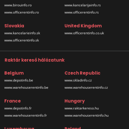
www.birouinfo.ro
www.kancelarijainfo.rs
www.officerentinfo.ro
www.officerentinfo.rs
Slovakia
United Kingdom
www.kancelarieinfo.sk
www.officerentinfo.co.uk
www.officerentinfo.sk
Raktár kereső hálózatunk
Belgium
Czech Republic
www.depotinfo.be
www.skladinfo.cz
www.warehouserentinfo.be
www.warehouserentinfo.cz
France
Hungary
www.depotinfo.fr
www.raktarkereso.hu
www.warehouserentinfo.fr
www.warehouserentinfo.hu
Luxembourg
Poland