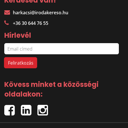
Kérdésed van?
harkacsi@irodakereso.hu
+36 30 644 76 55
Hírlevél
Kövess minket a közösségi
oldalakon: