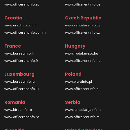
www.officerentinfo.at
www.officerentinfo.be
Croatia
Czech Republic
www.uredinfo.com.hr
www.kancelareinfo.cz
www.officerentinfo.com.hr
www.officerentinfo.cz
France
Hungary
www.bureauinfo.fr
www.irodakereso.hu
www.officerentinfo.fr
www.officerentinfo.hu
Luxembourg
Poland
www.bureauinfo.lu
www.biurainfo.pl
www.officerentinfo.lu
www.officerentinfo.pl
Romania
Serbia
www.birouinfo.ro
www.kancelarijainfo.rs
www.officerentinfo.ro
www.officerentinfo.rs