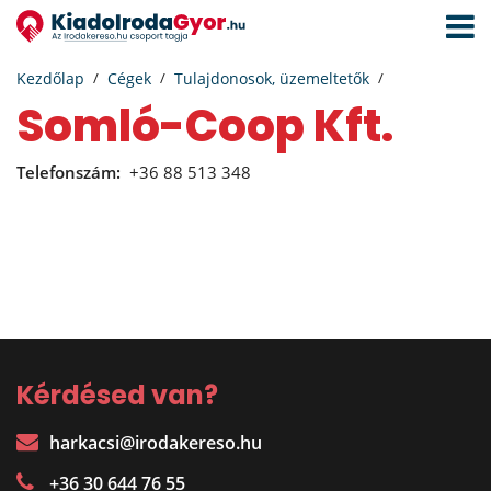
Navigá
aktivál
Kezdőlap
Cégek
Tulajdonosok, üzemeltetők
Somló-Coop Kft.
Telefonszám:
+36 88 513 348
Kérdésed van?
harkacsi@irodakereso.hu
+36 30 644 76 55