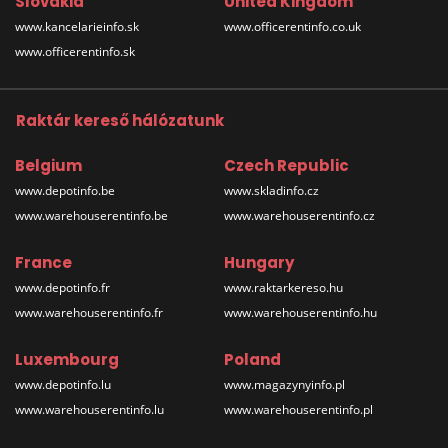
Slovakia
United Kingdom
www.kancelarieinfo.sk
www.officerentinfo.co.uk
www.officerentinfo.sk
Raktár kereső hálózatunk
Belgium
Czech Republic
www.depotinfo.be
www.skladinfo.cz
www.warehouserentinfo.be
www.warehouserentinfo.cz
France
Hungary
www.depotinfo.fr
www.raktarkereso.hu
www.warehouserentinfo.fr
www.warehouserentinfo.hu
Luxembourg
Poland
www.depotinfo.lu
www.magazynyinfo.pl
www.warehouserentinfo.lu
www.warehouserentinfo.pl