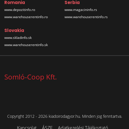
Romania
Serbia
www.depozitinfo.ro
www.magacininfo.rs
www.warehouserentinfo.ro
www.warehouserentinfo.rs
Slovakia
www.skladinfo.sk
www.warehouserentinfo.sk
Somló-Coop Kft.
Copyright 2012 - 2026 kiadoirodagyor.hu. Minden jog fenntartva.
Kapcsolat
ÁSZF
Adatkezelési Tájékoztató