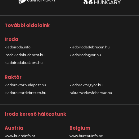
További oldalaink
Iroda
kiadoiroda.info
kiadoirodadebrecen.hu
irodakiadobudapest.hu
kiadoirodagyor.hu
kiadoirodabudaors.hu
Raktár
kiadoraktarbudapest.hu
kiadoraktargyor.hu
kiadoraktardebrecen.hu
raktarszekesfehervar.hu
Iroda kereső hálózatunk
Austria
Belgium
www.bueroinfo.at
www.bureauinfo.be