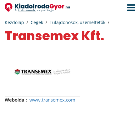
Navigá
aktivál
Kezdőlap
Cégek
Tulajdonosok, üzemeltetők
Transemex Kft.
Weboldal:
www.transemex.com