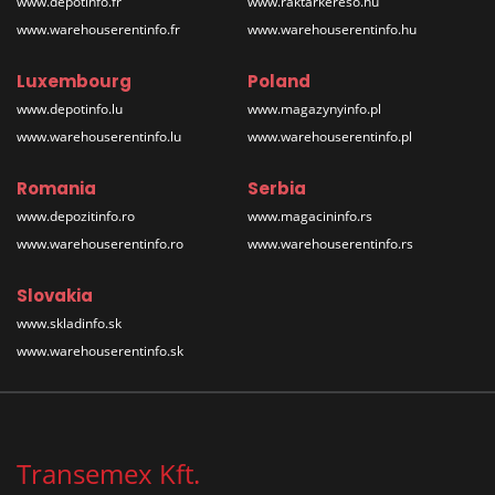
www.depotinfo.fr
www.raktarkereso.hu
www.warehouserentinfo.fr
www.warehouserentinfo.hu
Luxembourg
Poland
www.depotinfo.lu
www.magazynyinfo.pl
www.warehouserentinfo.lu
www.warehouserentinfo.pl
Romania
Serbia
www.depozitinfo.ro
www.magacininfo.rs
www.warehouserentinfo.ro
www.warehouserentinfo.rs
Slovakia
www.skladinfo.sk
www.warehouserentinfo.sk
Transemex Kft.