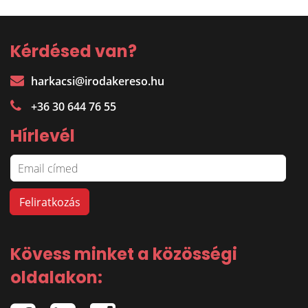
Kérdésed van?
harkacsi@irodakereso.hu
+36 30 644 76 55
Hírlevél
Kövess minket a közösségi
oldalakon: