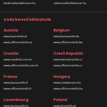
kiadoraktardebrecen.hu
raktarszekesfehervar.hu
Iroda kereső hálózatunk
Austria
Belgium
www.bueroinfo.at
www.bureauinfo.be
www.officerentinfo.at
www.officerentinfo.be
Croatia
Czech Republic
www.uredinfo.com.hr
www.kancelareinfo.cz
www.officerentinfo.com.hr
www.officerentinfo.cz
France
Hungary
www.bureauinfo.fr
www.irodakereso.hu
www.officerentinfo.fr
www.officerentinfo.hu
Luxembourg
Poland
www.bureauinfo.lu
www.biurainfo.pl