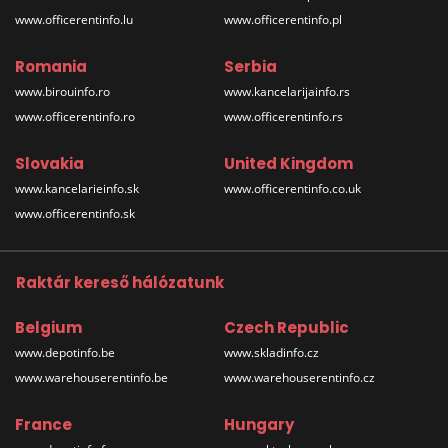
www.officerentinfo.lu
www.officerentinfo.pl
Romania
Serbia
www.birouinfo.ro
www.kancelarijainfo.rs
www.officerentinfo.ro
www.officerentinfo.rs
Slovakia
United Kingdom
www.kancelarieinfo.sk
www.officerentinfo.co.uk
www.officerentinfo.sk
Raktár kereső hálózatunk
Belgium
Czech Republic
www.depotinfo.be
www.skladinfo.cz
www.warehouserentinfo.be
www.warehouserentinfo.cz
France
Hungary