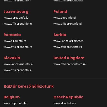
www.officerentinfo.fr
www.officerentinfo.hu
Luxembourg
Poland
www.bureauinfo.lu
www.biurainfo.pl
www.officerentinfo.lu
www.officerentinfo.pl
Romania
Serbia
www.birouinfo.ro
www.kancelarijainfo.rs
www.officerentinfo.ro
www.officerentinfo.rs
Slovakia
United Kingdom
www.kancelarieinfo.sk
www.officerentinfo.co.uk
www.officerentinfo.sk
Raktár kereső hálózatunk
Belgium
Czech Republic
www.depotinfo.be
www.skladinfo.cz