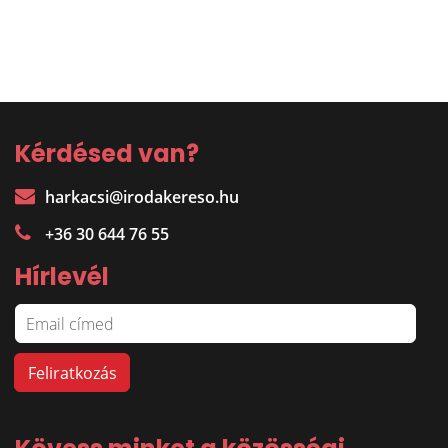
Kérdésed van?
harkacsi@irodakereso.hu
+36 30 644 76 55
Hírlevél