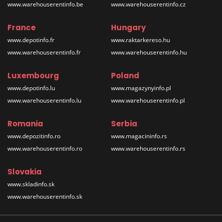
www.warehouserentinfo.be
www.warehouserentinfo.cz
France
Hungary
www.depotinfo.fr
www.raktarkereso.hu
www.warehouserentinfo.fr
www.warehouserentinfo.hu
Luxembourg
Poland
www.depotinfo.lu
www.magazynyinfo.pl
www.warehouserentinfo.lu
www.warehouserentinfo.pl
Romania
Serbia
www.depozitinfo.ro
www.magacininfo.rs
www.warehouserentinfo.ro
www.warehouserentinfo.rs
Slovakia
www.skladinfo.sk
www.warehouserentinfo.sk