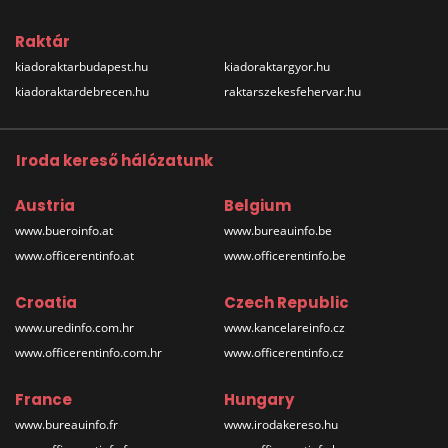
Raktár
kiadoraktarbudapest.hu
kiadoraktargyor.hu
kiadoraktardebrecen.hu
raktarszekesfehervar.hu
Iroda kereső hálózatunk
Austria
Belgium
www.bueroinfo.at
www.bureauinfo.be
www.officerentinfo.at
www.officerentinfo.be
Croatia
Czech Republic
www.uredinfo.com.hr
www.kancelareinfo.cz
www.officerentinfo.com.hr
www.officerentinfo.cz
France
Hungary
www.bureauinfo.fr
www.irodakereso.hu