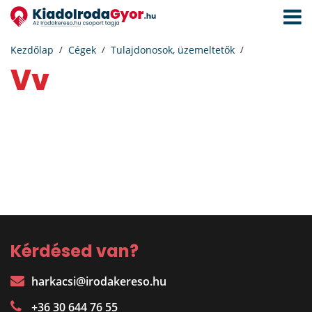
Navigá
aktivál
Kezdőlap
Cégek
Tulajdonosok, üzemeltetők
vv
Kérdésed van?
harkacsi@irodakereso.hu
+36 30 644 76 55