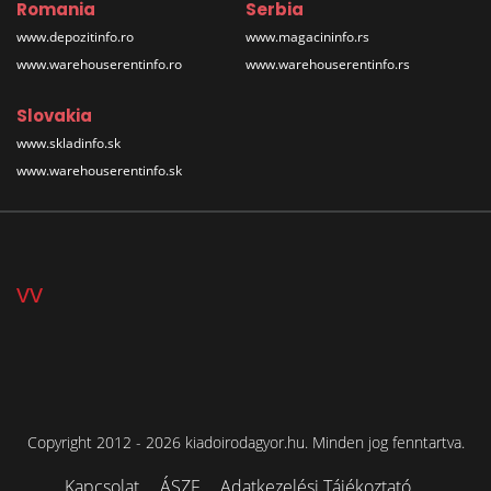
Romania
Serbia
www.depozitinfo.ro
www.magacininfo.rs
www.warehouserentinfo.ro
www.warehouserentinfo.rs
Slovakia
www.skladinfo.sk
www.warehouserentinfo.sk
vv
Copyright 2012 - 2026 kiadoirodagyor.hu. Minden jog fenntartva.
Kapcsolat
ÁSZF
Adatkezelési Tájékoztató