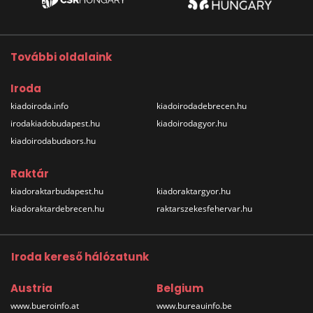
További oldalaink
Iroda
kiadoiroda.info
kiadoirodadebrecen.hu
irodakiadobudapest.hu
kiadoirodagyor.hu
kiadoirodabudaors.hu
Raktár
kiadoraktarbudapest.hu
kiadoraktargyor.hu
kiadoraktardebrecen.hu
raktarszekesfehervar.hu
Iroda kereső hálózatunk
Austria
Belgium
www.bueroinfo.at
www.bureauinfo.be