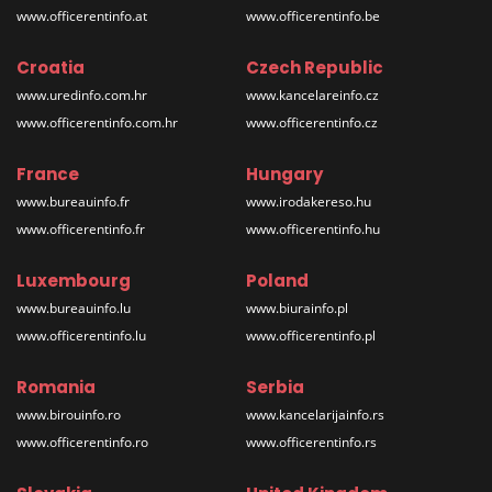
www.officerentinfo.at
www.officerentinfo.be
Croatia
Czech Republic
www.uredinfo.com.hr
www.kancelareinfo.cz
www.officerentinfo.com.hr
www.officerentinfo.cz
France
Hungary
www.bureauinfo.fr
www.irodakereso.hu
www.officerentinfo.fr
www.officerentinfo.hu
Luxembourg
Poland
www.bureauinfo.lu
www.biurainfo.pl
www.officerentinfo.lu
www.officerentinfo.pl
Romania
Serbia
www.birouinfo.ro
www.kancelarijainfo.rs
www.officerentinfo.ro
www.officerentinfo.rs