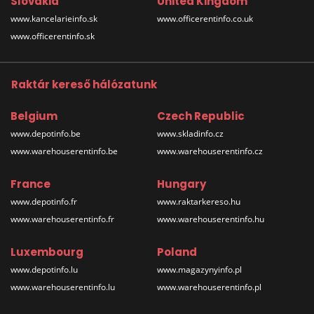
Slovakia
United Kingdom
www.kancelarieinfo.sk
www.officerentinfo.co.uk
www.officerentinfo.sk
Raktár kereső hálózatunk
Belgium
Czech Republic
www.depotinfo.be
www.skladinfo.cz
www.warehouserentinfo.be
www.warehouserentinfo.cz
France
Hungary
www.depotinfo.fr
www.raktarkereso.hu
www.warehouserentinfo.fr
www.warehouserentinfo.hu
Luxembourg
Poland
www.depotinfo.lu
www.magazynyinfo.pl
www.warehouserentinfo.lu
www.warehouserentinfo.pl