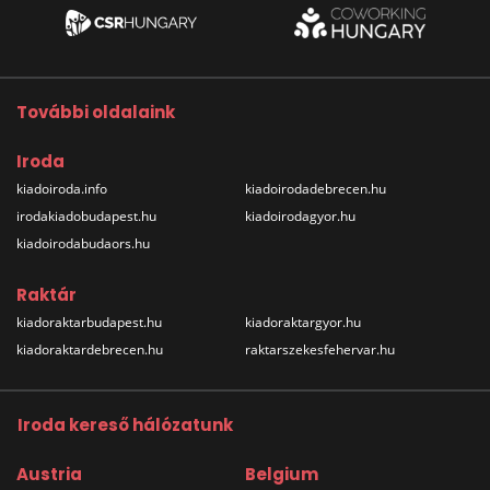
További oldalaink
Iroda
kiadoiroda.info
kiadoirodadebrecen.hu
irodakiadobudapest.hu
kiadoirodagyor.hu
kiadoirodabudaors.hu
Raktár
kiadoraktarbudapest.hu
kiadoraktargyor.hu
kiadoraktardebrecen.hu
raktarszekesfehervar.hu
Iroda kereső hálózatunk
Austria
Belgium