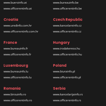
www.bueroinfo.at
www.bureauinfo.be
www.officerentinfo.at
www.officerentinfo.be
Croatia
Czech Republic
www.uredinfo.com.hr
www.kancelareinfo.cz
www.officerentinfo.com.hr
www.officerentinfo.cz
France
Hungary
www.bureauinfo.fr
www.irodakereso.hu
www.officerentinfo.fr
www.officerentinfo.hu
Luxembourg
Poland
www.bureauinfo.lu
www.biurainfo.pl
www.officerentinfo.lu
www.officerentinfo.pl
Romania
Serbia
www.birouinfo.ro
www.kancelarijainfo.rs
www.officerentinfo.ro
www.officerentinfo.rs