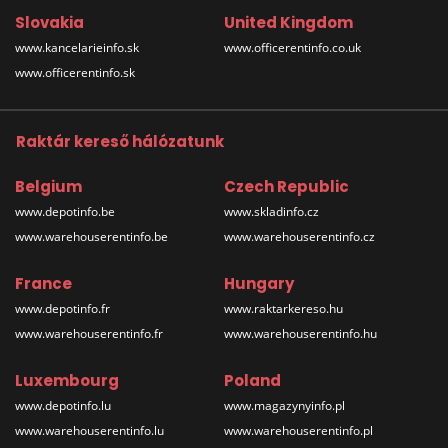
Slovakia
United Kingdom
www.kancelarieinfo.sk
www.officerentinfo.co.uk
www.officerentinfo.sk
Raktár kereső hálózatunk
Belgium
Czech Republic
www.depotinfo.be
www.skladinfo.cz
www.warehouserentinfo.be
www.warehouserentinfo.cz
France
Hungary
www.depotinfo.fr
www.raktarkereso.hu
www.warehouserentinfo.fr
www.warehouserentinfo.hu
Luxembourg
Poland
www.depotinfo.lu
www.magazynyinfo.pl
www.warehouserentinfo.lu
www.warehouserentinfo.pl