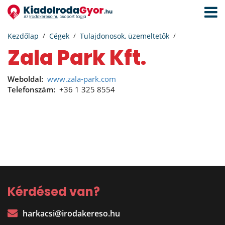
Navigá
aktivál
Kezdőlap
Cégek
Tulajdonosok, üzemeltetők
Zala Park Kft.
Weboldal:
www.zala-park.com
Telefonszám:
+36 1 325 8554
Kérdésed van?
harkacsi@irodakereso.hu