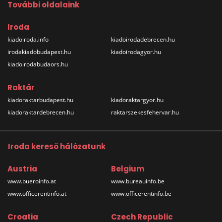
További oldalaink
Iroda
kiadoiroda.info
kiadoirodadebrecen.hu
irodakiadobudapest.hu
kiadoirodagyor.hu
kiadoirodabudaors.hu
Raktár
kiadoraktarbudapest.hu
kiadoraktargyor.hu
kiadoraktardebrecen.hu
raktarszekesfehervar.hu
Iroda kereső hálózatunk
Austria
Belgium
www.bueroinfo.at
www.bureauinfo.be
www.officerentinfo.at
www.officerentinfo.be
Croatia
Czech Republic