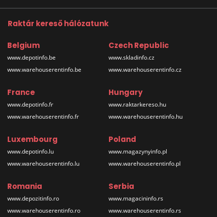
Raktár kereső hálózatunk
Belgium
Czech Republic
www.depotinfo.be
www.skladinfo.cz
www.warehouserentinfo.be
www.warehouserentinfo.cz
France
Hungary
www.depotinfo.fr
www.raktarkereso.hu
www.warehouserentinfo.fr
www.warehouserentinfo.hu
Luxembourg
Poland
www.depotinfo.lu
www.magazynyinfo.pl
www.warehouserentinfo.lu
www.warehouserentinfo.pl
Romania
Serbia
www.depozitinfo.ro
www.magacininfo.rs
www.warehouserentinfo.ro
www.warehouserentinfo.rs