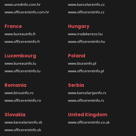
www.uredinfo.com.hr
www.kancelareinfo.cz
www.officerentinfo.com.hr
www.officerentinfo.cz
France
Hungary
www.bureauinfo.fr
www.irodakereso.hu
www.officerentinfo.fr
www.officerentinfo.hu
Luxembourg
Poland
www.bureauinfo.lu
www.biurainfo.pl
www.officerentinfo.lu
www.officerentinfo.pl
Romania
Serbia
www.birouinfo.ro
www.kancelarijainfo.rs
www.officerentinfo.ro
www.officerentinfo.rs
Slovakia
United Kingdom
www.kancelarieinfo.sk
www.officerentinfo.co.uk
www.officerentinfo.sk