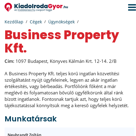
Navi
aktiv
Kezdőlap
Cégek
Ügynökségek
Business Property
Kft.
Cím:
1097 Budapest, Könyves Kálmán Krt. 12-14. 2/B
A Business Property Kft. teljes körű ingatlan közvetítési
szolgáltatást nyújt ügyfeleinek, legyen az akár ingatlan
értékesítés, vagy bérbeadás. Portfóliónk főként a már
meglévő és folyamatosan bővülő ügyfélkörünk által ránk
bízott ingatlanok. Fontosnak tartjuk azt, hogy teljes körű
tájékoztatással könnyítsük meg a kereső ügyfelek helyzetét.
Munkatársak
Neubrandt Zoltán