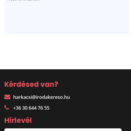
Kérdésed van?
harkacsi@irodakereso.hu
+36 30 644 76 55
Hírlevél