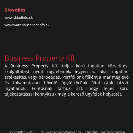
Slovakia
www.skladinfo.sk
www.warehouserentinfo.sk
Business Property Kft.
A Business Property Kft. teljes körű ingatlan közvetítési
szolgáltatást nyújt ügyfeleinek, legyen az akár ingatlan
értékesítés, vagy bérbeadás. Portfóliónk főként a már meglévő
és folyamatosan bővülő ügyfélkörünk által ránk bízott
ingatlanok. Fontosnak tartjuk azt, hogy teljes körű
tájékoztatással könnyítsük meg a kereső ügyfelek helyzetét.
Copyright 2012 - 2026 kiadoirodagyor.hu. Minden jog fenntartva.